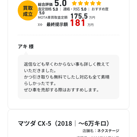
5.0
総合評価
買取
査定価格
連絡・対応
おすすめ度
5.0
5.0
成立
5.0
175.5
MOTA車買取査定額
万円
181
最終提示額
万円
アキ
様
返信なども早くわからない事も詳しく教えて
いただきました。
かつ引き取りも無料でしたし対応も全て素晴
らしかったです。
ぜひ車を売却する際はおすすめします。
マツダ CX-5（2018｜～6万キロ）
店舗名：
ネクステージ