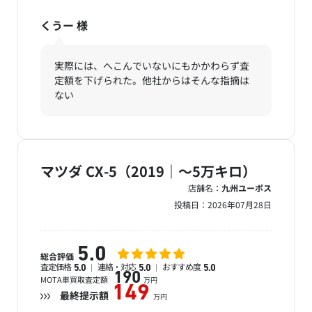
くうー
様
実際には、へこんでいないにもかかわらず査
定額を下げられた。他社からはそんな指摘は
ない
マツダ CX-5（2019｜～5万キロ）
店舗名：
九州ユーポス
投稿日：
2026年07月28日
5.0
総合評価
査定価格
連絡・対応
おすすめ度
5.0
5.0
5.0
190
MOTA車買取査定額
万円
149
最終提示額
万円