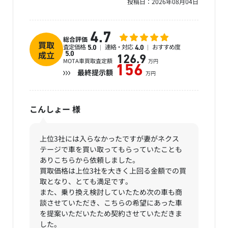
投稿日：
2026年08月04日
4.7
総合評価
買取
査定価格
連絡・対応
おすすめ度
5.0
4.0
成立
5.0
126.9
MOTA車買取査定額
万円
156
最終提示額
万円
こんしょー
様
上位3社には入らなかったですが妻がネクス
テージで車を買い取ってもらっていたことも
ありこちらから依頼しました。
買取価格は上位3社を大きく上回る金額での買
取となり、とても満足です。
また、乗り換え検討していたため次の車も商
談させていただき、こちらの希望にあった車
を提案いただいたため契約させていただきま
した。