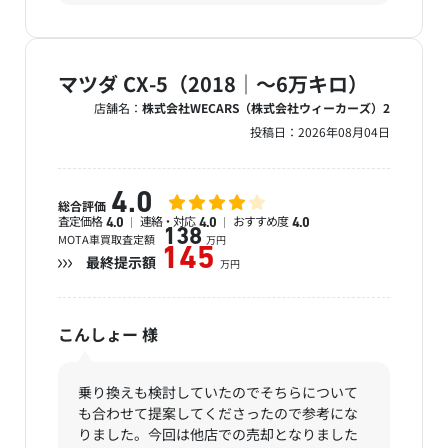
マツダ CX-5（2018｜～6万キロ）
店舗名：
株式会社WECARS（株式会社ウィーカーズ）2
投稿日：
2026年08月04日
4.0
総合評価
査定価格
連絡・対応
おすすめ度
4.0
4.0
4.0
138
MOTA車買取査定額
万円
145
最終提示額
万円
こんしょー
様
乗り換えも検討していたのでそちらについて
も合わせて提案してくださったので参考にな
りました。今回は他店での売却となりました