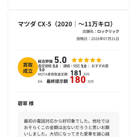
マツダ CX-5（2020｜～11万キロ）
店舗名：
ロックリック
投稿日：
2026年07月31日
5.0
総合評価
買取
査定価格
連絡・対応
おすすめ度
5.0
5.0
成立
5.0
181
MOTA車買取査定額
万円
180
最終提示額
万円
碧翠
様
最初の電話対応から好印象でした。他社では
おそらくこの金額は出ないだろうと思いお願
いしました。大切になってきた愛車を誠心誠