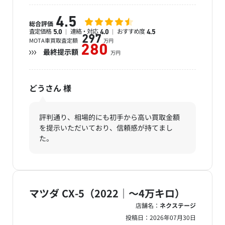
4.5
総合評価
査定価格
連絡・対応
おすすめ度
5.0
4.0
4.5
297
MOTA車買取査定額
万円
280
最終提示額
万円
どうさん
様
評判通り、相場的にも初手から高い買取金額
を提示いただいており、信頼感が持てまし
た。
マツダ CX-5（2022｜～4万キロ）
店舗名：
ネクステージ
投稿日：
2026年07月30日