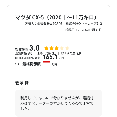
マツダ CX-5（2020｜～11万キロ）
店舗名：
株式会社WECARS（株式会社ウィーカーズ）3
投稿日：
2026年07月31日
3.0
総合評価
査定価格
連絡・対応
おすすめ度
3.0
3.0
3.0
165.1
MOTA車買取査定額
万円
ー
最終提示額
万円
碧翠
様
利用していないので分かりませんが、電話対
応はオペレーターの方がしてくるので丁寧で
した。