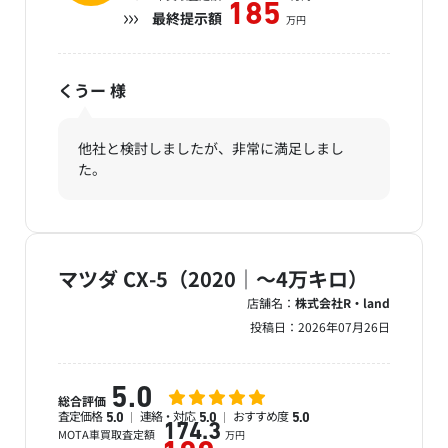
185
最終提示額
万円
くうー
様
他社と検討しましたが、非常に満足しまし
た。
マツダ CX-5（2020｜～4万キロ）
店舗名：
株式会社R・land
投稿日：
2026年07月26日
5.0
総合評価
査定価格
連絡・対応
おすすめ度
5.0
5.0
5.0
174.3
MOTA車買取査定額
万円