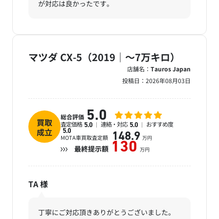
が対応は良かったです。
マツダ CX-5（2019｜～7万キロ）
店舗名：
Tauros Japan
投稿日：
2026年08月03日
5.0
総合評価
買取
査定価格
連絡・対応
おすすめ度
5.0
5.0
成立
5.0
148.9
MOTA車買取査定額
万円
130
最終提示額
万円
TA
様
丁寧にご対応頂きありがとうございました。