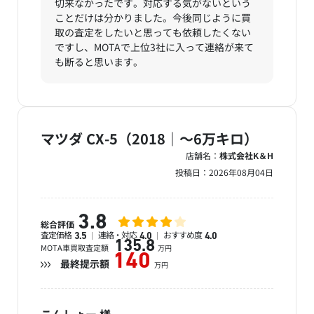
切来なかったです。対応する気がないという
ことだけは分かりました。今後同じように買
取の査定をしたいと思っても依頼したくない
ですし、MOTAで上位3社に入って連絡が来て
も断ると思います。
マツダ CX-5（2018｜～6万キロ）
店舗名：
株式会社K＆H
投稿日：
2026年08月04日
3.8
総合評価
査定価格
連絡・対応
おすすめ度
3.5
4.0
4.0
135.8
MOTA車買取査定額
万円
140
最終提示額
万円