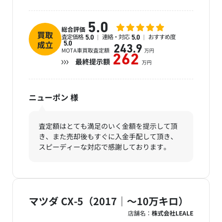
5.0
総合評価
買取
査定価格
連絡・対応
おすすめ度
5.0
5.0
成立
5.0
243.9
MOTA車買取査定額
万円
262
最終提示額
万円
ニューポン
様
査定額はとても満足のいく金額を提示して頂
き、また売却後もすぐに入金手配して頂き、
スピーディーな対応で感謝しております。
マツダ CX-5（2017｜～10万キロ）
店舗名：
株式会社LEALE