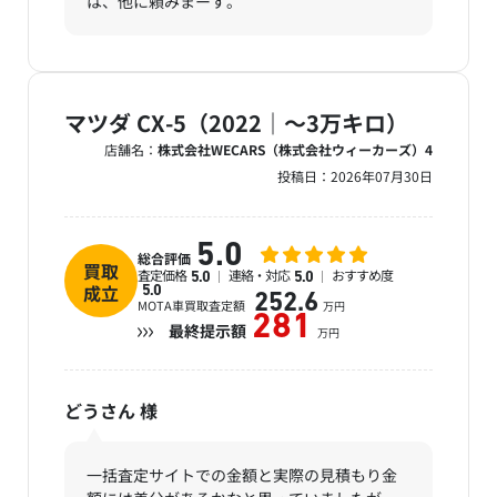
は、他に頼みまーす。
マツダ CX-5（2022｜～3万キロ）
店舗名：
株式会社WECARS（株式会社ウィーカーズ）4
投稿日：
2026年07月30日
5.0
総合評価
買取
査定価格
連絡・対応
おすすめ度
5.0
5.0
成立
5.0
252.6
MOTA車買取査定額
万円
281
最終提示額
万円
どうさん
様
一括査定サイトでの金額と実際の見積もり金