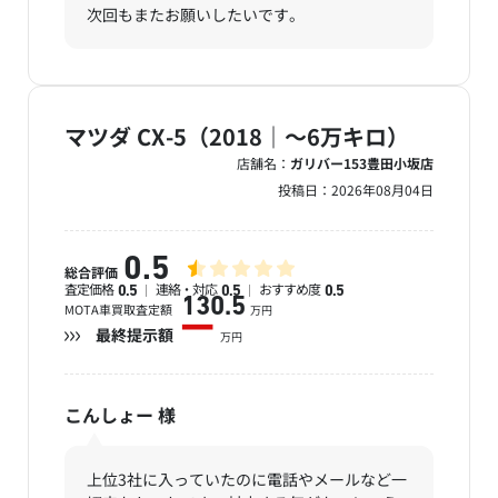
次回もまたお願いしたいです。
マツダ CX-5（2018｜～6万キロ）
店舗名：
ガリバー153豊田小坂店
投稿日：
2026年08月04日
0.5
総合評価
査定価格
連絡・対応
おすすめ度
0.5
0.5
0.5
130.5
MOTA車買取査定額
万円
ー
最終提示額
万円
こんしょー
様
上位3社に入っていたのに電話やメールなど一