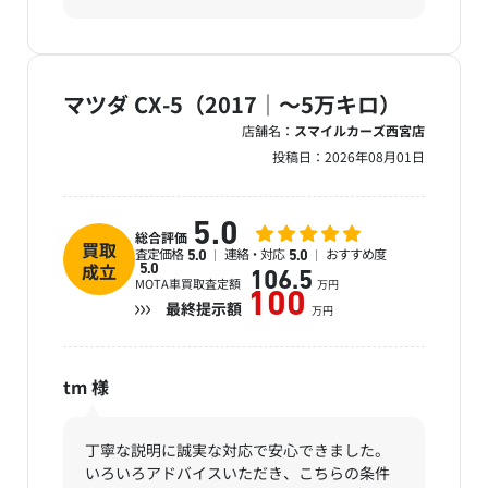
マツダ CX-5（2017｜～5万キロ）
店舗名：
スマイルカーズ西宮店
投稿日：
2026年08月01日
5.0
総合評価
買取
査定価格
連絡・対応
おすすめ度
5.0
5.0
成立
5.0
106.5
MOTA車買取査定額
万円
100
最終提示額
万円
tm
様
丁寧な説明に誠実な対応で安心できました。
いろいろアドバイスいただき、こちらの条件