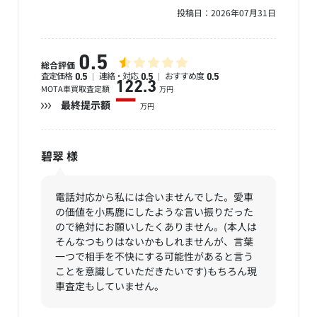
投稿日：
2026年07月31日
0.5
総合評価
査定価格
連絡・対応
おすすめ度
0.5
0.5
0.5
122.3
MOTA車買取査定額
万円
ー
最終提示額
万円
碧翠
様
電話対応から私には合いませんでした。愛車
の価値を小馬鹿にしたような言い振りだった
ので絶対にお願いしたくありません。(本人は
そんなつもりはないかもしれませんが、言葉
一つで相手を不快にする可能性があると言う
ことを意識していただきたいです)もちろん現
車査定もしていません。