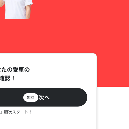
なたの愛車の
確認！
次へ
無料
』順次スタート！