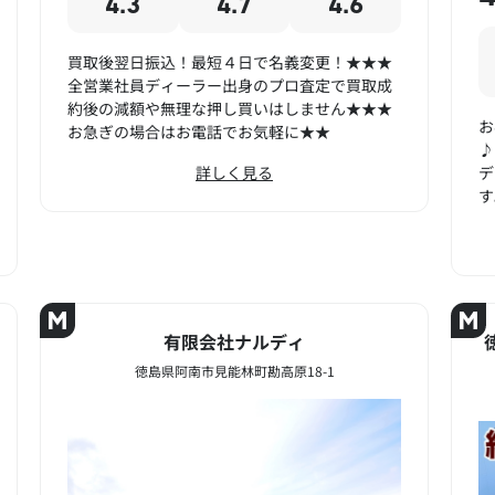
4.3
4.7
4.6
買取後翌日振込！最短４日で名義変更！★★★
全営業社員ディーラー出身のプロ査定で買取成
約後の減額や無理な押し買いはしません★★★
お
お急ぎの場合はお電話でお気軽に★★
♪
詳しく見る
デ
す
有限会社ナルディ
徳島県阿南市見能林町勘高原18-1