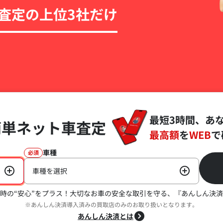
査定の上位3社だけ
最短3時間、あ
簡単ネット車査定
最高額
を
WEB
で
車種
必須
車種を選択
時の“安心”をプラス！
大切なお車の安全な取引を守る、『あんしん決済
※あんしん決済導入済みの買取店のみのお取り扱いとなります。
あんしん決済とは