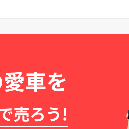
の愛車を
で売ろう!