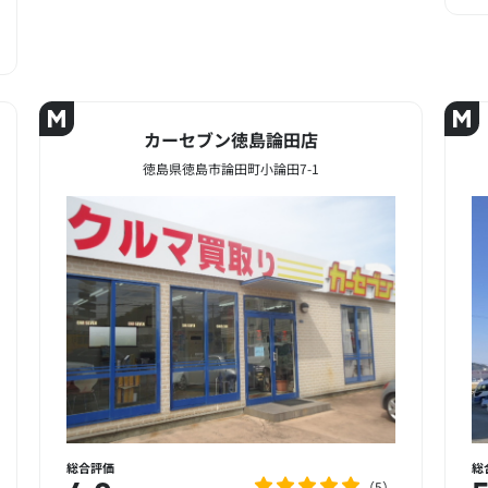
カーセブン徳島論田店
徳島県徳島市論田町小論田7-1
総合評価
総
5