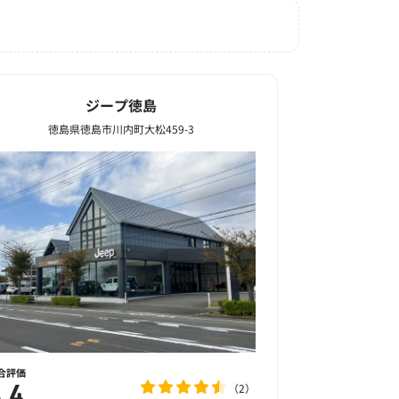
ジープ徳島
徳島県徳島市川内町大松459-3
合評価
2
.4