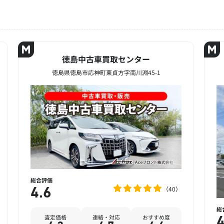
徳島中古車買取センター
徳島県徳島市応神町東貞方字南川淵45-1
総合評価
40
4.6
総
査定価格
連絡・対応
おすすめ度
4