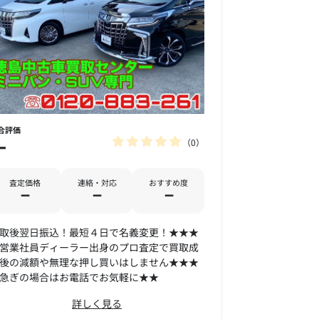
合評価
0
－
査定価格
連絡・対応
おすすめ度
－
－
－
取後翌日振込！最短４日で名義変更！★★★
営業社員ディーラー出身のプロ査定で買取成
後の減額や無理な押し買いはしません★★★
急ぎの場合はお電話でお気軽に★★
詳しく見る