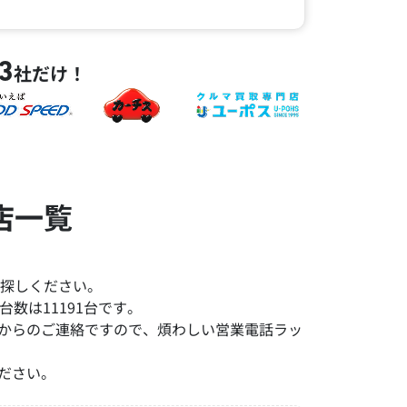
3
社だけ！
店一覧
探しください。
数は11191台です。
みからのご連絡ですので、煩わしい営業電話ラッ
ださい。