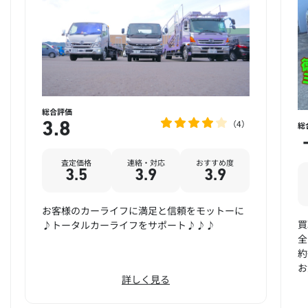
総合評価
4
3.8
総
査定価格
連絡・対応
おすすめ度
3.5
3.9
3.9
お客様のカーライフに満足と信頼をモットーに
買
♪トータルカーライフをサポート♪♪♪
全
約
お
詳しく見る