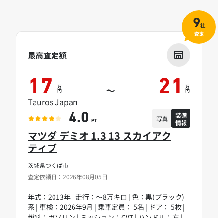
9
社
査定
最高査定額
17
21
万
万
～
円
円
Tauros Japan
装備
4.0
写真
情報
PT
マツダ デミオ 1.3 13 スカイアク
ティブ
茨城県つくば市
査定依頼日：2026年08月05日
年式：2013年 | 走行：～8万キロ | 色：黒(ブラック)
系 | 車検：2026年9月 | 乗車定員： 5名 | ドア： 5枚 |
燃料：ガソリン | ミッション：CVT | ハンドル：右 |