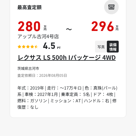
最高査定額
280
296
万
万
～
円
円
アップル古河4号店
装備
4.5
写真
情報
PT
レクサス LS 500h Iパッケージ 4WD
茨城県古河市
査定依頼日：2026年08月05日
年式：2019年 | 走行：～17万キロ | 色：真珠(パール)
系 | 車検：2027年1月 | 乗車定員： 5名 | ドア： 4枚 |
燃料：ガソリン | ミッション：AT | ハンドル：右 | 修
復歴：なし