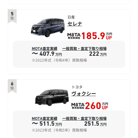
5
日産
位
セレナ
万円
185.9
車買取価格
UP
MOTA査定実績
一般買取・査定下取り相場
〜 407.9
222
万円
万円
※2022年式（令和4年）買取相場
6
トヨタ
位
ヴォクシー
万円
260
車買取価格
UP
MOTA査定実績
一般買取・査定下取り相場
〜 511.5
251.5
万円
万円
※2023年式（令和5年）買取相場