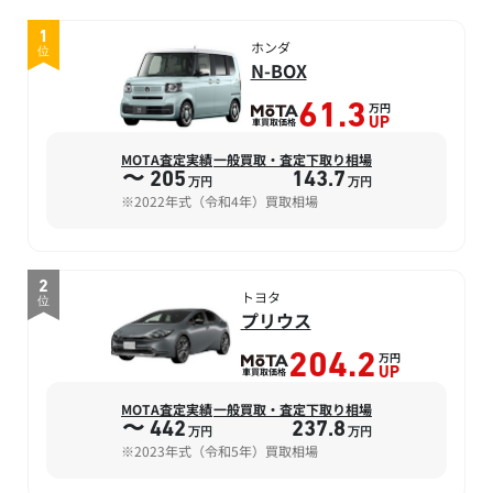
1
ホンダ
位
N-BOX
万円
61.3
車買取価格
UP
MOTA査定実績
一般買取・査定下取り相場
〜 205
143.7
万円
万円
※2022年式（令和4年）買取相場
2
トヨタ
位
プリウス
万円
204.2
車買取価格
UP
MOTA査定実績
一般買取・査定下取り相場
〜 442
237.8
万円
万円
※2023年式（令和5年）買取相場