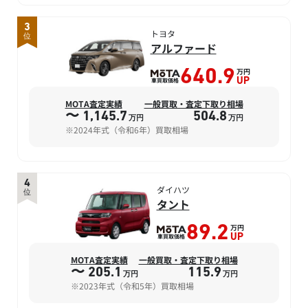
3
トヨタ
位
アルファード
万円
640.9
車買取価格
UP
MOTA査定実績
一般買取・査定下取り相場
〜 1,145.7
504.8
万円
万円
※2024年式（令和6年）買取相場
4
ダイハツ
位
タント
万円
89.2
車買取価格
UP
MOTA査定実績
一般買取・査定下取り相場
〜 205.1
115.9
万円
万円
※2023年式（令和5年）買取相場