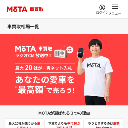
ログイン
メニュー
車買取相場一覧
ラジオCM 放送中!!
最大
20
社が一斉ネット入札
あなたの愛車を
最高額
“
”
で売ろう!
MOTAが選ばれる３つの理由
最大20社が競うから
高
下取りよりも
平均30.3
やりとりするのは
高額
※1
く売れる！
万円お得
上位3社
のみ