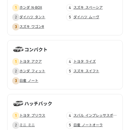
ホンダ N-BOX
スズキ スペーシア
ダイハツ タント
ダイハツ ムーヴ
9
スズキ
位
ワゴンR
スズキ ワゴンR
万円
37.7
車買取価格
UP
コンパクト
MOTA査定実績
一般買取・査定下取り相場
〜 144.4
106.7
万円
万円
※2022年式（令和4年）買取相場
トヨタ アクア
トヨタ ライズ
ホンダ フィット
スズキ スイフト
日産 ノート
10
トヨタ
位
アクア
万円
135.1
ハッチバック
車買取価格
UP
MOTA査定実績
一般買取・査定下取り相場
トヨタ プリウス
スバル インプレッサスポーツ
〜 275
139.9
万円
万円
ミニ ミニ
日産 ノートオーラ
※2023年式（令和5年）買取相場