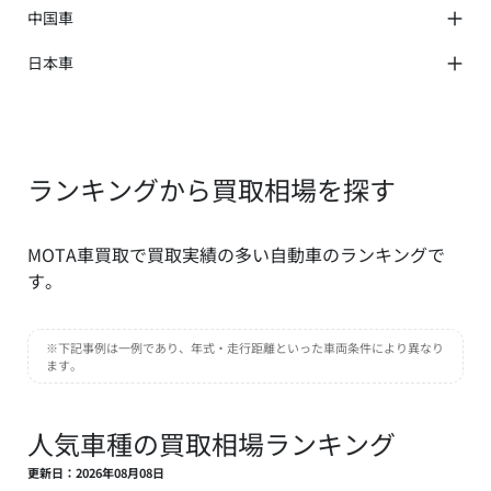
マクラーレン
ヒョンデ
マーキュリー
中国車
サターン
BYD
ハマー
日本車
テスラ
トミーカイラ
三菱ふそう
ランキングから買取相場を探す
MOTA車買取で買取実績の多い自動車のランキングで
す。
※下記事例は一例であり、年式・走行距離といった車両条件により異なり
ます。
人気車種の買取相場ランキング
更新日：2026年08月08日