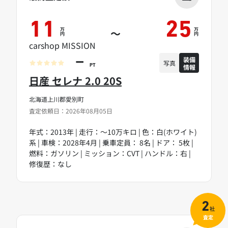
11
25
万
万
～
円
円
carshop MISSION
装備
－
写真
情報
PT
日産 セレナ 2.0 20S
北海道上川郡愛別町
査定依頼日：2026年08月05日
年式：2013年 | 走行：～10万キロ | 色：白(ホワイト)
系 | 車検：2028年4月 | 乗車定員： 8名 | ドア： 5枚 |
燃料：ガソリン | ミッション：CVT | ハンドル：右 |
修復歴：なし
2
社
査定