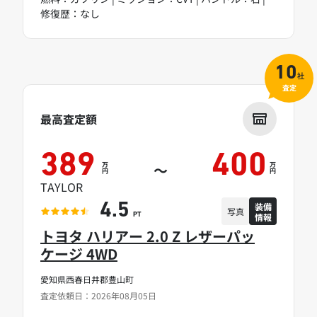
修復歴：なし
10
社
査定
最高査定額
389
400
万
万
～
円
円
TAYLOR
装備
4.5
写真
情報
PT
トヨタ ハリアー 2.0 Z レザーパッ
ケージ 4WD
愛知県西春日井郡豊山町
査定依頼日：2026年08月05日