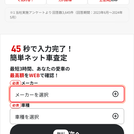
※1 当社実施アンケートより 回答数3,645件（回答期間：2023年6月～2024年
5月）
秒で入力完了！
45
簡単ネット車査定
最短3時間、あなたの愛車の
最高額
を
WEB
で確認！
メーカー
必須
メーカーを選択
車種
必須
車種を選択
次へ
無料