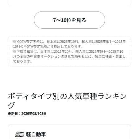
7
7〜10位を見る
トヨタ
位
ハリアー
万円
264
車買取価格
UP
※MOTA査定実績は、日本車は2025年10月、輸入車は2025年5月～2025年
10月のMOTA査定実績から算出しております。
MOTA査定実績
一般買取・査定下取り相場
※下取り相場は、日本車は2025年10月、輸入車は2025年5月～2025年10
〜 535
271
月の全国の中古車オークションの落札実績をもとに、独自に補正・算出し
万円
万円
ております。
※2023年式（令和5年）買取相場
8
ホンダ
位
ボディタイプ別の人気車種ランキン
ステップワゴン
グ
万円
181.4
車買取価格
UP
更新日：2026年08月08日
MOTA査定実績
一般買取・査定下取り相場
〜 430
248.6
万円
万円
※2023年式（令和5年）買取相場
軽自動車