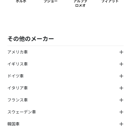
ボルボ
プジョー
アルファ
フィアット
ロメオ
その他のメーカー
アメリカ車
米国レクサス
イギリス車
米国インフィニティ
米国アキュラ
ローバー
米国トヨタ
ドイツ車
ランドローバー
米国日産
ジャガー
オペル
米国ホンダ
MG
イタリア車
AMG
米国スバル
デイムラー
スマート
シボレー
アバルト
ロータス
BMWアルピナ
フランス車
フォード
ランチア
ベントレー
マイバッハ
キャデラック
フェラーリ
TVR
シトロエン
メルセデスAMG
GMC
マセラティ
スウェーデン車
ロールスロイス
ルノー
メルセデス・マイバッハ
ダッジ
ランボルギーニ
アストンマーティン
アルピーヌ
リンカーン
サーブ
モーガン
DSオートモビル
韓国車
ビュイック
ケータハム
ポンテアック