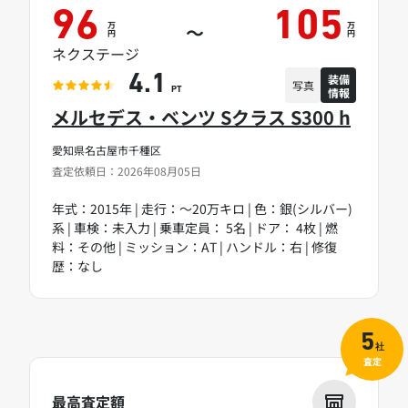
96
105
万
万
～
円
円
ネクステージ
装備
4.1
写真
情報
PT
メルセデス・ベンツ Sクラス S300 h
愛知県名古屋市千種区
査定依頼日：2026年08月05日
年式：2015年 | 走行：～20万キロ | 色：銀(シルバー)
系 | 車検：未入力 | 乗車定員： 5名 | ドア： 4枚 | 燃
料：その他 | ミッション：AT | ハンドル：右 | 修復
歴：なし
5
社
査定
最高査定額