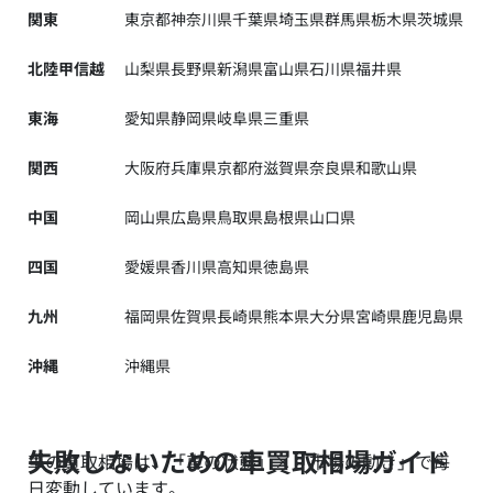
関東
東京都
神奈川県
千葉県
埼玉県
群馬県
栃木県
茨城県
北陸甲信越
山梨県
長野県
新潟県
富山県
石川県
福井県
東海
愛知県
静岡県
岐阜県
三重県
関西
大阪府
兵庫県
京都府
滋賀県
奈良県
和歌山県
中国
岡山県
広島県
鳥取県
島根県
山口県
四国
愛媛県
香川県
高知県
徳島県
九州
福岡県
佐賀県
長崎県
熊本県
大分県
宮崎県
鹿児島県
沖縄
沖縄県
失敗しないための車買取相場ガイド
車の買取相場は、「車の状態」×「市場の動き」で毎
日変動しています。