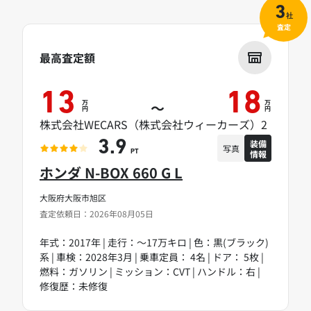
3
社
査定
最高査定額
13
18
万
万
～
円
円
株式会社WECARS（株式会社ウィーカーズ）2
装備
3.9
写真
情報
PT
ホンダ N-BOX 660 G L
大阪府大阪市旭区
査定依頼日：2026年08月05日
年式：2017年 | 走行：～17万キロ | 色：黒(ブラック)
系 | 車検：2028年3月 | 乗車定員： 4名 | ドア： 5枚 |
燃料：ガソリン | ミッション：CVT | ハンドル：右 |
修復歴：未修復