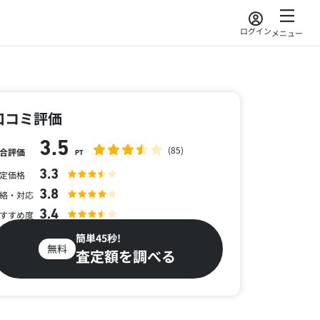
ログイン
メニュー
口コミ評価
3.5
(85)
合評価
PT
3.3
定価格
3.8
絡・対応
3.4
すすめ度
簡単45秒!
無料
査定額を調べる