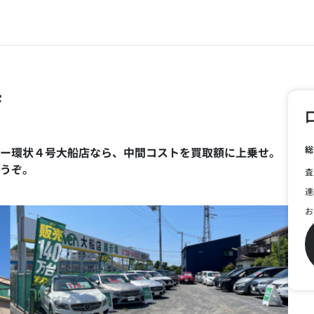
店
総
ー環状４号大船店なら、中間コストを買取額に上乗せ。
うぞ。
査
連
お