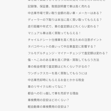
記録簿、保証書、取扱説明書で車は高く売れる
中古車市場で買い取り金額の高い車・メーカーはある？
ディーラーの下取りは本当に高く買い取ってもらえる？
走行距離や年式で、車の査定額はどれくらい変わる？
マニュアル車は高く買取ってもらえる！
チャイルドシート仕様車を高く売るための注意ポイント
タバコやペットの臭いって中古車査定に影響する？
フルモデルチェンジ・マイナーチェンジで査定額は変わる？
傷・へこみのある車を高く評価・買取してもらう方法
車の板金修理で査定額はどれくらい下がるの？
ワンボックスカーを高く買取してもらうには
中古車売却時にもらえるお金とかかる税金
車のリサイクル料ってなに？
都会への引っ越しで車を売却する理由
車検費用の目安はどのくらい？
軽自動車の車検費用の目安は？