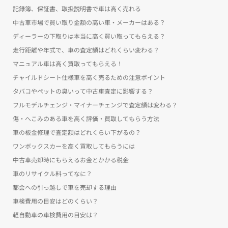
記録簿、保証書、取扱説明書で車は高く売れる
中古車市場で買い取り金額の高い車・メーカーはある？
ディーラーの下取りは本当に高く買い取ってもらえる？
走行距離や年式で、車の査定額はどれくらい変わる？
マニュアル車は高く買取ってもらえる！
チャイルドシート仕様車を高く売るための注意ポイント
タバコやペットの臭いって中古車査定に影響する？
フルモデルチェンジ・マイナーチェンジで査定額は変わる？
傷・へこみのある車を高く評価・買取してもらう方法
車の板金修理で査定額はどれくらい下がるの？
ワンボックスカーを高く買取してもらうには
中古車売却時にもらえるお金とかかる税金
車のリサイクル料ってなに？
都会への引っ越しで車を売却する理由
車検費用の目安はどのくらい？
軽自動車の車検費用の目安は？