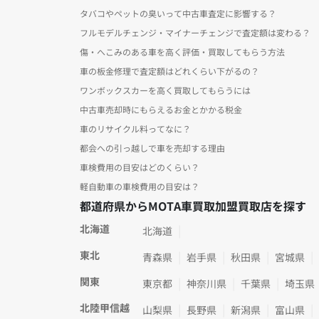
タバコやペットの臭いって中古車査定に影響する？
フルモデルチェンジ・マイナーチェンジで査定額は変わる？
傷・へこみのある車を高く評価・買取してもらう方法
車の板金修理で査定額はどれくらい下がるの？
ワンボックスカーを高く買取してもらうには
中古車売却時にもらえるお金とかかる税金
車のリサイクル料ってなに？
都会への引っ越しで車を売却する理由
車検費用の目安はどのくらい？
軽自動車の車検費用の目安は？
都道府県からMOTA車買取加盟買取店を探す
北海道
北海道
東北
青森県
岩手県
秋田県
宮城県
関東
東京都
神奈川県
千葉県
埼玉県
北陸甲信越
山梨県
長野県
新潟県
富山県