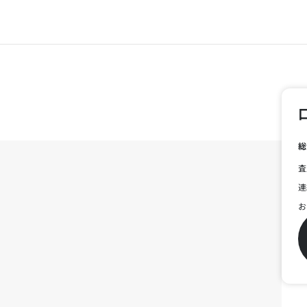
総
査
連
お