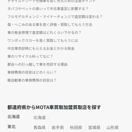
チャイルドシート仕様車を高く売るための注意ポイント
タバコやペットの臭いって中古車査定に影響する？
フルモデルチェンジ・マイナーチェンジで査定額は変わる？
傷・へこみのある車を高く評価・買取してもらう方法
車の板金修理で査定額はどれくらい下がるの？
ワンボックスカーを高く買取してもらうには
中古車売却時にもらえるお金とかかる税金
車のリサイクル料ってなに？
都会への引っ越しで車を売却する理由
車検費用の目安はどのくらい？
軽自動車の車検費用の目安は？
都道府県からMOTA車買取加盟買取店を探す
北海道
北海道
東北
青森県
岩手県
秋田県
宮城県
山形県