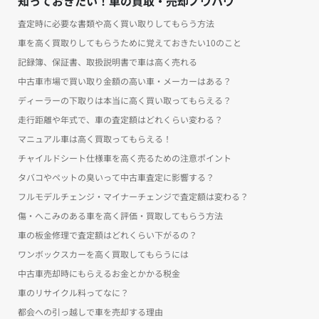
知っておきたい！車の買取・売却ノウハウ
査定時に必要な書類や高く買い取りしてもらう方法
車を高く買取りしてもらうために覚えておきたい10のこと
記録簿、保証書、取扱説明書で車は高く売れる
中古車市場で買い取り金額の高い車・メーカーはある？
ディーラーの下取りは本当に高く買い取ってもらえる？
走行距離や年式で、車の査定額はどれくらい変わる？
マニュアル車は高く買取ってもらえる！
チャイルドシート仕様車を高く売るための注意ポイント
タバコやペットの臭いって中古車査定に影響する？
フルモデルチェンジ・マイナーチェンジで査定額は変わる？
傷・へこみのある車を高く評価・買取してもらう方法
車の板金修理で査定額はどれくらい下がるの？
ワンボックスカーを高く買取してもらうには
中古車売却時にもらえるお金とかかる税金
車のリサイクル料ってなに？
都会への引っ越しで車を売却する理由