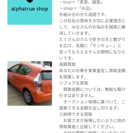
・true＝「真実、誠実」
・shop＝「お店」
を組み合わせた造語です。
この社名の意味を大切に企業理念と
して、みなさんのお悩みを誠実に解
消していきます。
たくさんのクルマ好きの方と繋がり
を広げ、気軽に「サンキュー」と
言ってもらえるそんな間柄になりた
いです。
高額買取
あなたのお車を実車査定し買取金額
を提案します。
①フェアな買取
買取金額については、無駄な駆け
引きはありません。
オークション相場に基づいて、ご
提案できる金額を出し切ります。
②納得できる買取
お客さまが後悔しないように他の
買取業者と比較してください。
当社の買取に納得していただいて