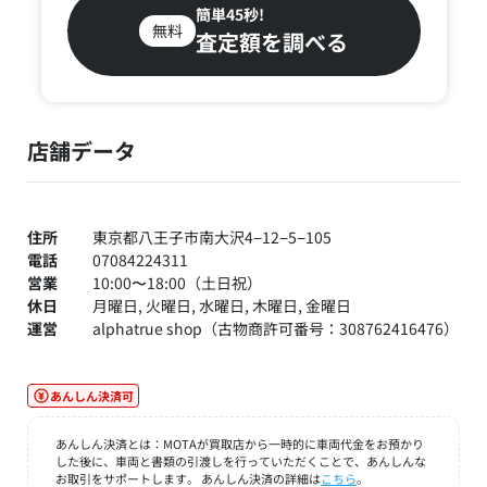
簡単45秒!
無料
査定額を調べる
店舗データ
住所
東京都八王子市南大沢4−12−5−105
電話
07084224311
営業
10:00〜18:00（土日祝）
休日
月曜日, 火曜日, 水曜日, 木曜日, 金曜日
運営
alphatrue shop（古物商許可番号：308762416476）
あんしん決済可
あんしん決済とは：MOTAが買取店から一時的に車両代金をお預かり
した後に、車両と書類の引渡しを行っていただくことで、あんしんな
お取引をサポートします。 あんしん決済の詳細は
こちら
。