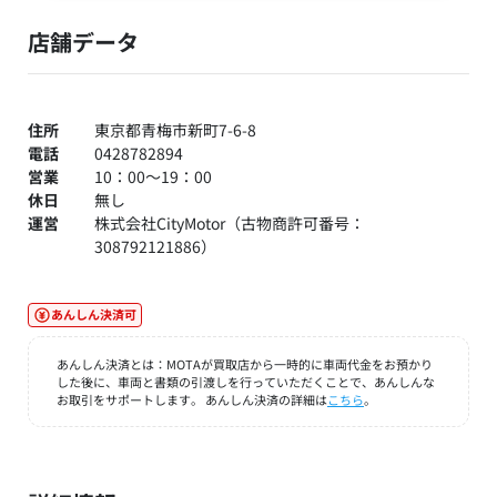
店舗データ
住所
東京都青梅市新町7-6-8
電話
0428782894
営業
10：00～19：00
休日
無し
運営
株式会社CityMotor（古物商許可番号：
308792121886）
あんしん決済可
あんしん決済とは：MOTAが買取店から一時的に車両代金をお預かり
した後に、車両と書類の引渡しを行っていただくことで、あんしんな
お取引をサポートします。 あんしん決済の詳細は
こちら
。