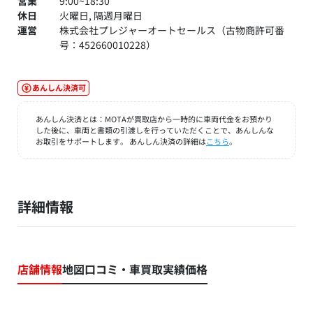
営業
9:00~18:30
休日
火曜日, 隔週月曜日
運営
株式会社プレジャーオートセールス（古物商許可番
号：452660010228）
あんしん決済可
あんしん決済とは：MOTAが買取店から一時的に車両代金をお預かり
した後に、車両と書類の引渡しを行っていただくことで、あんしんな
お取引をサポートします。 あんしん決済の詳細は
こちら
。
詳細情報
店舗情報
地図
口コミ・車買取実績価格