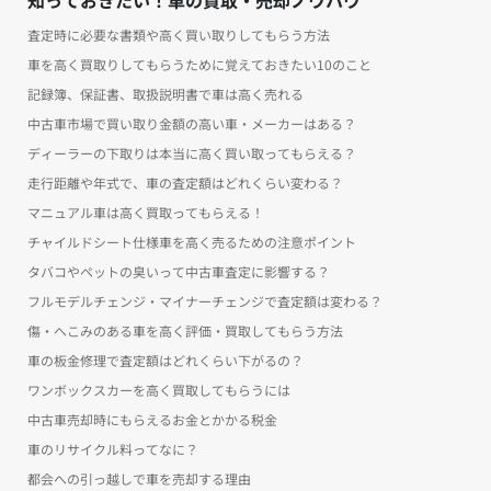
査定時に必要な書類や高く買い取りしてもらう方法
車を高く買取りしてもらうために覚えておきたい10のこと
記録簿、保証書、取扱説明書で車は高く売れる
中古車市場で買い取り金額の高い車・メーカーはある？
ディーラーの下取りは本当に高く買い取ってもらえる？
走行距離や年式で、車の査定額はどれくらい変わる？
マニュアル車は高く買取ってもらえる！
チャイルドシート仕様車を高く売るための注意ポイント
タバコやペットの臭いって中古車査定に影響する？
フルモデルチェンジ・マイナーチェンジで査定額は変わる？
傷・へこみのある車を高く評価・買取してもらう方法
車の板金修理で査定額はどれくらい下がるの？
ワンボックスカーを高く買取してもらうには
中古車売却時にもらえるお金とかかる税金
車のリサイクル料ってなに？
都会への引っ越しで車を売却する理由