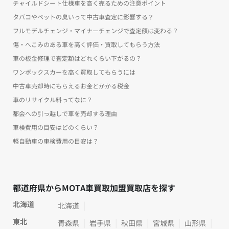
チャイルドシート仕様車を高く売るための注意ポイント
タバコやペットの臭いって中古車査定に影響する？
フルモデルチェンジ・マイナーチェンジで査定額は変わる？
傷・へこみのある車を高く評価・買取してもらう方法
車の板金修理で査定額はどれくらい下がるの？
ワンボックスカーを高く買取してもらうには
中古車売却時にもらえるお金とかかる税金
車のリサイクル料ってなに？
都会への引っ越しで車を売却する理由
車検費用の目安はどのくらい？
軽自動車の車検費用の目安は？
都道府県からMOTA車買取加盟買取店を探す
北海道
北海道
東北
青森県
岩手県
秋田県
宮城県
山形県