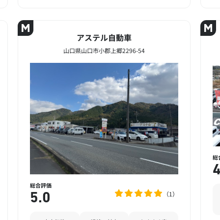
アステル自動車
山口県山口市小郡上郷2296-54
総
4
総合評価
1
5.0