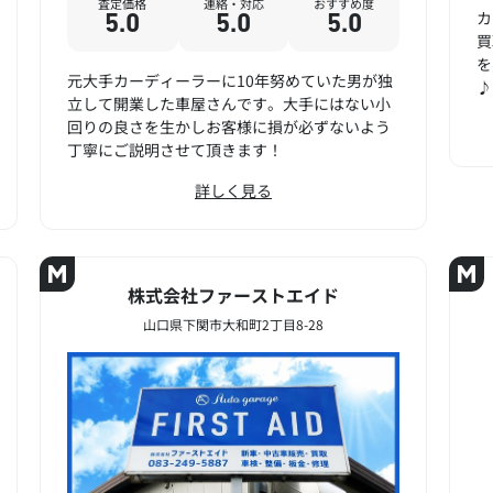
査定価格
連絡・対応
おすすめ度
カ
5.0
5.0
5.0
買
を
元大手カーディーラーに10年努めていた男が独
♪
立して開業した車屋さんです。大手にはない小
回りの良さを生かしお客様に損が必ずないよう
丁寧にご説明させて頂きます！
詳しく見る
株式会社ファーストエイド
山口県下関市大和町2丁目8-28