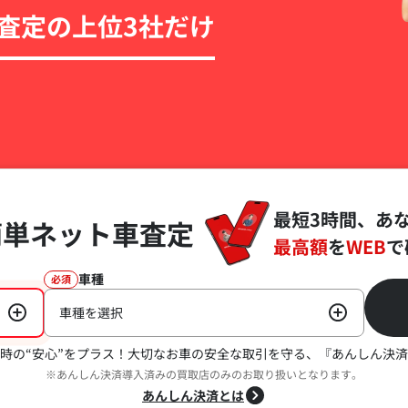
査定の上位3社だけ
最短3時間、あ
簡単ネット車査定
最高額
を
WEB
で
車種
必須
車種を選択
時の“安心”をプラス！
大切なお車の安全な取引を守る、『あんしん決済
※あんしん決済導入済みの買取店のみのお取り扱いとなります。
あんしん決済とは