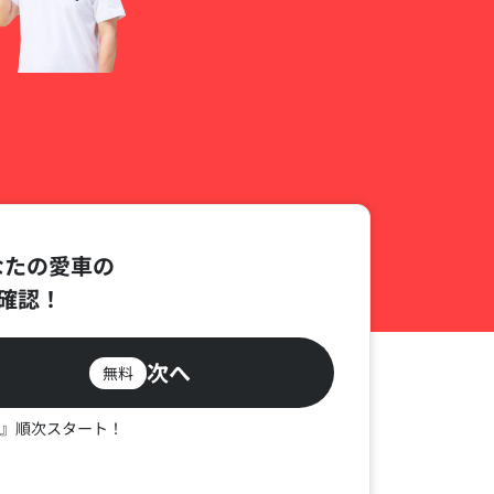
なたの愛車の
確認！
次へ
無料
』順次スタート！