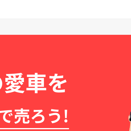
の愛車を
で売ろう!