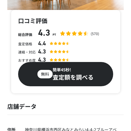
口コミ評価
4.3
(570)
総合評価
PT
4.4
査定価格
4.3
連絡・対応
4.3
おすすめ度
簡単45秒!
無料
査定額を調べる
店舗データ
住所
神奈川県横浜市西区みなとみらい4-4-2ブルーアベ