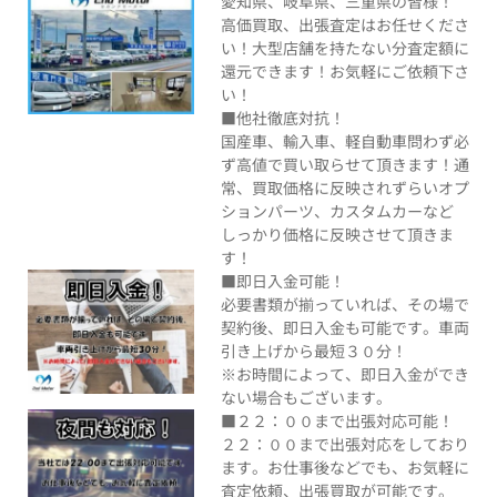
愛知県、岐阜県、三重県の皆様！
高価買取、出張査定はお任せくださ
い！大型店舗を持たない分査定額に
還元できます！お気軽にご依頼下さ
い！
■他社徹底対抗！
国産車、輸入車、軽自動車問わず必
ず高値で買い取らせて頂きます！通
常、買取価格に反映されずらいオプ
ションパーツ、カスタムカーなど
しっかり価格に反映させて頂きま
す！
■即日入金可能！
必要書類が揃っていれば、その場で
契約後、即日入金も可能です。車両
引き上げから最短３０分！
※お時間によって、即日入金ができ
ない場合もございます。
■２２：００まで出張対応可能！
２２：００まで出張対応をしており
ます。お仕事後などでも、お気軽に
査定依頼、出張買取が可能です。