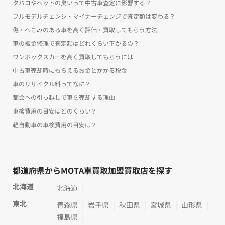
タバコやペットの臭いって中古車査定に影響する？
フルモデルチェンジ・マイナーチェンジで査定額は変わる？
傷・へこみのある車を高く評価・買取してもらう方法
車の板金修理で査定額はどれくらい下がるの？
ワンボックスカーを高く買取してもらうには
中古車売却時にもらえるお金とかかる税金
車のリサイクル料ってなに？
都会への引っ越しで車を売却する理由
車検費用の目安はどのくらい？
軽自動車の車検費用の目安は？
都道府県からMOTA車買取加盟買取店を探す
北海道
北海道
東北
青森県
岩手県
秋田県
宮城県
山形県
福島県