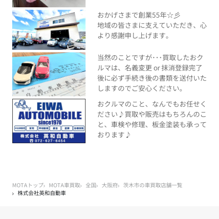
おかげさまで創業55年☆彡
地域の皆さまに支えていただき、心
より感謝申し上げます。
当然のことですが･･･買取したおク
ルマは、名義変更 or 抹消登録完了
後に必ず手続き後の書類を送付いた
しますのでご安心ください。
おクルマのこと、なんでもお任せく
ださい♪買取や販売はもちろんのこ
と、車検や修理、板金塗装も承って
おります♪
MOTAトップ
MOTA車買取
全国
大阪府
茨木市の車買取店舗一覧
株式会社英和自動車