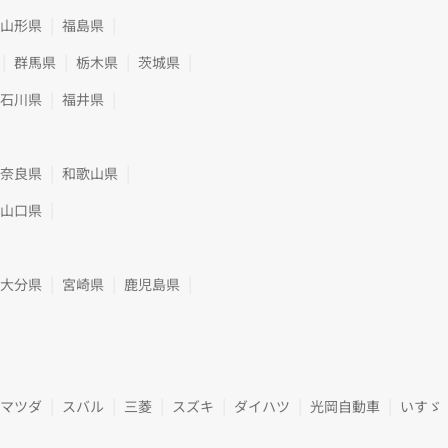
山形県
福島県
群馬県
栃木県
茨城県
石川県
福井県
奈良県
和歌山県
山口県
大分県
宮崎県
鹿児島県
マツダ
スバル
三菱
スズキ
ダイハツ
光岡自動車
いすゞ