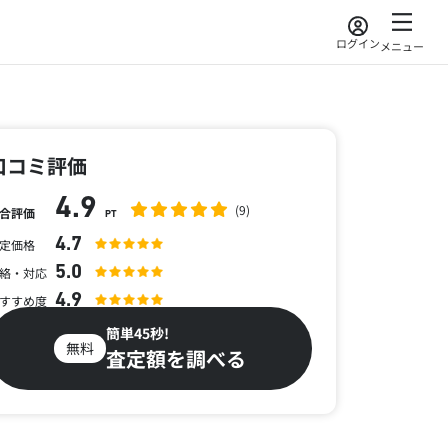
ログイン
メニュー
口コミ評価
4.9
(9)
合評価
PT
4.7
定価格
5.0
絡・対応
4.9
すすめ度
簡単45秒!
無料
査定額を調べる