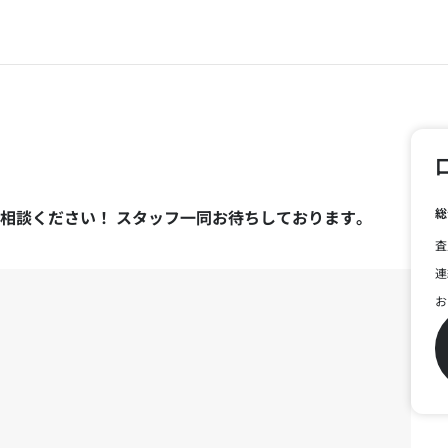
総
相談ください！ スタッフ一同お待ちしております。
査
連
お