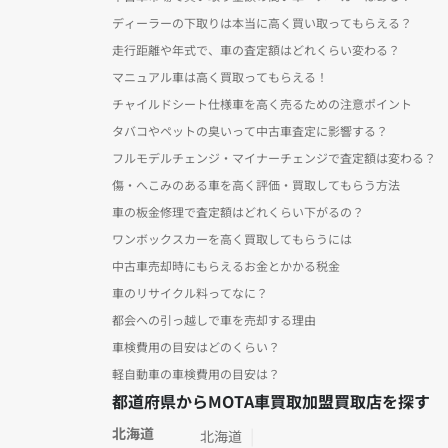
ディーラーの下取りは本当に高く買い取ってもらえる？
走行距離や年式で、車の査定額はどれくらい変わる？
マニュアル車は高く買取ってもらえる！
チャイルドシート仕様車を高く売るための注意ポイント
タバコやペットの臭いって中古車査定に影響する？
フルモデルチェンジ・マイナーチェンジで査定額は変わる？
傷・へこみのある車を高く評価・買取してもらう方法
車の板金修理で査定額はどれくらい下がるの？
ワンボックスカーを高く買取してもらうには
中古車売却時にもらえるお金とかかる税金
車のリサイクル料ってなに？
都会への引っ越しで車を売却する理由
車検費用の目安はどのくらい？
軽自動車の車検費用の目安は？
都道府県からMOTA車買取加盟買取店を探す
北海道
北海道