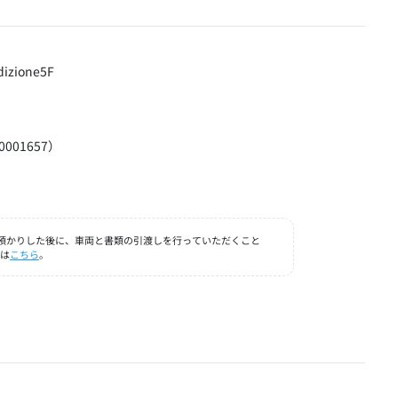
ione5F
01657）
お預かりした後に、車両と書類の引渡しを行っていただくこと
細は
こちら
。