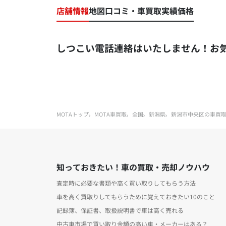
店舗情報
地図
口コミ・車買取実績価格
しつこい電話連絡はいたしません！お
MOTAトップ
MOTA車買取
全国
新潟県
新潟市中央区の車買
知っておきたい！車の買取・売却ノウハウ
査定時に必要な書類や高く買い取りしてもらう方法
車を高く買取りしてもらうために覚えておきたい10のこと
記録簿、保証書、取扱説明書で車は高く売れる
中古車市場で買い取り金額の高い車・メーカーはある？