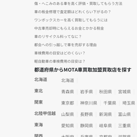
傷・へこみのある車を高く評価・買取してもらう方法
車の板金修理で査定額はどれくらい下がるの？
ワンボックスカーを高く買取してもらうには
中古車売却時にもらえるお金とかかる税金
車のリサイクル料ってなに？
都会への引っ越しで車を売却する理由
車検費用の目安はどのくらい？
軽自動車の車検費用の目安は？
都道府県からMOTA車買取加盟買取店を探す
北海道
北海道
東北
青森県
岩手県
秋田県
宮城県
関東
東京都
神奈川県
千葉県
埼玉県
北陸甲信越
山梨県
長野県
新潟県
富山県
東海
愛知県
静岡県
岐阜県
三重県
関西
大阪府
兵庫県
京都府
滋賀県