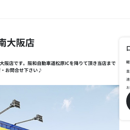
南大阪店
総
南大阪店です。阪和自動車道松原ICを降りて頂き当店まで
店・お問合せ下さい♪
査
連
お