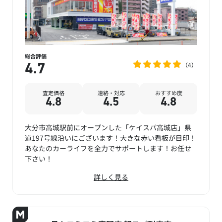
総合評価
4
4.7
査定価格
連絡・対応
おすすめ度
4.8
4.5
4.8
大分市高城駅前にオープンした「ケイスパ高城店」県
道197号線沿いにございます！大きな赤い看板が目印！
あなたのカーライフを全力でサポートします！お任せ
下さい！
詳しく見る