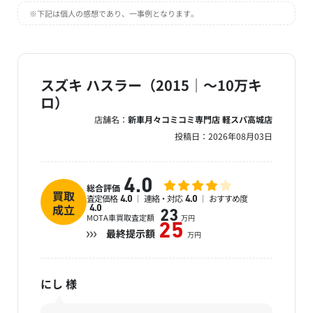
※下記は個人の感想であり、一事例となります。
スズキ ハスラー（2015｜～10万キ
ロ）
店舗名：
新車月々コミコミ専門店 軽スパ高城店
投稿日：
2026年08月03日
4.0
総合評価
買取
査定価格
連絡・対応
おすすめ度
4.0
4.0
成立
4.0
23
MOTA車買取査定額
万円
25
最終提示額
万円
にし
様