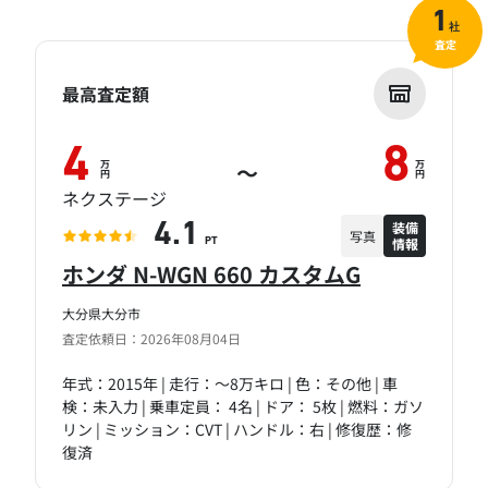
1
社
査定
最高査定額
4
8
万
万
～
円
円
ネクステージ
装備
4.1
写真
情報
PT
ホンダ N-WGN 660 カスタムG
大分県大分市
査定依頼日：2026年08月04日
年式：2015年 | 走行：～8万キロ | 色：その他 | 車
検：未入力 | 乗車定員： 4名 | ドア： 5枚 | 燃料：ガソ
リン | ミッション：CVT | ハンドル：右 | 修復歴：修
復済