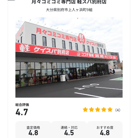
月々コミコミ専門店 軽スパ別府店
大分県別府市上人ヶ浜町9組
総合評価
4
4.7
査定価格
連絡・対応
おすすめ度
4.8
4.5
4.8