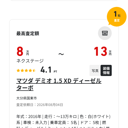
1
社
査定
最高査定額
8
13
万
万
～
円
円
ネクステージ
装備
4.1
写真
情報
PT
マツダ デミオ 1.5 XD ディーゼル
ターボ
大分県国東市
査定依頼日：2026年08月04日
年式：2016年 | 走行：～13万キロ | 色：白(ホワイト)
系 | 車検：未入力 | 乗車定員： 5名 | ドア： 5枚 | 燃