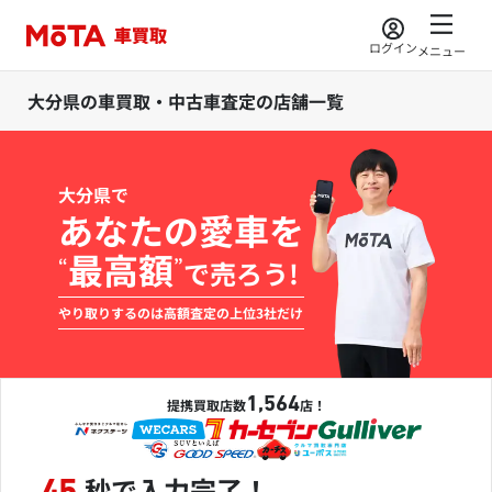
ログイン
メニュー
大分県の車買取・中古車査定の店舗一覧
大分県で
あなたの愛車を
最高額
“
”
で売ろう!
やり取りするのは高額査定の上位3社だけ
1,564
提携買取店数
店！
秒で入力完了！