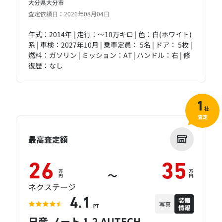
大分県大分市
査定依頼日：2026年08月04日
年式：2014年 | 走行：～10万キロ | 色：白(ホワイト)
系 | 車検：2027年10月 | 乗車定員： 5名 | ドア： 5枚 |
燃料：ガソリン | ミッション：AT | ハンドル：右 | 修
復歴：なし
1
社
査定
最高査定額
26
35
万
万
～
円
円
ネクステージ
装備
4.1
写真
情報
PT
日産 ノート 1.2 AUTECH