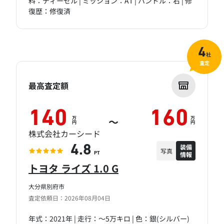
料：ディーゼル | ミッション：AT | ハンドル：右 | 修
復歴：修復済
4
社
査定
最高査定額
140
160
万
万
～
円
円
株式会社カーシード
装備
4.8
写真
情報
PT
トヨタ ライズ 1.0 G
大分県別府市
査定依頼日：2026年08月04日
年式：2021年 | 走行：～5万キロ | 色：銀(シルバー)