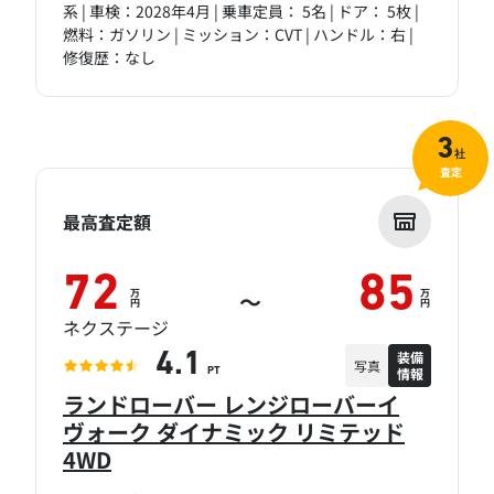
系 | 車検：2028年4月 | 乗車定員： 5名 | ドア： 5枚 |
燃料：ガソリン | ミッション：CVT | ハンドル：右 |
修復歴：なし
3
社
査定
最高査定額
72
85
万
万
～
円
円
ネクステージ
装備
4.1
写真
情報
PT
ランドローバー レンジローバーイ
ヴォーク ダイナミック リミテッド
4WD