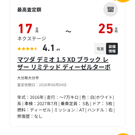
最高査定額
17
25
万
万
～
円
円
ネクステージ
装備
4.1
写真
情報
PT
マツダ デミオ 1.5 XD ブラック レ
ザー リミテッド ディーゼルターボ
大分県大分市
査定依頼日：2026年08月04日
年式：2016年 | 走行：～7万キロ | 色：白(ホワイト)
系 | 車検：2027年7月 | 乗車定員： 5名 | ドア： 5枚 |
燃料：ディーゼル | ミッション：AT | ハンドル：右 |
修復歴：なし