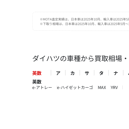
ミラココア
万円
29.4
車買取価格
UP
※MOTA査定実績は、日本車は2025年10月、輸入車は2025年
※下取り相場は、日本車は2025年10月、輸入車は2025年5
MOTA査定実績
一般買取・査定下取り相場
〜 75
45.6
万円
万円
※2014年式（平成26年）買取相場
ダイハツの車種から買取相場・
10
ダイハツ
位
コペン
英数
ア
カ
サ
タ
ナ
万円
98.9
英数
車買取価格
UP
e-アトレー
e-ハイゼットカーゴ
MAX
YRV
MOTA査定実績
一般買取・査定下取り相場
〜 221.8
122.9
万円
万円
※2023年式（令和5年）買取相場