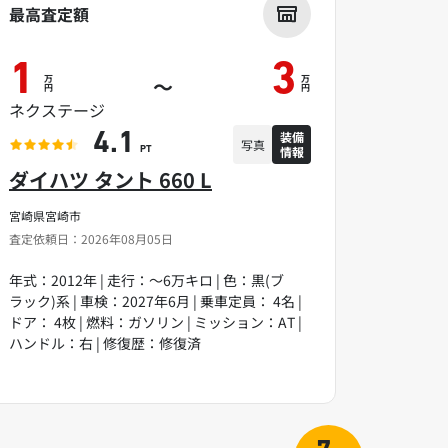
最高査定額
1
3
万
万
～
円
円
ネクステージ
装備
4.1
写真
情報
PT
ダイハツ タント 660 L
宮崎県宮崎市
査定依頼日：2026年08月05日
年式：2012年 | 走行：～6万キロ | 色：黒(ブ
ラック)系 | 車検：2027年6月 | 乗車定員： 4名 |
ドア： 4枚 | 燃料：ガソリン | ミッション：AT |
ハンドル：右 | 修復歴：修復済