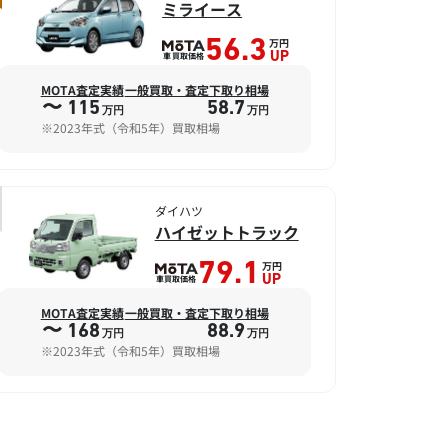
ミライース
万円
56.3
車買取価格
UP
MOTA査定実績
一般買取・査定下取り相場
〜 115
58.7
万円
万円
※2023年式（令和5年）買取相場
ダイハツ
ハイゼットトラック
万円
79.1
車買取価格
UP
MOTA査定実績
一般買取・査定下取り相場
〜 168
88.9
万円
万円
※2023年式（令和5年）買取相場
ダイハツ