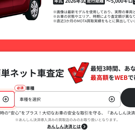
2026年式
～5,000キロ
年式
走行距離
※画像は最新モデルを使用しており、実際の車両
※お車の状態やエリア、時期により査定額が異な
※直近3か月のMOTA買取実績をもとに算出してい
最短3時間、あ
簡単ネット車査定
最高額
を
WEB
で
車種
必須
車種を選択
時の“安心”をプラス！
大切なお車の安全な取引を守る、『あんしん決済
※あんしん決済導入済みの買取店のみのお取り扱いとなります。
あんしん決済とは