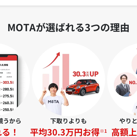
MOTAが選ばれる3つの理由
競うから
下取りよりも
やり
れる！
平均30.3万円お得
高額上
※1