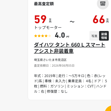
最高査定額
59
66
万
万
～
円
円
トップモーター
装備
4.0
写真
情報
PT
ダイハツ タント 660 L スマート
アシスト非装着車
埼玉県さいたま市見沼区
査定依頼日：2026年08月05日
年式：2019年 | 走行：～5万キロ | 色：赤(レッ
ド)系 | 車検：未入力 | 乗車定員： 4名 | ドア： 5
枚 | 燃料：ガソリン | ミッション：CVT | ハンド
ル：右 | 修復歴：なし