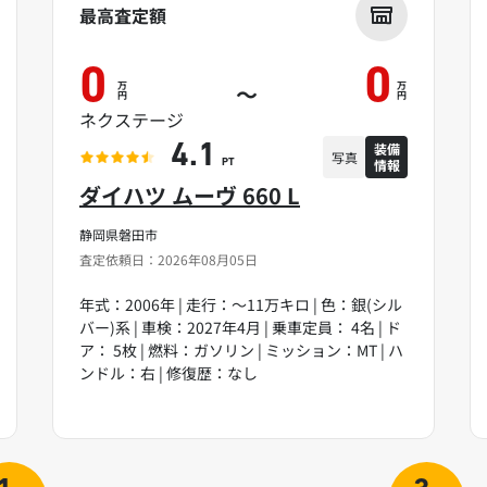
最高査定額
0
0
万
万
～
円
円
ネクステージ
装備
4.1
写真
情報
PT
ダイハツ ムーヴ 660 L
静岡県磐田市
査定依頼日：2026年08月05日
年式：2006年 | 走行：～11万キロ | 色：銀(シル
バー)系 | 車検：2027年4月 | 乗車定員： 4名 | ド
ア： 5枚 | 燃料：ガソリン | ミッション：MT | ハ
ンドル：右 | 修復歴：なし