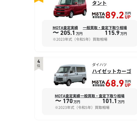
タント
万円
89.2
車買取価格
UP
MOTA査定実績
一般買取・査定下取り相場
〜 205.1
115.9
万円
万円
※2023年式（令和5年）買取相場
4
ダイハツ
位
ハイゼットカーゴ
万円
68.9
車買取価格
UP
MOTA査定実績
一般買取・査定下取り相場
〜 170
101.1
万円
万円
※2023年式（令和5年）買取相場
7
ダイハツ
位