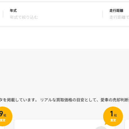
年式
走行距離
年式で絞り込む
走行距離
ータを掲載しています。 リアルな買取価格の目安として、愛車の売却判
9
1
社
社
査定
査定