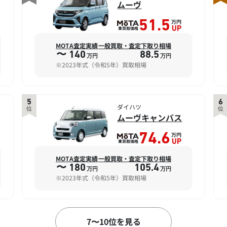
ムーヴ
万円
51.5
車買取価格
UP
MOTA査定実績
一般買取・査定下取り相場
〜 140
88.5
万円
万円
※2023年式（令和5年）買取相場
5
6
ダイハツ
位
位
ムーヴキャンバス
万円
74.6
車買取価格
UP
MOTA査定実績
一般買取・査定下取り相場
〜 180
105.4
万円
万円
※2023年式（令和5年）買取相場
8
9
7〜10位を見る
ダイハツ
位
位