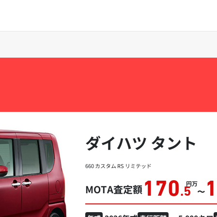
ダイハツ タント
660 カスタム RS リミテッド
170
万円
MOTA査定額
.5
〜