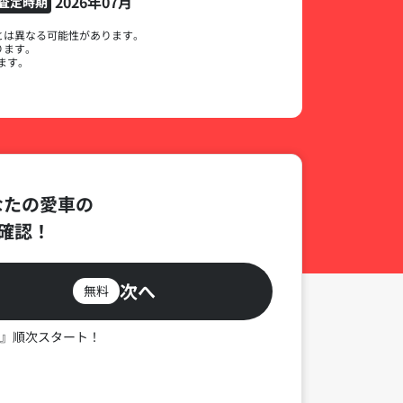
2026年07月
査定時期
とは異なる可能性があります。
ります。
ます。
なたの愛車の
確認！
次へ
無料
』順次スタート！