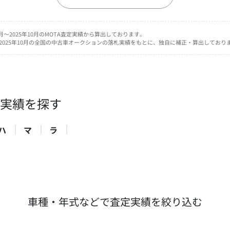
ウェイク
万円
60.2
車買取価格
UP
5月～2025年10月のMOTA査定実績から算出しております。
月～2025年10月の全国の中古車オークションの落札実績をもとに、独自に補正・算出しており
MOTA査定実績
一般買取・査定下取り相場
〜 142
81.8
万円
万円
※2018年式（平成30年）買取相場
実績を探す
ハ
マ
ラ
車種・年式などで査定実績を絞り込む