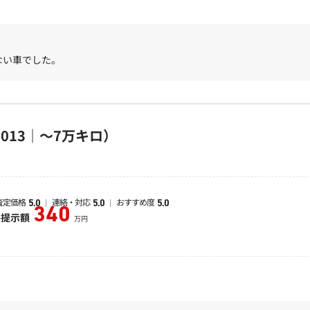
ない車でした。
013｜～7万キロ）
査定価格
連絡・対応
おすすめ度
5.0
5.0
5.0
340
終提示額
万円