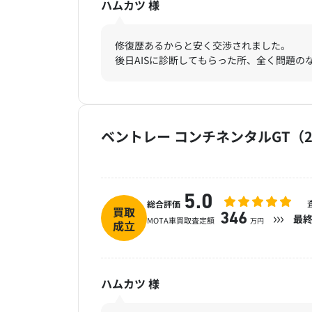
ハムカツ
様
修復歴あるからと安く交渉されました。
後日AISに診断してもらった所、全く問題の
ベントレー コンチネンタルGT（2
5.0
総合評価
買取
346
最
MOTA車買取査定額
万円
成立
ハムカツ
様