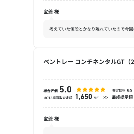
宝爺
様
考えていた値段とかなり離れていたので今回
ベントレー コンチネンタルGT（2
5.0
査定価格
総合評価
5.0
1,650
最終提示額
MOTA車買取査定額
万円
宝爺
様