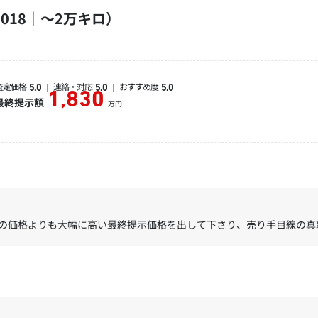
018｜～2万キロ）
査定価格
連絡・対応
おすすめ度
5.0
5.0
5.0
1,830
最終提示額
万円
の価格よりも大幅に高い最終提示価格を出して下さり、売り手目線の真