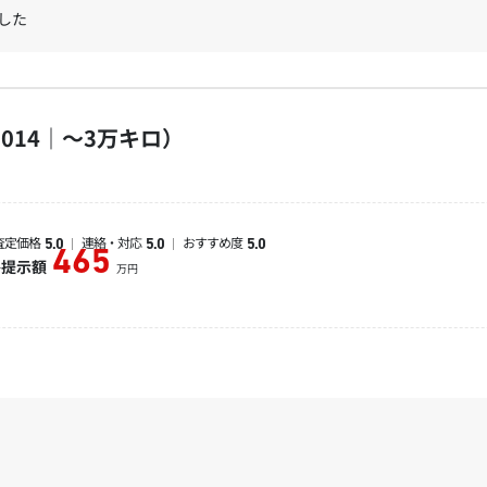
した
014｜～3万キロ）
査定価格
連絡・対応
おすすめ度
5.0
5.0
5.0
465
終提示額
万円