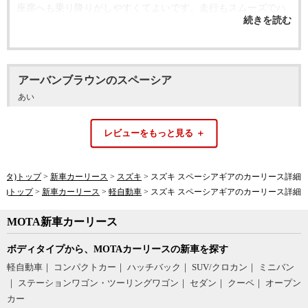
座席へも乗り降りがしやすくてよいです。走行もスムーズでハ
イブリットなので静かに走行でき、振動もあまり感じません。
乗り換えて良かったと思います。
良かった点
アーバンブラウンのスペーシア
あい
背が高いので空間が広くて居心地が良いです。チャイルドシー
投稿日
2022年5月12日
トを後部座席においていますが広々としていて圧迫感がなくて
スズキ スペーシア
よいです。コンパクトで小回りもきくので狭い道でも安心して
グレード：660 X リミテッド
走行できます。ガソリンが高騰するなか燃費もよいので乗り換
3.5
総合評価
えて良かったとおもいます。ホイールもスペーシアのコンセプ
モータ)トップ
新車カーリース
スズキ
スズキ スペーシアギアのカーリース詳細
トに合っていて交換しなくても高級感を感じることができま
ータ)トップ
新車カーリース
軽自動車
スズキ スペーシアギアのカーリース詳細
す。スライドドアもスムーズに開閉出来で乗り降りがとてもし
総評
MOTA新車カーリース
やすいです。
色が好きで購入しました。
ボディタイプから、MOTAカーリースの新車を探す
その時、出ていた新車で1番外観、性能がよかったです。シート
気になった点
軽自動車
コンパクトカー
ハッチバック
SUV/クロカン
ミニバン
ヒーター、スライドドアが付いているのが1番の決め手でした。
ステーションワゴン・ツーリングワゴン
セダン
クーペ
オープン
子供たちもスライドドアになってとても喜んでいました。隣の
助手席前の収納がプラスティック感がかなりつよいので内装は
カー
車に当てる心配もなく私も安心しています。燃費はいいと思っ
あまり好みではありません。台も斜めになっているので上に何