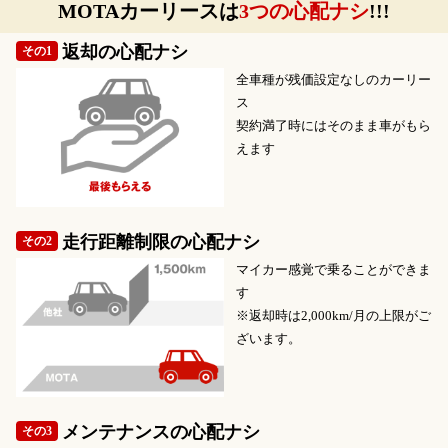
MOTAカーリースは
3つの心配ナシ
!!!
シートは全席が撥水加工仕様となっており、水や汚れに強く、濡れ
返却の心配ナシ
その1
たものを積んでも気にせずにさっと拭き取れます。サーフボードや
全車種が残価設定なしのカーリー
キャンプ道具などの汚れも気にせず積むことができます。
ス
荷室の開口部は低床かつ開口が広いため、荷物の積み下ろしがしや
契約満了時にはそのまま車がもら
えます
すく、シートアレンジ次第では自転車やサーフボードなど長さのあ
る荷物を積み込めるスペースを作ることもできます。
■スペーシアギアの燃費について
走行距離制限の心配ナシ
その2
スペーシアギアは、マイルドハイブリッドシステムを全車に採用し
マイカー感覚で乗ることができま
ており、減速時に発電した電力をバッテリーに充電し、走行時にモ
す
ーターでエンジンをアシストしたり、電装品の電力に利用すること
※返却時は2,000km/月の上限がご
で燃費を抑えます。
ざいます。
660ccのNAエンジンとターボエンジンの2種類があり、トランスミッ
ションはCVTのみでどちらも2WDまたは4WDが選べます。
メンテナンスの心配ナシ
その3