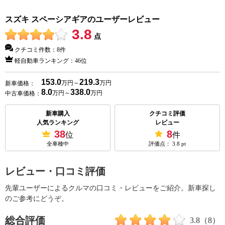
スズキ スペーシアギアのユーザーレビュー
3.8
点
クチコミ件数：
8件
軽自動車ランキング：
46位
153.0
219.3
万円～
万円
新車価格：
8.0
338.0
万円～
万円
中古車価格：
新車購入
クチコミ評価
人気ランキング
レビュー
38
8
位
件
全車種中
評価点：
3.8
pt
レビュー・口コミ評価
先輩ユーザーによるクルマの口コミ・レビューをご紹介。新車探し
のご参考にどうぞ。
総合評価
3.8
（8）