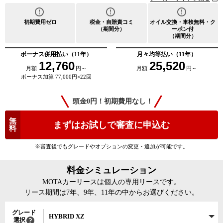
初期費用ゼロ
税金・自賠責コミ
オイル交換・車検無料・ク
（期間分）
ーポン付
（期間分）
ボーナス併用払い（11年）
月々均等払い（11年）
12,760
25,520
月額
円～
月額
円～
ボーナス加算 77,000円×22回
頭金0円！初期費用なし！
無
まずはお試しで審査に申込む
料
※審査後でもグレードやオプションの変更・追加が可能です。
料金シミュレーション
MOTAカーリースは個人の専用リースです。
リース期間は7年、9年、11年の中からお選びください。
グレード
HYBRID XZ
選択