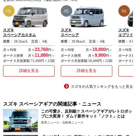
この時にブレーキを踏むとブレーキ制動力を強めます。さらに衝突
の可能性が高まると、自動で強いブレーキを作動させ、衝突回避ま
1位
2位
3位
たは被害軽減を図ります。
スズキ
スズキ
スズキ
・誤発進抑制機能／後方誤発進抑制機能
スペーシアカスタム
スペーシア
エブリイ
燃費： 28.2km/L 定員： 4名
燃費： 30.0km/L 定員： 4名
燃費： 0.0
駐車場などでシフトをD・M・L（Sモード含む）もしくは、R（後
23,760
19,800
月々均等
月々
円～
月々均等
月々
円～
月々均等
退）の位置に入れた状態で、アクセルペダルを強く踏むと、エンジ
11,880
9,900
ボーナス併用
月々
円～
ボーナス併用
月々
円～
ボーナス併
ン出力を抑制して急発進・急加速による衝突回避に支援します。
ボーナス月加算額 71,500円 × 22回
ボーナス月加算額 59,400円 × 22回
ボーナス月加算
詳細を見る
詳細を見る
・後退時ブレーキサポート
リヤバンパーに内蔵された4つの超音波センサーで後方の障害物との
スズキの人気ランキングをもっと見る
距離を測り、4段階のブザー音でドライバーに接近を知らせます。
スズキ スペーシアギアの関連記事・ニュース
衝突の可能性が高まると自動でブレーキをかけ、衝突回避や被害軽
この可愛さ、反則級!? スペーシアギアがレトロポッ
減を図ります。
プに大変身！ ダムド新作キット「ノクト」とは
業界ニュース・自動車ニュース