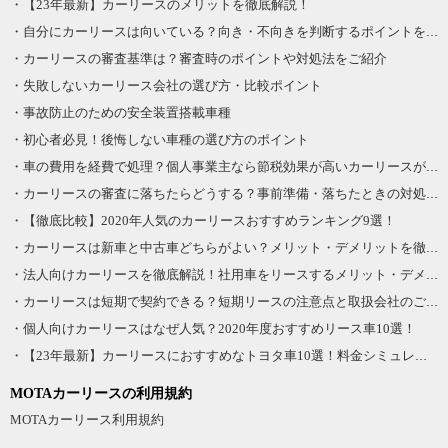
・【23年最新】カーリースのメリットを徹底解説！
いです。
込める
また、燃費も悪くありません。普段使いでは、最高の車です。
・自分にカーリースは向いている？向き・不向きを判断するポイントを紹介
●ドアポケットが豊富
みんなにおすすめできます！軽自動車とは思えないです。
・カーリースの審査基準は？審査時のポイントや対処法をご紹介
見た目めスタイリッシュで、カッコいいですよ！1番好きな車で
・失敗しないカーリース会社の選び方・比較ポイント
気になった点
す。
・事故防止のための安全装置搭載車種
●私の車だとエアコンが前にしか付いていないため、後部座席が
全てにおいて高評価！
・初心者必見！後悔しない車種の選び方のポイント
夏場暑い事がありました。 その場合助手席やどにクリップタイ
良かった点
BIBI
・車の費用を経費で処理？個人事業主なら節税効果が高いカーリースがお得！
プの扇風機をつければ空気が循環し早く車内全体が冷えまし
投稿日
2022年2月15日
とにかく運転席からの視野がひろいし、フロントガラスが大き
・カーリースの審査に落ちたらどうする？事前準備・落ちたときの対処法をご紹介！
た。 新型は後部座席にもエアコンが付いていると思います。 ●
スズキ スペーシア
いので、運転もしやすいです。
・【徹底比較】2020年人気のカーリースおすすめランキング9選！
日差しがきつい夏場はどうしても後部座席に日が入りがちで
グレード：-
高さもあるので大人四人でもゆったりのれます。
・カーリースは新車と中古車どちらがよい？メリット・デメリットを徹底比較！
す。メッシュのカーテンがついていますが、余り日除けにはな
4.0
総合評価
すごくコンパクトですが、中は広いので荷物がたくさんのりま
・法人向けカーリースを徹底解説！社用車をリースするメリット・デメリットは？
らないため、市販のマグネットのカーテンを付けると子どもが
す。
・カーリースは短期で契約できる？短期リースの注意点と取扱会社のご紹介
寝ても日差しが顔に当たらず良いと思います。
また、子供がいるので、スライドドアはたすかります。荷物も
総評
・個人向けカーリースはなぜ人気？2020年度おすすめリース車10選！
いれやすいですし、狭い駐車場でも、隣の車にぶつけるとか、
・【23年最新】カーリースにおすすめなトヨタ車10選！料金シミュレーションも掲載
購入検討時にライバルと称される他車も試乗や見積り等して比
そういったことがなく乗り降りできるのはいいです。
較しましたが、総合的に鑑みてトップと感じ、購入して運転を
MOTAカーリースの利用規約
おすすめできる車です。カッコいいですよ。
楽しんでいます。
MOTAカーリース利用規約
マイルドハイブリッドによるアイドリングストップ後の走り初
気になった点