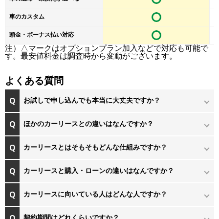
12月の仕様変更では車線からの逸脱を抑制する機能を追加するな
車のカスタム
ど、安全性能の向上を図っています。スペーシアギアに含まれる安
全機能について簡単に紹介します。
頭金・ボーナス払い対応
注）△マークはオプションプラン加入などで対応も可能で
・車線逸脱抑制機能／車線逸脱警報機能
す。最安値料金は調査時から変動がございます。
カメラが車線を検知し、車線から逸脱する可能性があると判断した
よくある質問
場合、ドライバーにステアリン操作を促すことで、車線内に戻すよ
うアシストします。
お試しで申し込んでも本当に大丈夫ですか？
この機能はドライバーがステアリング操作中にのみ作動し、ウイン
ほかのカーリースとの違いはなんですか？
カーが出ている場合は機能を一時停止します。
カーリースとはそもそもどんな仕組みですか？
また、走行中に車線を検知して進路を予測し、前方不注意により車
線から逸脱しそうになるとブザー音などの警報でドライバーに注意
カーリースと購入・ローンの違いはなんですか？
を促します。
カーリースに向いている人はどんな人ですか？
・標識認識機能
契約期間はどれくらいですか？