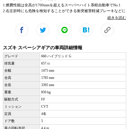
1.燃費性能は全高が1700mmを超えるスーパーハイト系軽自動車でNo.1
2.右左折時にも危険を検知することができる衝突被害軽減ブレーキなどに
より安全性がさらに向上
続きを読む
3.後席にレッグレストとして利用できる「マルチユースフラップ」がつい
たことで、後席でも快適に過ごせる
スズキ スペーシアギアの車両詳細情報
グレード
660 ハイブリッド G
排気量
657 cc
全幅
1475 mm
全高
1785 mm
全長
3395 mm
重量
850 kg
駆動方式
FF
ミッション
CVT
定員
4名
ドア数
5
最小回転半径
4.4 m