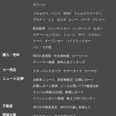
気になった点
ダイハツ
気になった点はほとんどないのですが、あえて言えばいろいろ
メルセデス・ベンツ
BMW
フォルクスワーゲン
な機能が付いている為か、ボタンやスイッチ類が多く、どのボ
アウディ
ミニ
ボルボ
ルノー
ジープ
プジョー
タンやスイッチがどんな機能を有しているかが分かりにくい事
軽自動車
コンパクトカー
ハッチバック
セダン
でしょうか？ ピクトグラムやイラスト、文字等で直感的に分か
ステーションワゴン
ミニバン
SUV・クロカン
りやすくなると良いと思います。 あとはピアノブラックのイン
クーペ
オープンカー
ハイブリッドカー
パネアッパーボックスや平面的なフロント部なので仕方がない
バン・その他
と言えば仕方がないのですが、ほこりがたまりやすく、目立つ
購入・売却
MOTA車買取
中古車検索
カーリース
と言うところでしょうか？
ディーラー検索
新車人気ランキング
カー用品
スタッドレスタイヤ
サマータイヤ
カーナビ
ニュース/記事
自動車ニュース
新型車解説
試乗レポート
試乗レポート動画
どっちが買い!? VS徹底比較
ライバル車種3台比較
燃費レポート
イベントレポート動画
教えてMJブロンディ
不動産
MOTA不動産査定
MOTA引越し見積もり
関連企業