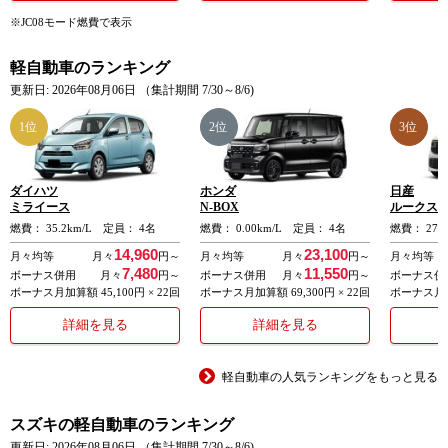
※JC08モード燃費で表示
この機能により、高速道路での長距離運転や渋滞走行時の運転操作
の負担を軽減します。
軽自動車のランキング
更新日: 2026年08月06日 （集計期間 7/30～8/6)
・ハイビームアシスト
1位
2位
3位
ヘッドランプをハイビームにして走行中、前方に対向車や先行車が
いたり、明るい場所を走行したりすると自動でロービームに切り替
ダイハツ
ホンダ
日産
わります。
ミライース
N-BOX
ルークス
燃費： 35.2km/L 定員： 4名
燃費： 0.00km/L 定員： 4名
燃費： 27.
対向車や先行車がいなくなったり、周囲が暗くなると自動でハイビ
14,960
23,100
月々均等
月々
円～
月々均等
月々
円～
月々均等
ームに戻ります。
7,480
11,550
ボーナス併用
月々
円～
ボーナス併用
月々
円～
ボーナス併
ボーナス月加算額 45,100円 × 22回
ボーナス月加算額 69,300円 × 22回
ボーナス月加算
・デュアルカメラブレーキサポート
詳細を見る
詳細を見る
カメラが前方の車両や歩行者を検知し、衝突の可能性があるとシス
軽自動車の人気ランキングをもっと見る
テムが判断した場合はブザー音やディスプレイ表示で警告し、自動
で弱いブレーキを作動させます。
スズキの軽自動車のランキング
更新日: 2026年08月06日 （集計期間 7/30～8/6)