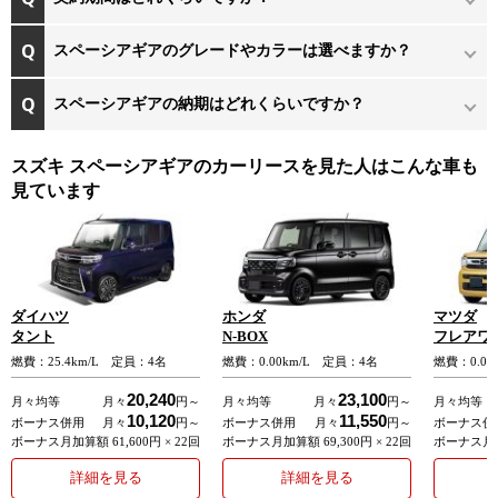
カメラが認識した標識をヘッドアップディスプレイに表示し、ドラ
イバーに知らせます。
スペーシアギアのグレードやカラーは選べますか？
認識できる標識は「最高速度」「はみ出し通行禁止」「一時停止」
スペーシアギアの納期はどれくらいですか？
「車両進入禁止」の4種類で、最高速度やはみ出し通行禁止の標識は
通過後に表示され、一時停止や車両進入禁止の標識は通過前に表示
スズキ スペーシアギアのカーリースを見た人はこんな車も
されます。
見ています
・先行車発進お知らせ機能
信号待ちなどで停車中、先行車が発進して約4メートル以上離れても
自車が停止し続けた場合は、ブザー音やメーター内表示でドライバ
ダイハツ
ホンダ
マツダ
ーに先行車の発進を知らせます。
タント
N-BOX
フレアワ
燃費：25.4km/L 定員：4名
燃費：0.00km/L 定員：4名
燃費：0.00
・アダプティブクルーズコントロール（ACC）
20,240
23,100
月々均等
月々
円～
月々均等
月々
円～
月々均等
10,120
11,550
ボーナス併用
月々
円～
ボーナス併用
月々
円～
ボーナス併
ステアリングのACCスイッチを操作すると、ステレオカメラが先行
ボーナス月加算額 61,600円 × 22回
ボーナス月加算額 69,300円 × 22回
ボーナス月加算
車との距離を測定し、事前に設定した車間距離を保ちながら自動追
詳細を見る
詳細を見る
従します。