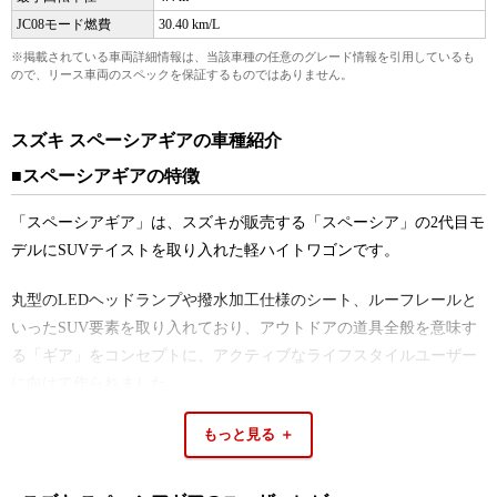
JC08モード燃費
30.40 km/L
※掲載されている車両詳細情報は、当該車種の任意のグレード情報を引用しているも
ので、リース車両のスペックを保証するものではありません。
スズキ スペーシアギアの車種紹介
■スペーシアギアの特徴
「スペーシアギア」は、スズキが販売する「スペーシア」の2代目モ
デルにSUVテイストを取り入れた軽ハイトワゴンです。
丸型のLEDヘッドランプや撥水加工仕様のシート、ルーフレールと
いったSUV要素を取り入れており、アウトドアの道具全般を意味す
る「ギア」をコンセプトに、アクティブなライフスタイルユーザー
に向けて作られました。
「スペーシアギア」は「スペーシア」と同じボディパネルを使用
し、室内長2155ミリ、室内高1410ミリと広い室内空間が特徴的。高
い天井と低床設計、スクエア型のボディによりゆとりのある空間が