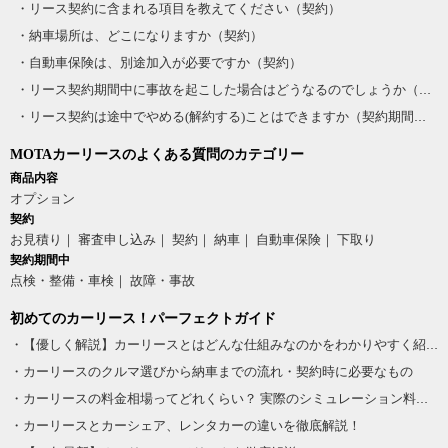
・リース契約に含まれる項目を教えてください（契約）
後ろのシートが畳めるので自転車も積み込めます。荷物も沢山
ーの交換が高額になるので、私はいらないかぁと思ってしまい
・納車場所は、どこになりますか（契約）
のるのでまとめ買いもできます。現在中学生2人を乗せて送り迎
ました。あとは子供がスライドドアを閉めた時にスライドドア
・自動車保険は、別途加入が必要ですか（契約）
えや通勤に使いますが不自由なことは何もないです。
が止まらず子供が挟まれそうになったことが何度もあります。
・リース契約期間中に事故を起こした場合はどうなるのでしょうか（契約期間中）
旅行に行く場合は荷物が乗らないのでレンタカーや大きな車が
出だしの発進が結構、急発進なので子供がビックリしていま
・リース契約は途中でやめる(解約する)ことはできますか（契約期間中）
良いなと思いますが日常生活にはこれでぴったりです
す。気をつけてはいますが私もビックリする時があります。御
最高
年寄向けではないかなと思います。
アンパンマン
MOTAカーリースのよくある質問のカテゴリー
良かった点
投稿日
2022年5月12日
商品内容
オプション
スズキ スペーシア
●スライドドアで駐車場で開け閉めしてぶち当てないか心配にな
契約
グレード：-
らない
お見積り
審査申し込み
契約
納車
自動車保険
下取り
4.3
総合評価
契約期間中
●荷物の積み込みが楽
点検・整備・車検
故障・事故
●燃費が良い
●天井が高く圧迫感がない
総評
初めてのカーリース！パーフェクトガイド
●後部座席は折り畳めるので自転車を乗せたり寝ることも可能
・【優しく解説】カーリースとはどんな仕組みなのかをわかりやすく紹介！
こちらのスペーシア は、室内もとても広く高さもあり視野も広
●小回りがきき女性でも運転しやすい
・カーリースのクルマ選びから納車までの流れ・契約時に必要なもの
いです。四人家族でも十分にのれます。そして、しずかで乗り
●視界が広く運転しやすい
・カーリースの料金相場ってどれくらい？ 実際のシミュレーション料金も紹介！
心地もいいです。小まわりもきくので運転もしやすいです。子
●エンジンをかけるときわざわざ鍵を出さずに済む
・カーリースとカーシェア、レンタカーの違いを徹底解説！
供がいるので、スライドドアで助かります。乗り降りもしやす
●雨の日には鍵で後部座席のドアを開けて置けるので走って乗り