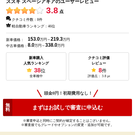
スズキ スペーシアギアのユーザーレビュー
確保されています。
3.8
点
■スペーシアギアのエクステリア・インテリアについて
クチコミ件数：
8件
軽自動車ランキング：
46位
・エクステリア
153.0
219.3
万円～
万円
新車価格：
スペーシアと同じくスーツケースをモチーフにしたデザインとなっ
8.0
338.0
万円～
万円
中古車価格：
ており、SUVテイストのエクステリアには、ガンメタリック塗装を
新車購入
クチコミ評価
施したルーフやフロントフェイスがワイルドな印象を与えます。
人気ランキング
レビュー
38
8
位
件
ボディカラーはモノトーンが4色、ルーフがブラックのツートーンカ
全車種中
評価点：
3.8
pt
ラーが5色の計9色がラインナップされています。
頭金0円！初期費用なし！
・インテリア
無
まずはお試しで審査に申込む
インテリアは、ボディカラーに関係なくブラックを基調としたデザ
料
インで統一されています。インパネには、ガンメタリックのカラー
※審査申込と同時にご契約が確定することはございません。
パネルを使用し、ツールボックスをイメージしたアッパーボックス
※審査後でもグレードやオプションの変更・追加が可能です。
が個性的。