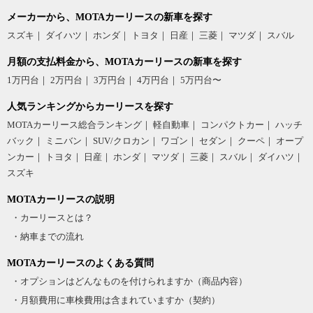
たことはないです。まぁ普通かなといった感じです。乗り心地
かを置くことも難しくもう少し考え設計してほしいなとおもい
メーカーから、MOTAカーリースの新車を探す
は後ろはあまり良くはなさそうですね。風が強い日は車がかな
ます。助手席下に収納ありますが使用頻度はほとんどありませ
スズキ
ダイハツ
ホンダ
トヨタ
日産
三菱
マツダ
スバル
り振られる感じはあります。
ん。後部座席に送風を送れますがぬるい風です。風量は調節で
月額の支払料金から、MOTAカーリースの新車を探す
きますが温度は調節できないので真夏はぬるくて余計に暑く感
1万円台
2万円台
3万円台
4万円台
5万円台〜
じてしまいます。あと送風する音がとてもうるさいです。車線
良かった点
ママが乗るにはぴったり
を越えるとアラームでお知らせしてくれますが音がうるさいで
あゆにゃ
人気ランキングからカーリースを探す
小さい子供がいるのでスライドドアはやっぱりいいなと思いま
す。
投稿日
2022年5月12日
MOTAカーリース総合ランキング
軽自動車
コンパクトカー
ハッチ
した。ブレーキサポートも付いているのでぶつかりそうになる
バック
ミニバン
SUV/クロカン
ワゴン
セダン
クーペ
オープ
スズキ スペーシア
と止まってくれます。後ろに日除けのカーテンも付いているの
ンカー
グレード：-
トヨタ
日産
ホンダ
マツダ
三菱
スバル
ダイハツ
で夏や、子供が眩しそうな時は便利です。
スズキ
4.8
総合評価
前の2シートにはシートヒーターが付いているので冬はいつも使
っています。とても快適だと思います。スピードを出しすぎる
MOTAカーリースの説明
と、とても熱くなりますが。色もブラウンはとてもキレイでお
総評
・カーリースとは？
気に入りで周りからも評判です。
・納車までの流れ
小さな子供がいるお母さんの生活圏内で使うにはぴったりな車
です。
MOTAカーリースのよくある質問
気になった点
小回りが効き燃費は良く、スライドドアなので子供がドアを開
・オプションはどんなものを付けられますか（商品内容）
けて隣の車にぶつけることもない。
アイドリングストップが付いているのですが燃費がよくなった
・月額費用に車検費用は含まれていますか（契約）
中は天井が高いため圧迫感もありません。
感じはなく、アイドリングストップが付いているのでバッテリ