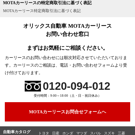
MOTAカーリースの特定商取引法に基づく表記
めの静粛さ、車重が他社と比べて軽いのとマイルドハイブリッ
MOTAカーリース特定商取引法に基づく表記
ドとの相乗効果で燃費が良い事、ティッシュボックスが格納で
背が高い車なので、すごく風の強い時は車体がゆれることがあ
きたり肘掛けの下に収納場所があったりする”使える”収納部分
ります。 加速、発進のときのパワー不足かなとおもいました。
オリックス自動車 MOTAカーリース
の充実、スーツケースをモチーフにした内装のオリジナル感
すこし、エンジンの音も気になりました。もうすこし、静かだ
等々が良いです！
お問い合わせ窓口
といいです。 エアコンの効きもあまり良くない気がします。後
部座席まで冷気が届きにくいです。真夏はとても暑いです。エ
まずはお気軽にご相談ください。
アコンをつけたまま信号待ちになるとエンジンが止まるアイド
良かった点
リングストップが付いているのでエアコンも弱くなります。 軽
カーリースのお問い合わせには順次対応させていただいておりま
スペーシアカスタムに乗っているのですが、外観はメッキ等の
にしては少し値段が高いようなきがします。
す。
カーリースのご相談は、電話・お問い合わせフォームより受
効果的な配置と軽自動車とは思えない高級感とで、へたな普通
け付けております。
自動車よりも威風堂々としています。
0120-094-012
室内も車高が高い事もあって大変広々としており、シートアレ
ンジも後ろから操作ができる等実用性も高いです。
受付時間：9:00～18:00（土・日・祝日休み）
リアシートは後ろまでスライドさせれば、後席も大変広く優雅
な姿勢で着座できリラックスできます。
MOTAカーリースお問合せフォームへ
街乗りであればノンターボでも全く不便は感じませんし、高速
道路も走行車線に入ってしまえば非力さは感じません。
自動車カタログ
トヨタ
日産
ホンダ
マツダ
スバル
スズキ
三菱