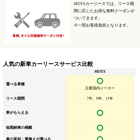
スペーシアギアのWLTCモードによるカタログ燃費は以下のとおり
MOTAカーリースでは、リース期
です。
間に応じたお得な無料クーポンが
ついてきます。
※一部お客様負担となります。
グレード
駆動方式
カタログ燃費
（km/L）
HYBRID XZ/MY
2WD
21.2
STYLE
4WD
20.2
人気の新車カーリースサービス比較
MOTA
HYBRID XZターボ
2WD
19.8
選べる車種
4WD
19.2
主要国内メーカー
リース期間
7年、9年、11年
■スペーシアギアの安全装備について
車がもらえる
スペーシアギアには登場時から全車にスズキの予防安全技術「スズ
キ セーフティ サポート」が標準装備されています。
短期納車の掲載
また、2020年8月の改良では運転支援機能の追加をおこない、2021年
車の返却・乗換えが選べる