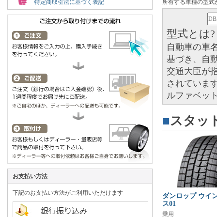
特定商取引法に基づく表記
所有する車種の型式
型式とは?
自動車の車
基づき、自
交通大臣が
されています
ルファベッ
■
スタッ
お支払い方法
下記のお支払い方法がご利用いただけます
ダンロップ ウイ
ス01
乗用