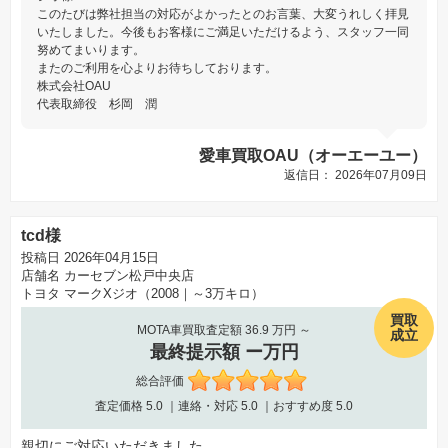
このたびは弊社担当の対応がよかったとのお言葉、大変うれしく拝見
いたしました。今後もお客様にご満足いただけるよう、スタッフ一同
努めてまいります。
またのご利用を心よりお待ちしております。
株式会社OAU
代表取締役 杉岡 潤
愛車買取OAU（オーエーユー）
返信日： 2026年07月09日
tcd様
投稿日 2026年04月15日
店舗名
カーセブン松戸中央店
トヨタ マークXジオ（2008｜～3万キロ）
買取
MOTA車買取査定額 36.9 万円 ～
成立
最終提示額 ー万円
総合評価
査定価格
5.0
｜連絡・対応
5.0
｜おすすめ度
5.0
親切にご対応いただきました。