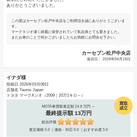
ありがとうございました。
この度はカーセブン松戸中央店をご利用頂き誠にありがとうございま
す。
マークＸジオ凄く綺麗に保管されていて私自身とても驚きました。
またお車のことで何かございましたらお気軽にお問合せ下さい。
カーセブン松戸中央店
返信日： 2026年04月19日
イナダ様
投稿日 2026年03月08日
店舗名
Tauros Japan
トヨタ マークXジオ（2009｜20万1キロ～）
買取
MOTA車買取査定額 24.9 万円 ～
成立
最終提示額 13万円
総合評価
査定価格
5.0
｜連絡・対応
5.0
｜おすすめ度
5.0