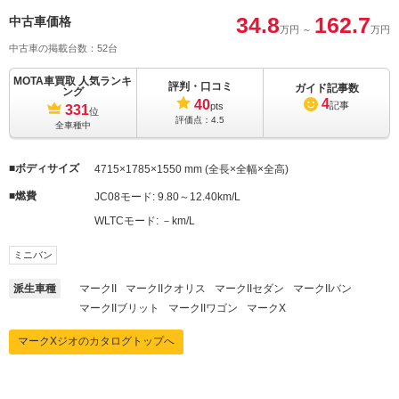
34.8
162.7
中古車価格
万円
～
万円
中古車の掲載台数：52台
MOTA車買取 人気ランキ
評判・口コミ
ガイド記事数
ング
4
40
記事
pts
331
位
評価点：
4.5
全車種中
ボディサイズ
4715×1785×1550 mm (全長×全幅×全高)
燃費
JC08モード:
9.80～12.40km/L
WLTCモード:
－km/L
ミニバン
派生車種
マークII
マークIIクオリス
マークIIセダン
マークIIバン
マークIIブリット
マークIIワゴン
マークX
マークXジオのカタログトップへ