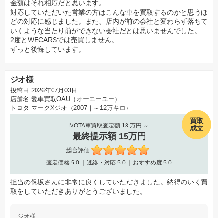
金額はそれ相応だと思います。
対応していただいた営業の方はこんな車を買取するのかと思うほ
どの対応に感じました。また、店内が前の会社と変わらず落ちて
いくような当たり前ができない会社だとは思いませんでした。
2度とWECARSでは売買しません。
ずっと後悔しています。
ジオ様
投稿日 2026年07月03日
店舗名
愛車買取OAU（オーエーユー）
トヨタ マークXジオ（2007｜～12万キロ）
買取
MOTA車買取査定額 18 万円 ～
成立
最終提示額 15万円
総合評価
査定価格
5.0
｜連絡・対応
5.0
｜おすすめ度
5.0
担当の保坂さんに非常に良くしていただきました。納得のいく買
取をしていただきありがとうございました。
ジオ様