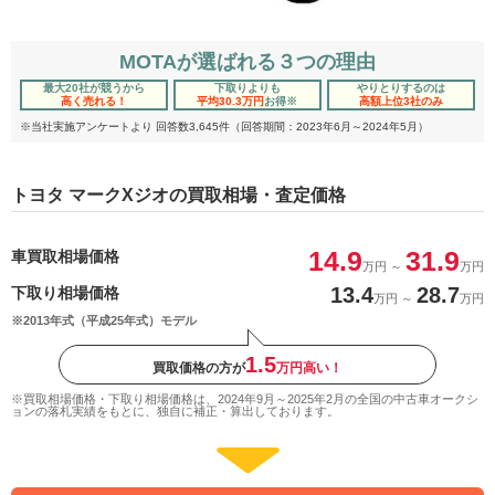
MOTAが選ばれる３つの理由
最大20社が競うから
下取りよりも
やりとりするのは
高く売れる！
平均30.3万円
お得
※
高額上位3社のみ
※当社実施アンケートより 回答数3,645件（回答期間：2023年6月～2024年5月）
トヨタ マークXジオの買取相場・査定価格
14.9
31.9
車買取相場価格
万円
～
万円
13.4
28.7
下取り相場価格
万円
～
万円
※2013年式（平成25年式）モデル
1.5
買取価格の方が
万円高い！
※買取相場価格・下取り相場価格は、2024年9月～2025年2月の全国の中古車オークシ
ョンの落札実績をもとに、独自に補正・算出しております。