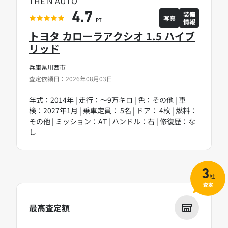
THE N AUTO
装備
4.7
写真
情報
PT
トヨタ カローラアクシオ 1.5 ハイブ
リッド
兵庫県川西市
査定依頼日：2026年08月03日
年式：2014年 | 走行：～9万キロ | 色：その他 | 車
検：2027年1月 | 乗車定員： 5名 | ドア： 4枚 | 燃料：
その他 | ミッション：AT | ハンドル：右 | 修復歴：な
し
3
社
査定
最高査定額