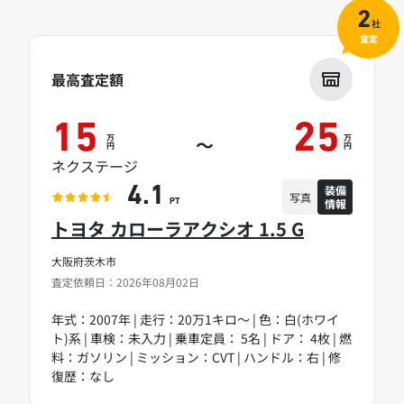
2
社
査定
最高査定額
15
25
万
万
～
円
円
ネクステージ
装備
4.1
写真
情報
PT
トヨタ カローラアクシオ 1.5 G
大阪府茨木市
査定依頼日：2026年08月02日
年式：2007年 | 走行：20万1キロ～ | 色：白(ホワイ
ト)系 | 車検：未入力 | 乗車定員： 5名 | ドア： 4枚 | 燃
料：ガソリン | ミッション：CVT | ハンドル：右 | 修
復歴：なし