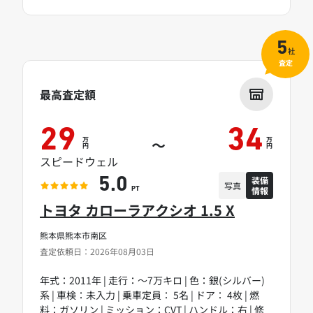
5
社
査定
最高査定額
29
34
万
万
～
円
円
スピードウェル
装備
5.0
写真
情報
PT
トヨタ カローラアクシオ 1.5 X
熊本県熊本市南区
査定依頼日：2026年08月03日
年式：2011年 | 走行：～7万キロ | 色：銀(シルバー)
系 | 車検：未入力 | 乗車定員： 5名 | ドア： 4枚 | 燃
料：ガソリン | ミッション：CVT | ハンドル：右 | 修