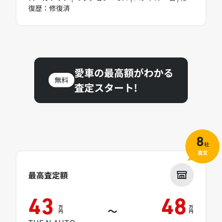
復歴：修復済
愛車の最高額がわかる
無料
査定スタート!
8
社
査定
最高査定額
43
48
万
万
～
円
円