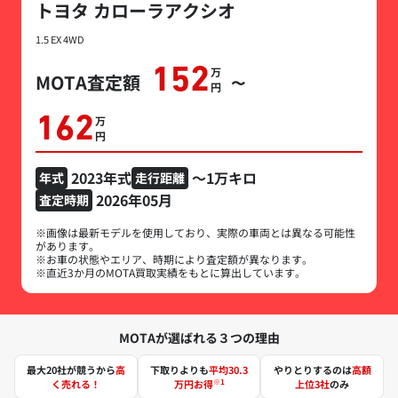
トヨタ カローラアクシオ
1.5 EX 4WD
152
万円
MOTA査定額
〜
162
万円
2023年式
～1万キロ
年式
走行距離
2026年05月
査定時期
※画像は最新モデルを使用しており、実際の車両とは異なる可能性
があります。
※お車の状態やエリア、時期により査定額が異なります。
※直近3か月のMOTA買取実績をもとに算出しています。
MOTAが選ばれる３つの理由
最大20社が競うから
高
下取りよりも
平均30.3
やりとりするのは
高額
※1
く売れる！
万円お得
上位3社
のみ