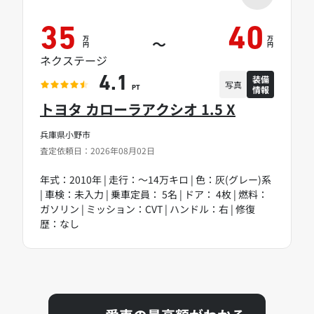
35
40
万
万
～
円
円
ネクステージ
装備
4.1
写真
情報
PT
トヨタ カローラアクシオ 1.5 X
兵庫県小野市
査定依頼日：2026年08月02日
年式：2010年 | 走行：～14万キロ | 色：灰(グレー)系
| 車検：未入力 | 乗車定員： 5名 | ドア： 4枚 | 燃料：
ガソリン | ミッション：CVT | ハンドル：右 | 修復
歴：なし