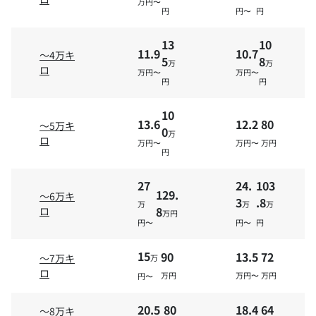
万円〜
円
円〜
円
13
10
11.9
10.7
～4万キ
5
8
万
万
ロ
万円〜
万円〜
円
円
10
13.6
12.2
80
～5万キ
0
万
ロ
万円〜
万円〜
万円
円
27
24.
103
129.
～6万キ
3
.8
万
万
万
8
ロ
万円
円〜
円〜
円
10
11.
81.
12.7
～11万キ
2
4
6
万
万
万
ロ
15
90
13.5
72
万円〜
～7万キ
万
円
円〜
円
ロ
万円
万円〜
万円
円〜
19.9
70.
17.
56.
20.5
80
18.4
64
～12万キ
～8万キ
9
9
7