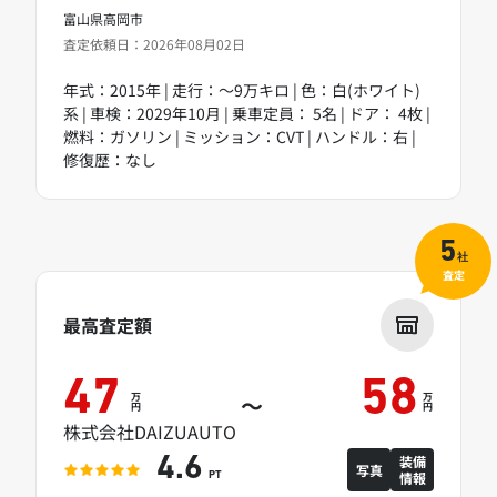
富山県高岡市
査定依頼日：2026年08月02日
年式：2015年 | 走行：～9万キロ | 色：白(ホワイト)
系 | 車検：2029年10月 | 乗車定員： 5名 | ドア： 4枚 |
燃料：ガソリン | ミッション：CVT | ハンドル：右 |
修復歴：なし
5
社
査定
最高査定額
47
58
万
万
～
円
円
株式会社DAIZUAUTO
装備
4.6
写真
情報
PT