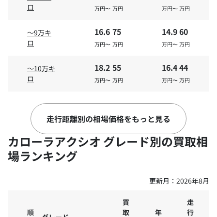
万
万
万
万
ロ
ロ
万円〜
万円
万円〜
万円
円〜
円
円〜
円
16.6
75
14.9
60
～9万キ
21
79.
18.
63.
ロ
～13万キ
万円〜
万円
万円〜
万円
9
9
9
万
万
万
万
ロ
円〜
円
円〜
円
18.2
55
16.4
44
～10万キ
ロ
万円〜
万円
万円〜
万円
15
50
13.5
40
～15万キ
万
ロ
万円
万円〜
万円
円〜
走行距離別の相場価格をもっと見る
16.
46.
18
58
～17万キ
万
2
4
万
万
カローラアクシオ グレード別の買取相
ロ
万円
円〜
円〜
円
場ランキング
11
43.
9.9
34.
～20万キ
5
更新月：
8
2026年8月
万
万
万
万
ロ
円〜
円
円〜
円
買
走
順
取
年
行
グレード