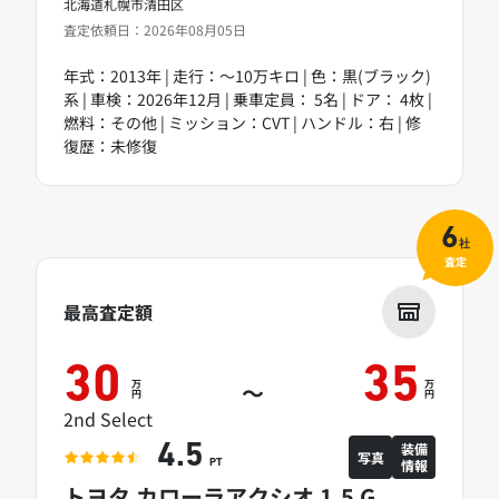
北海道札幌市清田区
査定依頼日：2026年08月05日
年式：2013年 | 走行：～10万キロ | 色：黒(ブラック)
系 | 車検：2026年12月 | 乗車定員： 5名 | ドア： 4枚 |
燃料：その他 | ミッション：CVT | ハンドル：右 | 修
復歴：未修復
6
社
査定
最高査定額
30
35
万
万
～
円
円
2nd Select
装備
4.5
写真
情報
PT
トヨタ カローラアクシオ 1.5 G