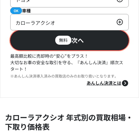
車種
必須
OK
カローラアクシオ
次へ
無料
最高額比較に売却時の“安心”をプラス！
大切なお車の安全な取引を守る、『あんしん決済』順次ス
タート！
※あんしん決済導入済みの買取店のみのお取り扱いとなります。
あんしん決済とは
カローラアクシオ 年式別の買取相場・
下取り価格表