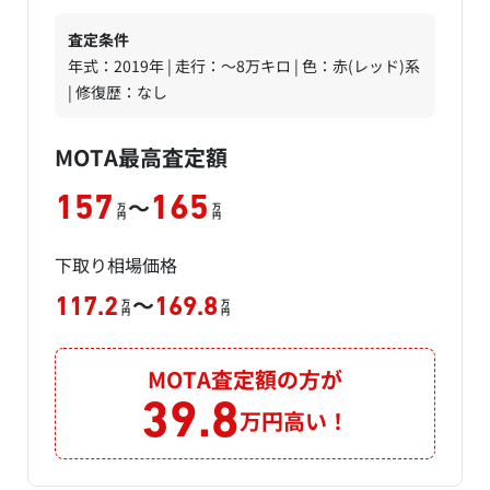
査定条件
年式：2019年 | 走行：～8万キロ | 色：赤(レッド)系
| 修復歴：なし
MOTA最高査定額
～
157
165
万
万
円
円
下取り相場価格
～
117.2
169.8
万
万
円
円
MOTA査定額の方が
39.8
万円高い！