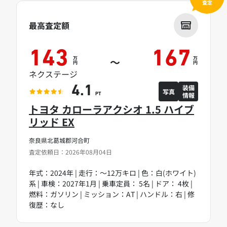
査定
最高査定額
143
167
万
万
～
円
円
ネクステージ
装備
4.1
写真
情報
PT
トヨタ カローラアクシオ 1.5 ハイブ
リッド EX
奈良県北葛城郡河合町
査定依頼日：2026年08月04日
年式：2024年 | 走行：～12万キロ | 色：白(ホワイト)
系 | 車検：2027年1月 | 乗車定員： 5名 | ドア： 4枚 |
燃料：ガソリン | ミッション：AT | ハンドル：右 | 修
復歴：なし