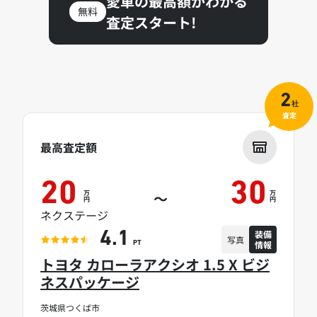
愛車の最高額がわかる
無料
査定スタート!
2
社
査定
最高査定額
20
30
万
万
～
円
円
ネクステージ
装備
4.1
写真
情報
PT
トヨタ カローラアクシオ 1.5 X ビジ
ネスパッケージ
茨城県つくば市