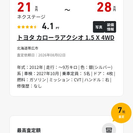
21
28
万
万
～
円
円
ネクステージ
装備
4.1
写真
情報
PT
トヨタ カローラアクシオ 1.5 X 4WD
北海道帯広市
査定依頼日：2026年08月02日
年式：2012年 | 走行：～9万キロ | 色：銀(シルバー)
系 | 車検：2027年10月 | 乗車定員： 5名 | ドア： 4枚 |
燃料：ガソリン | ミッション：CVT | ハンドル：右 |
修復歴：なし
7
社
査定
最高査定額