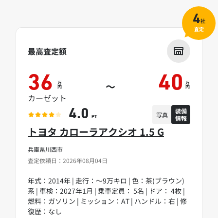
4
社
査定
最高査定額
36
40
万
万
～
円
円
カーゼット
装備
4.0
写真
情報
PT
トヨタ カローラアクシオ 1.5 G
兵庫県川西市
査定依頼日：2026年08月04日
年式：2014年 | 走行：～9万キロ | 色：茶(ブラウン)
系 | 車検：2027年1月 | 乗車定員： 5名 | ドア： 4枚 |
燃料：ガソリン | ミッション：AT | ハンドル：右 | 修
復歴：なし