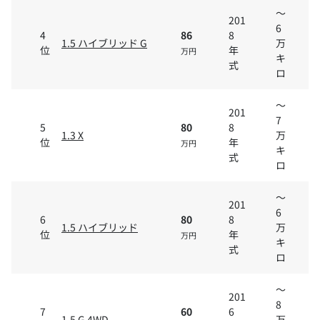
～
201
6
4
86
8
1.5 ハイブリッド G
万
位
年
万円
キ
式
ロ
～
201
7
5
80
8
1.3 X
万
位
年
万円
キ
式
ロ
～
201
6
6
80
8
1.5 ハイブリッド
万
位
年
万円
キ
式
ロ
～
201
8
7
60
6
1.5 G 4WD
万