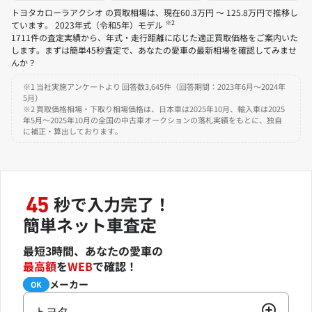
トヨタカローラアクシオ の買取相場は、現在60.3万円 ～ 125.8万円で推移し
※2
ています。 2023年式（令和5年）モデル
1711件の査定実績から、年式・走行距離に応じた適正買取価格をご案内いた
します。まずは簡単45秒査定で、あなたの愛車の最新相場を確認してみませ
んか？
※1 当社実施アンケートより 回答数3,645件（回答期間：2023年6月～2024年
5月）
※2 買取価格相場・下取り相場価格は、日本車は2025年10月、輸入車は2025
年5月～2025年10月の全国の中古車オークションの落札実績をもとに、独自
に補正・算出しております。
秒で入力完了！
45
簡単ネット車査定
最短3時間、あなたの愛車の
最高額
を
WEB
で確認！
メーカー
必須
OK
トヨタ