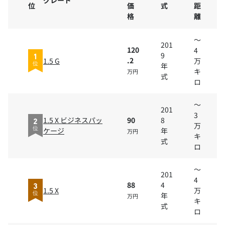
14
39.
位
価
式
距
15.6
49
20万1キ
2
万
万
格
離
ロ～
万円〜
万円
円〜
円
～
201
120
4
9
1
.2
1.5 G
万
年
位
キ
万円
式
ロ
～
201
3
1.5 X ビジネスパッ
90
8
2
万
ケージ
年
位
万円
キ
式
ロ
～
201
4
88
4
3
1.5 X
万
年
位
万円
キ
式
ロ