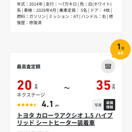
年式：2014年 | 走行：～7万キロ | 色：白(ホワイト)
系 | 車検：2028年4月 | 乗車定員： 5名 | ドア： 4枚 |
燃料：ガソリン | ミッション：AT | ハンドル：右 | 修
復歴：修復済
1
社
査定
最高査定額
20
35
万
万
～
円
円
ネクステージ
装備
4.1
写真
情報
PT
トヨタ カローラアクシオ 1.5 ハイブ
リッド シートヒーター装着車