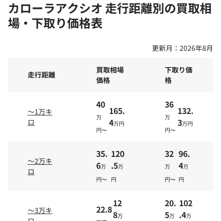
カローラアクシオ 走行距離別の買取相
場・下取り価格表
更新月：
2026年8月
買取相場
下取り価
走行距離
価格
格
40
36
165.
132.
～1万キ
万
万
4
3
ロ
万円
万円
円〜
円〜
35.
120
32
96.
～2万キ
6
.5
4
万
万
万
万
ロ
円〜
円
円〜
円
12
20.
102
22.8
～3万キ
8
5
.4
万
万
万
ロ