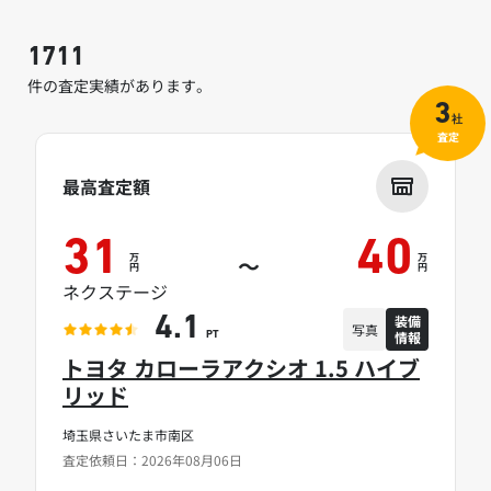
1711
件の査定実績があります。
3
社
査定
最高査定額
31
40
万
万
～
円
円
ネクステージ
装備
4.1
写真
情報
PT
トヨタ カローラアクシオ 1.5 ハイブ
リッド
埼玉県さいたま市南区
査定依頼日：2026年08月06日