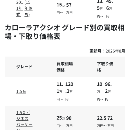
13.
45.
201
(15
15
57
万
5
6
1年
年落
万
万
万円
円〜
式
ち)
円〜
円
カローラアクシオ グレード別の買取相
場・下取り価格表
更新月：
2026年8月
買取相場
下取り価
グレード
価格
格
11.
120
10
96.
1
.2
2
1.5 G
万
万
万
万
円〜
円
円〜
円
1.5 X ビ
25
90
22.5
72
ジネス
万
パッケー
万円
万円〜
万円
円〜