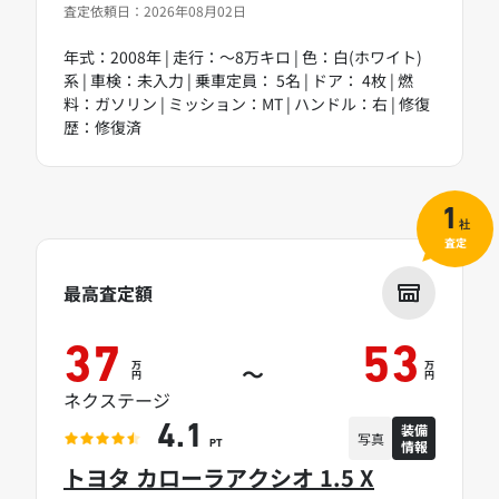
査定依頼日：2026年08月02日
年式：2008年 | 走行：～8万キロ | 色：白(ホワイト)
系 | 車検：未入力 | 乗車定員： 5名 | ドア： 4枚 | 燃
料：ガソリン | ミッション：MT | ハンドル：右 | 修復
歴：修復済
1
社
査定
最高査定額
37
53
万
万
～
円
円
ネクステージ
装備
4.1
写真
情報
PT
トヨタ カローラアクシオ 1.5 X