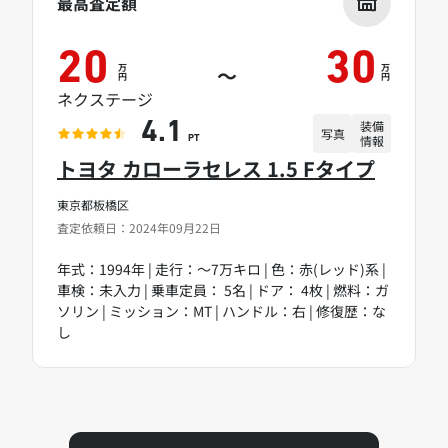
最高査定額
20
30
万
万
～
円
円
ネクステージ
装備
4.1
写真
情報
PT
トヨタ カローラセレス 1.5 Fタイプ
東京都板橋区
査定依頼日：2024年09月22日
年式：1994年 | 走行：～7万キロ | 色：赤(レッド)系 |
車検：未入力 | 乗車定員： 5名 | ドア： 4枚 | 燃料：ガ
ソリン | ミッション：MT | ハンドル：右 | 修復歴：な
し