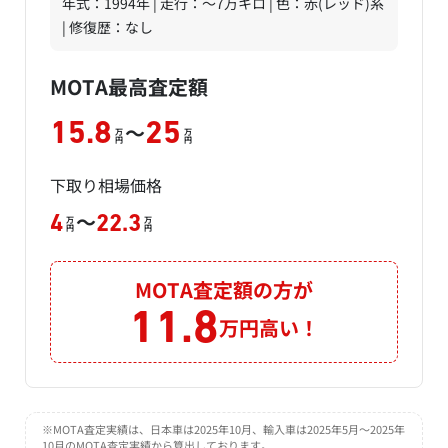
年式：1994年 | 走行：～7万キロ | 色：赤(レッド)系
| 修復歴：なし
MOTA最高査定額
～
15.8
25
万
万
円
円
下取り相場価格
～
4
22.3
万
万
円
円
MOTA査定額の方が
11.8
万円高い！
※MOTA査定実績は、日本車は2025年10月、輸入車は2025年5月～2025年
10月のMOTA査定実績から算出しております。