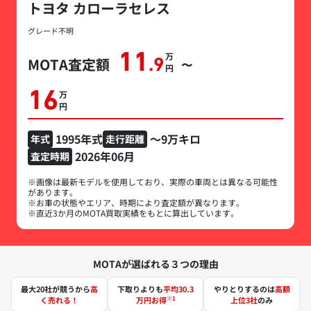
トヨタ カローラセレス
グレード不明
11
万円
MOTA査定額
.9
〜
16
万円
1995年式
～9万キロ
年式
走行距離
2026年06月
査定時期
※画像は最新モデルを使用しており、実際の車両とは異なる可能性
があります。
※お車の状態やエリア、時期により査定額が異なります。
※直近3か月のMOTA買取実績をもとに算出しています。
MOTAが選ばれる３つの理由
最大20社が競うから
高
下取りよりも
平均30.3
やりとりするのは
高額
※1
く売れる！
万円お得
上位3社
のみ