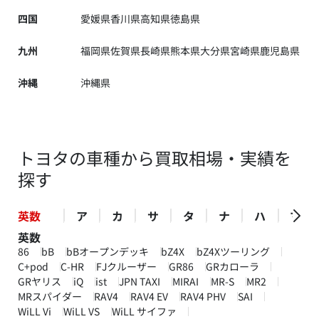
四国
愛媛県
香川県
高知県
徳島県
九州
福岡県
佐賀県
長崎県
熊本県
大分県
宮崎県
鹿児島県
沖縄
沖縄県
トヨタの車種から買取相場・実績を
探す
英数
ア
カ
サ
タ
ナ
ハ
マ
英数
86
bB
bBオープンデッキ
bZ4X
bZ4Xツーリング
C+pod
C-HR
FJクルーザー
GR86
GRカローラ
GRヤリス
iQ
ist
JPN TAXI
MIRAI
MR-S
MR2
MRスパイダー
RAV4
RAV4 EV
RAV4 PHV
SAI
WiLL Vi
WiLL VS
WiLL サイファ