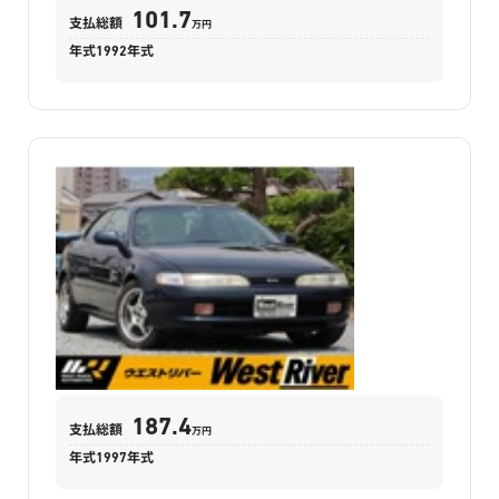
〜 515
254.3
万円
万円
101.7
※2023年式（令和5年）買取相場
支払総額
万円
年式
1992
年式
10
トヨタ
位
ランドクルーザープラド
万円
287.9
車買取価格
UP
MOTA査定実績
一般買取・査定下取り相場
〜 640
352.1
万円
万円
※2023年式（令和5年）買取相場
187.4
支払総額
万円
年式
1997
年式