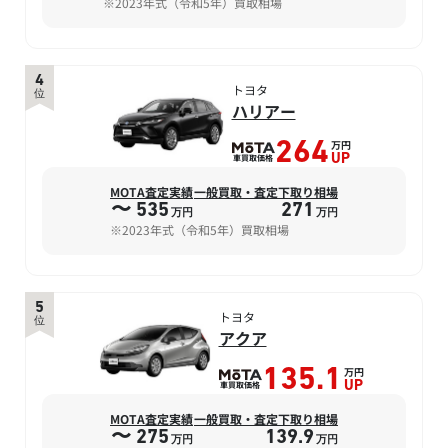
※2023年式（令和5年）買取相場
4
トヨタ
位
ハリアー
万円
264
車買取価格
UP
MOTA査定実績
一般買取・査定下取り相場
〜 535
271
万円
万円
※2023年式（令和5年）買取相場
5
トヨタ
位
アクア
万円
135.1
車買取価格
UP
MOTA査定実績
一般買取・査定下取り相場
〜 275
139.9
万円
万円