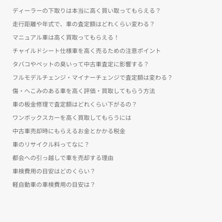
ディーラーの下取りは本当に高く買い取ってもらえる？
走行距離や年式で、車の査定額はどれくらい変わる？
マニュアル車は高く買取ってもらえる！
チャイルドシート仕様車を高く売るための注意ポイント
タバコやペットの臭いって中古車査定に影響する？
フルモデルチェンジ・マイナーチェンジで査定額は変わる？
傷・へこみのある車を高く評価・買取してもらう方法
車の板金修理で査定額はどれくらい下がるの？
ワンボックスカーを高く買取してもらうには
中古車売却時にもらえるお金とかかる税金
車のリサイクル料ってなに？
都会への引っ越しで車を売却する理由
車検費用の目安はどのくらい？
軽自動車の車検費用の目安は？