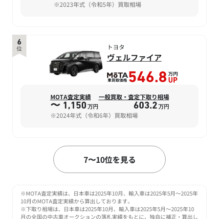
※2023年式（令和5年）買取相場
6
トヨタ
位
ヴェルファイア
万円
546.8
車買取価格
UP
MOTA査定実績
一般買取・査定下取り相場
〜 1,150
603.2
万円
万円
※2024年式（令和6年）買取相場
7
7〜10位を見る
トヨタ
位
ノア
万円
235.9
車買取価格
UP
※MOTA査定実績は、日本車は2025年10月、輸入車は2025年5月～2025年
10月のMOTA査定実績から算出しております。
MOTA査定実績
一般買取・査定下取り相場
※下取り相場は、日本車は2025年10月、輸入車は2025年5月～2025年10
〜 482.9
247
月の全国の中古車オークションの落札実績をもとに、独自に補正・算出し
万円
万円