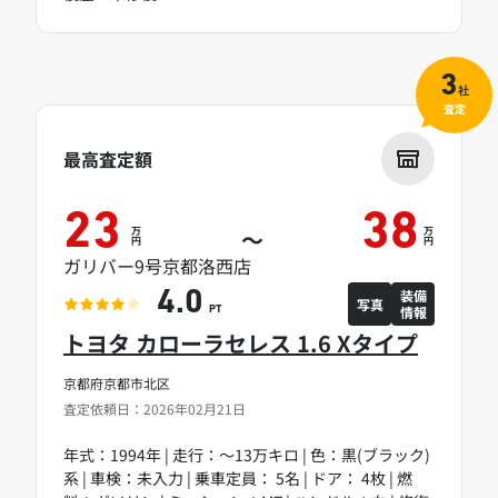
3
社
査定
最高査定額
23
38
万
万
～
円
円
ガリバー9号京都洛西店
装備
4.0
写真
情報
PT
トヨタ カローラセレス 1.6 Xタイプ
京都府京都市北区
査定依頼日：2026年02月21日
年式：1994年 | 走行：～13万キロ | 色：黒(ブラック)
系 | 車検：未入力 | 乗車定員： 5名 | ドア： 4枚 | 燃