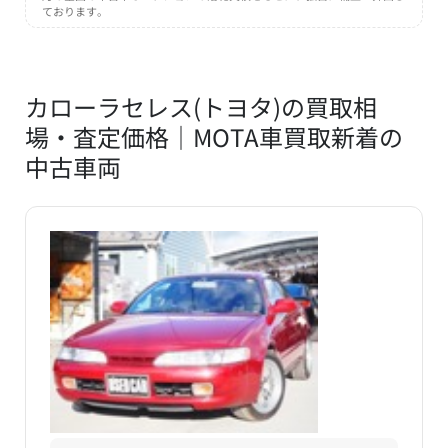
ております。
※2023年式（令和5年）買取相場
8
カローラセレス(トヨタ)の買取相
トヨタ
位
シエンタ
場・査定価格｜MOTA車買取新着の
中古車両
万円
141.2
車買取価格
UP
MOTA査定実績
一般買取・査定下取り相場
〜 331
189.8
万円
万円
※2023年式（令和5年）買取相場
9
トヨタ
位
ハイエースバン
万円
260.7
車買取価格
UP
MOTA査定実績
一般買取・査定下取り相場