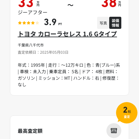
33
38
万
万
～
円
円
ジーアフター
装備
3.9
写真
情報
PT
トヨタ カローラセレス 1.6 Gタイプ
千葉県八千代市
査定依頼日：2025年05月03日
年式：1995年 | 走行：～12万キロ | 色：青(ブルー)系
| 車検：未入力 | 乗車定員： 5名 | ドア： 4枚 | 燃料：
ガソリン | ミッション：MT | ハンドル：右 | 修復歴：
なし
2
社
査定
最高査定額