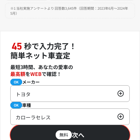
※1 当社実施アンケートより 回答数3,645件（回答期間：2023年6月～2024年
5月）
秒で入力完了！
45
簡単ネット車査定
最短3時間、あなたの愛車の
最高額
を
WEB
で確認！
メーカー
必須
OK
トヨタ
車種
必須
OK
カローラセレス
次へ
無料