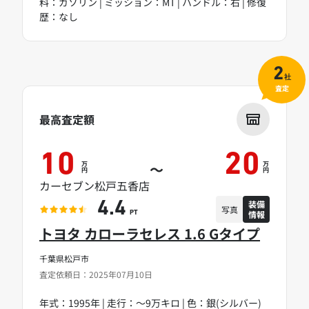
料：ガソリン | ミッション：MT | ハンドル：右 | 修復
歴：なし
2
社
査定
最高査定額
10
20
万
万
～
円
円
カーセブン松戸五香店
装備
4.4
写真
情報
PT
トヨタ カローラセレス 1.6 Gタイプ
千葉県松戸市
査定依頼日：2025年07月10日
年式：1995年 | 走行：～9万キロ | 色：銀(シルバー)