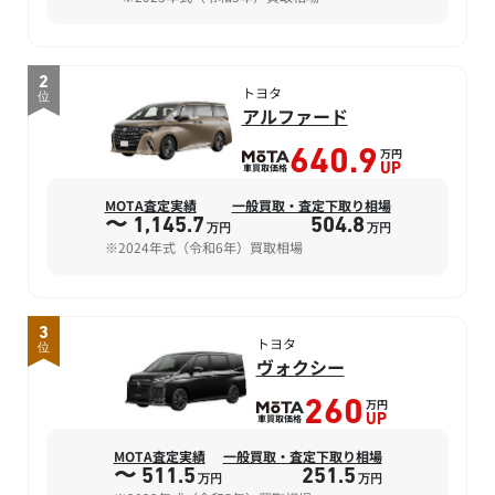
2
トヨタ
位
アルファード
万円
640.9
車買取価格
UP
MOTA査定実績
一般買取・査定下取り相場
〜 1,145.7
504.8
万円
万円
※2024年式（令和6年）買取相場
3
トヨタ
位
ヴォクシー
万円
260
車買取価格
UP
MOTA査定実績
一般買取・査定下取り相場
〜 511.5
251.5
万円
万円