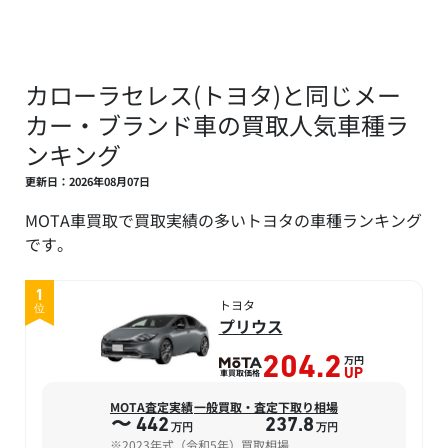
カローラセレス(トヨタ)と同じメー
カー・ブランド車の買取人気車種ラ
ンキング
更新日：2026年08月07日
MOTA車買取で買取実績の多いトヨタの車種ランキング
です。
1
トヨタ
位
プリウス
万円
204.2
車買取価格
UP
MOTA査定実績
一般買取・査定下取り相場
〜 442
237.8
万円
万円
※2023年式（令和5年）買取相場