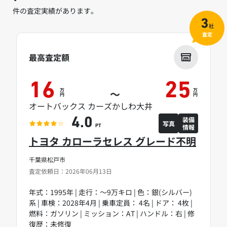
件の査定実績があります。
3
社
査定
最高査定額
16
25
万
万
～
円
円
オートバックス カーズかしわ大井
装備
4.0
写真
情報
PT
トヨタ カローラセレス グレード不明
千葉県松戸市
査定依頼日：2026年06月13日
年式：1995年 | 走行：～9万キロ | 色：銀(シルバー)
系 | 車検：2028年4月 | 乗車定員： 4名 | ドア： 4枚 |
燃料：ガソリン | ミッション：AT | ハンドル：右 | 修
復歴：未修復