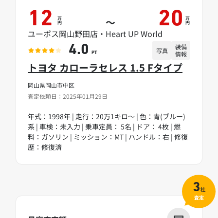
12
20
万
万
～
円
円
ユーポス岡山野田店・Heart UP World
装備
4.0
写真
情報
PT
トヨタ カローラセレス 1.5 Fタイプ
岡山県岡山市中区
査定依頼日：2025年01月29日
年式：1998年 | 走行：20万1キロ～ | 色：青(ブルー)
系 | 車検：未入力 | 乗車定員： 5名 | ドア： 4枚 | 燃
料：ガソリン | ミッション：MT | ハンドル：右 | 修復
歴：修復済
3
社
査定