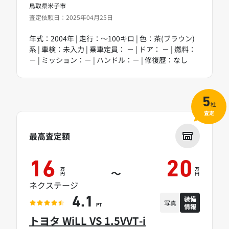
鳥取県米子市
査定依頼日：2025年04月25日
年式：2004年 | 走行：～100キロ | 色：茶(ブラウン)
系 | 車検：未入力 | 乗車定員： － | ドア： － | 燃料：
－ | ミッション：－ | ハンドル：－ | 修復歴：なし
5
社
査定
最高査定額
16
20
万
万
～
円
円
ネクステージ
装備
4.1
写真
情報
PT
トヨタ WiLL VS 1.5VVT-i