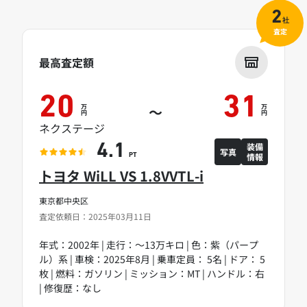
2
社
査定
最高査定額
20
31
万
万
～
円
円
ネクステージ
装備
4.1
写真
情報
PT
トヨタ WiLL VS 1.8VVTL-i
東京都中央区
査定依頼日：2025年03月11日
年式：2002年 | 走行：～13万キロ | 色：紫（パープ
ル）系 | 車検：2025年8月 | 乗車定員： 5名 | ドア： 5
枚 | 燃料：ガソリン | ミッション：MT | ハンドル：右
| 修復歴：なし