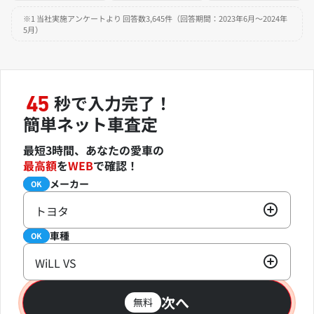
※1 当社実施アンケートより 回答数3,645件（回答期間：2023年6月～2024年
5月）
秒で入力完了！
45
簡単ネット車査定
最短3時間、あなたの愛車の
最高額
を
WEB
で確認！
メーカー
必須
OK
トヨタ
車種
必須
OK
WiLL VS
次へ
無料