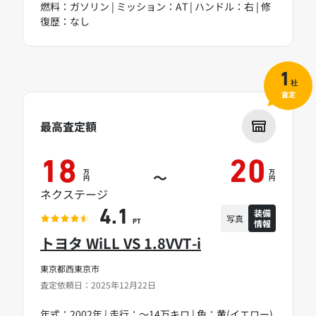
燃料：ガソリン | ミッション：AT | ハンドル：右 | 修
復歴：なし
1
社
査定
最高査定額
18
20
万
万
～
円
円
ネクステージ
装備
4.1
写真
情報
PT
トヨタ WiLL VS 1.8VVT-i
東京都西東京市
査定依頼日：2025年12月22日
年式：2002年 | 走行：～14万キロ | 色：黄(イエロー)