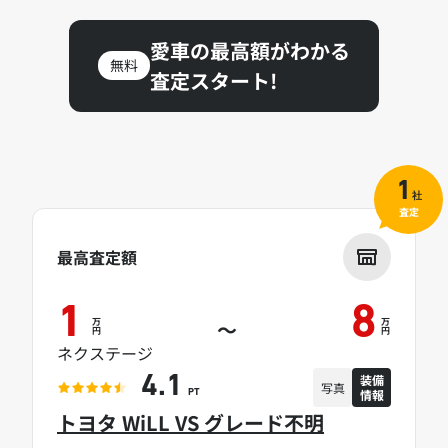
愛車の最高額がわかる
無料
査定スタート!
1
社
査定
最高査定額
1
8
万
万
～
円
円
ネクステージ
装備
4.1
写真
情報
PT
トヨタ WiLL VS グレード不明