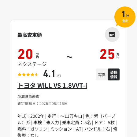
1
社
査定
最高査定額
20
25
万
万
～
円
円
ネクステージ
装備
4.1
写真
情報
PT
トヨタ WiLL VS 1.8VVT-i
茨城県高萩市
査定依頼日：2026年06月16日
年式：2002年 | 走行：～11万キロ | 色：紫（パープ
ル）系 | 車検：未入力 | 乗車定員： 5名 | ドア： 5枚 |
燃料：ガソリン | ミッション：AT | ハンドル：右 | 修
復歴：なし