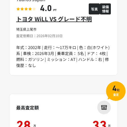
装備
4.0
写真
情報
PT
トヨタ WiLL VS グレード不明
埼玉県上尾市
査定依頼日：2026年02月10日
年式：2002年 | 走行：～17万キロ | 色：白(ホワイト)
系 | 車検：2026年3月 | 乗車定員： 5名 | ドア： 4枚 |
燃料：ガソリン | ミッション：AT | ハンドル：右 | 修
復歴：なし
4
社
査定
最高査定額
28
33
万
万