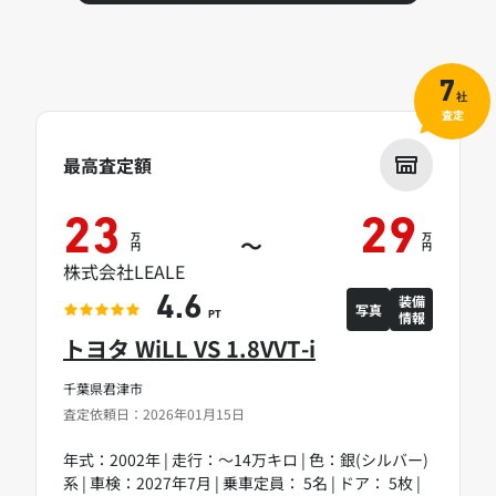
7
社
査定
最高査定額
23
29
万
万
～
円
円
株式会社LEALE
装備
4.6
写真
情報
PT
トヨタ WiLL VS 1.8VVT-i
千葉県君津市
査定依頼日：2026年01月15日
年式：2002年 | 走行：～14万キロ | 色：銀(シルバー)
系 | 車検：2027年7月 | 乗車定員： 5名 | ドア： 5枚 |