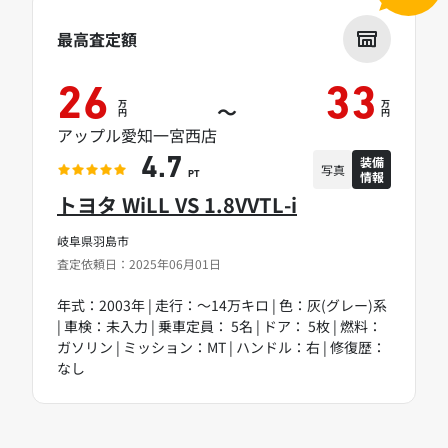
最高査定額
26
33
万
万
～
円
円
アップル愛知一宮西店
装備
4.7
写真
情報
PT
トヨタ WiLL VS 1.8VVTL-i
岐阜県羽島市
査定依頼日：2025年06月01日
年式：2003年 | 走行：～14万キロ | 色：灰(グレー)系
| 車検：未入力 | 乗車定員： 5名 | ドア： 5枚 | 燃料：
ガソリン | ミッション：MT | ハンドル：右 | 修復歴：
なし