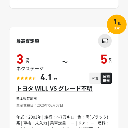
1
社
査定
最高査定額
3
5
万
万
～
円
円
ネクステージ
装備
4.1
写真
情報
PT
トヨタ WiLL VS グレード不明
熊本県荒尾市
査定依頼日：2026年06月07日
年式：2003年 | 走行：～7万キロ | 色：黒(ブラック)
系 | 車検：未入力 | 乗車定員： － | ドア： － | 燃料：