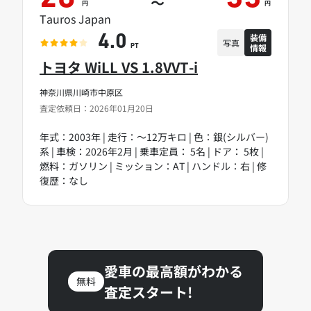
～
円
円
Tauros Japan
装備
4.0
写真
情報
PT
トヨタ WiLL VS 1.8VVT-i
神奈川県川崎市中原区
査定依頼日：2026年01月20日
年式：2003年 | 走行：～12万キロ | 色：銀(シルバー)
系 | 車検：2026年2月 | 乗車定員： 5名 | ドア： 5枚 |
燃料：ガソリン | ミッション：AT | ハンドル：右 | 修
復歴：なし
愛車の最高額がわかる
無料
査定スタート!