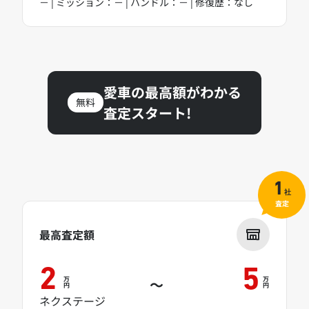
－ | ミッション：－ | ハンドル：－ | 修復歴：なし
愛車の最高額がわかる
無料
査定スタート!
1
社
査定
最高査定額
2
5
万
万
～
円
円
ネクステージ