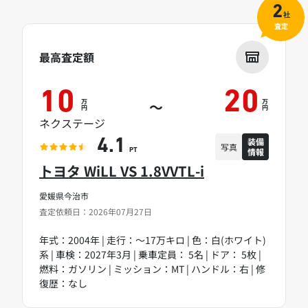
2
社
査定
最高査定額
10
20
万
万
～
円
円
ネクステージ
装備
4.1
写真
情報
PT
トヨタ WiLL VS 1.8VVTL-i
愛媛県今治市
査定依頼日：2026年07月27日
年式：2004年 | 走行：～17万キロ | 色：白(ホワイト)
系 | 車検：2027年3月 | 乗車定員： 5名 | ドア： 5枚 |
燃料：ガソリン | ミッション：MT | ハンドル：右 | 修
復歴：なし