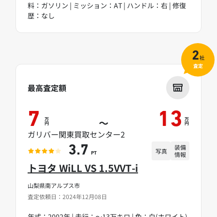
料：ガソリン | ミッション：AT | ハンドル：右 | 修復
歴：なし
2
社
査定
最高査定額
7
13
万
万
～
円
円
ガリバー関東買取センター2
装備
3.7
写真
情報
PT
トヨタ WiLL VS 1.5VVT-i
山梨県南アルプス市
査定依頼日：2024年12月08日
年式：2002年 | 走行：～13万キロ | 色：白(ホワイト)