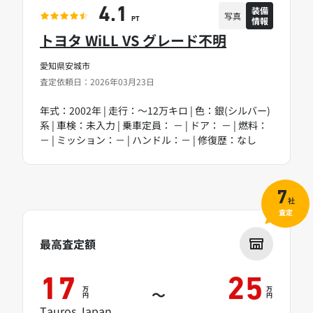
装備
4.1
写真
情報
PT
トヨタ WiLL VS グレード不明
愛知県安城市
査定依頼日：2026年03月23日
年式：2002年 | 走行：～12万キロ | 色：銀(シルバー)
系 | 車検：未入力 | 乗車定員： － | ドア： － | 燃料：
－ | ミッション：－ | ハンドル：－ | 修復歴：なし
7
社
査定
最高査定額
17
25
万
万
～
円
円
Tauros Japan