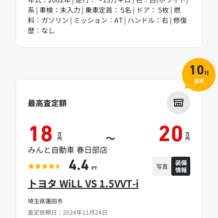
系 | 車検：未入力 | 乗車定員： 5名 | ドア： 5枚 | 燃
料：ガソリン | ミッション：AT | ハンドル：右 | 修復
歴：なし
10
社
査定
最高査定額
18
20
万
万
～
円
円
みんと自動車 春日部店
装備
4.4
写真
情報
PT
トヨタ WiLL VS 1.5VVT-i
埼玉県蓮田市
査定依頼日：2024年11月24日