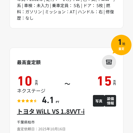
系 | 車検：未入力 | 乗車定員： 5名 | ドア： 5枚 | 燃
料：ガソリン | ミッション：AT | ハンドル：右 | 修復
歴：なし
1
社
査定
最高査定額
10
15
万
万
～
円
円
ネクステージ
装備
4.1
写真
情報
PT
トヨタ WiLL VS 1.8VVT-i
千葉県柏市
査定依頼日：2025年10月16日