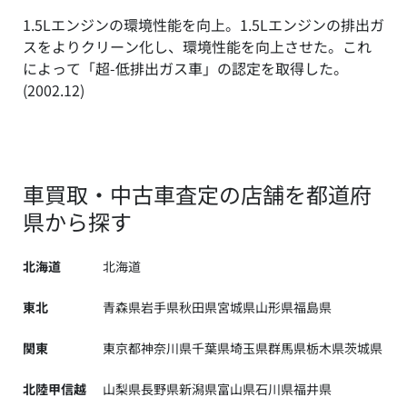
1.5Lエンジンの環境性能を向上。1.5Lエンジンの排出ガ
スをよりクリーン化し、環境性能を向上させた。これ
によって「超-低排出ガス車」の認定を取得した。
(2002.12)
車買取・中古車査定の店舗を都道府
県から探す
北海道
北海道
東北
青森県
岩手県
秋田県
宮城県
山形県
福島県
関東
東京都
神奈川県
千葉県
埼玉県
群馬県
栃木県
茨城県
北陸甲信越
山梨県
長野県
新潟県
富山県
石川県
福井県