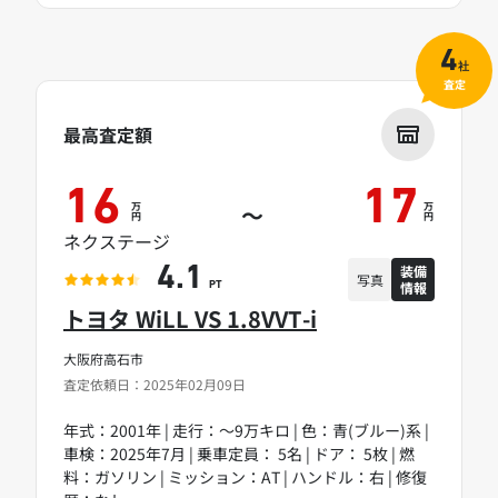
4
社
査定
最高査定額
16
17
万
万
～
円
円
ネクステージ
装備
4.1
写真
情報
PT
トヨタ WiLL VS 1.8VVT-i
大阪府高石市
査定依頼日：2025年02月09日
年式：2001年 | 走行：～9万キロ | 色：青(ブルー)系 |
車検：2025年7月 | 乗車定員： 5名 | ドア： 5枚 | 燃
料：ガソリン | ミッション：AT | ハンドル：右 | 修復