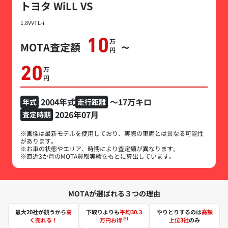
トヨタ WiLL VS
1.8VVTL-i
10
万円
MOTA査定額
〜
20
万円
2004年式
～17万キロ
年式
走行距離
2026年07月
査定時期
※画像は最新モデルを使用しており、実際の車両とは異なる可能性
があります。
※お車の状態やエリア、時期により査定額が異なります。
※直近3か月のMOTA買取実績をもとに算出しています。
MOTAが選ばれる３つの理由
最大20社が競うから
高
下取りよりも
平均30.3
やりとりするのは
高額
※1
く売れる！
万円お得
上位3社
のみ