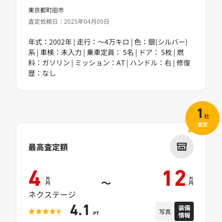
東京都町田市
査定依頼日：2025年04月09日
年式：2002年 | 走行：～4万キロ | 色：銀(シルバー)
系 | 車検：未入力 | 乗車定員： 5名 | ドア： 5枚 | 燃
料：ガソリン | ミッション：AT | ハンドル：右 | 修復
歴：なし
1
社
査定
最高査定額
4
12
万
万
～
円
円
ネクステージ
装備
4.1
写真
情報
PT