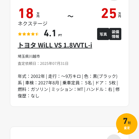
18
25
万
万
～
円
円
ネクステージ
装備
4.1
写真
情報
PT
トヨタ WiLL VS 1.8VVTL-i
埼玉県川越市
査定依頼日：2025年07月31日
年式：2002年 | 走行：～9万キロ | 色：黒(ブラック)
系 | 車検：2027年8月 | 乗車定員： 5名 | ドア： 5枚 |
燃料：ガソリン | ミッション：MT | ハンドル：右 | 修
復歴：なし
7
社
査定