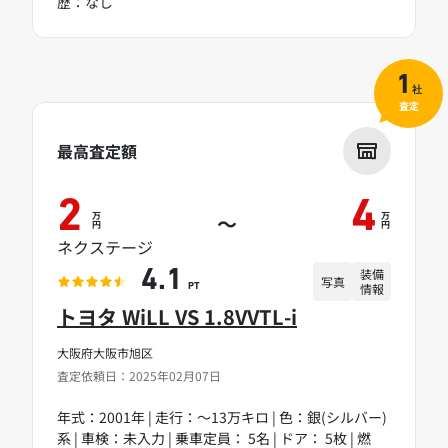
歴：なし
1
社
査定
最高査定額
2
4
万
万
～
円
円
ネクステージ
装備
4.1
写真
情報
PT
トヨタ WiLL VS 1.8VVTL-i
大阪府大阪市旭区
査定依頼日：2025年02月07日
年式：2001年 | 走行：～13万キロ | 色：銀(シルバー)
系 | 車検：未入力 | 乗車定員： 5名 | ドア： 5枚 | 燃