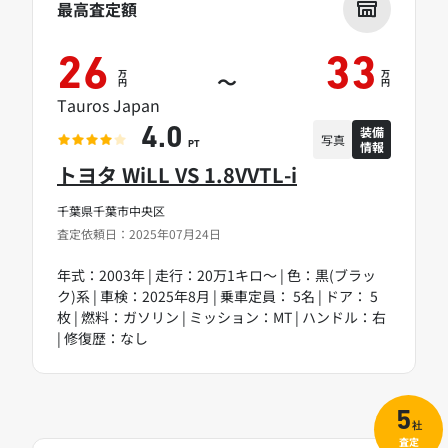
最高査定額
26
33
万
万
～
円
円
Tauros Japan
装備
4.0
写真
情報
PT
トヨタ WiLL VS 1.8VVTL-i
千葉県千葉市中央区
査定依頼日：2025年07月24日
年式：2003年 | 走行：20万1キロ～ | 色：黒(ブラッ
ク)系 | 車検：2025年8月 | 乗車定員： 5名 | ドア： 5
枚 | 燃料：ガソリン | ミッション：MT | ハンドル：右
| 修復歴：なし
5
社
査定