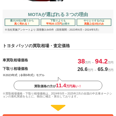
MOTAが選ばれる３つの理由
最大20社が競うから
下取りよりも
やりとりするのは
高く売れる！
平均30.3万円
お得
※
高額上位3社のみ
※当社実施アンケートより 回答数3,645件（回答期間：2023年6月～2024年5月）
トヨタ パッソの買取相場・査定価格
38
94.2
車買取相場価格
万円
～
万円
26.6
65.9
下取り相場価格
万円
～
万円
※2023年式（令和5年式）モデル
11.4
買取価格の方が
万円高い！
※買取相場価格・下取り相場価格は、2024年9月～2025年2月の全国の中古車オークシ
ョンの落札実績をもとに、独自に補正・算出しております。