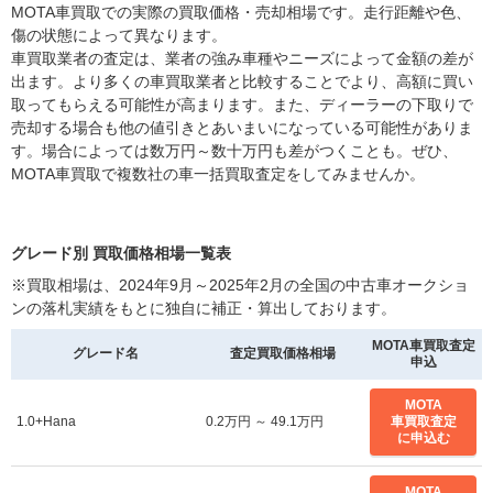
MOTA車買取での実際の買取価格・売却相場です。走行距離や色、
傷の状態によって異なります。
車買取業者の査定は、業者の強み車種やニーズによって金額の差が
出ます。より多くの車買取業者と比較することでより、高額に買い
取ってもらえる可能性が高まります。また、ディーラーの下取りで
売却する場合も他の値引きとあいまいになっている可能性がありま
す。場合によっては数万円～数十万円も差がつくことも。ぜひ、
MOTA車買取で複数社の車一括買取査定をしてみませんか。
グレード別 買取価格相場一覧表
※買取相場は、2024年9月～2025年2月の全国の中古車オークショ
ンの落札実績をもとに独自に補正・算出しております。
MOTA車買取査定
グレード名
査定買取価格相場
申込
MOTA
1.0+Hana
0.2万円 ～ 49.1万円
車買取査定
に申込む
MOTA