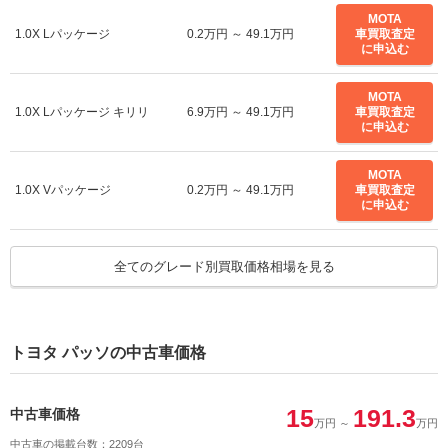
MOTA
1.0X Lパッケージ
0.2万円 ～ 49.1万円
車買取査定
に申込む
MOTA
1.0X Lパッケージ キリリ
6.9万円 ～ 49.1万円
車買取査定
に申込む
MOTA
1.0X Vパッケージ
0.2万円 ～ 49.1万円
車買取査定
に申込む
MOTA
全てのグレード別買取価格相場を見る
1.0X Yururi
0.2万円 ～ 20.7万円
車買取査定
に申込む
MOTA
1.3+Hana
0.2万円 ～ 49.1万円
車買取査定
トヨタ パッソの中古車価格
に申込む
MOTA
15
191.3
中古車価格
1.3G
0.2万円 ～ 49.1万円
万円
～
車買取査定
万円
に申込む
中古車の掲載台数：2209台