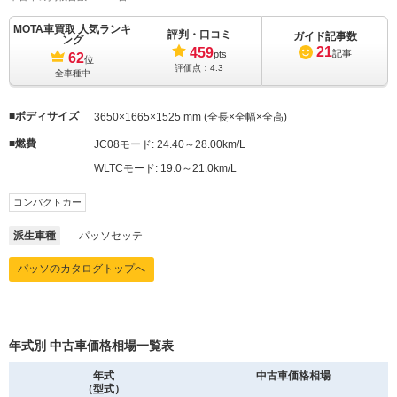
MOTA車買取 人気ランキ
評判・口コミ
MOTA
ガイド記事数
ング
G
0.1万円 ～ 16.4万円
車買取査定
21
459
記事
pts
62
位
に申込む
評価点：
4.3
全車種中
MOTA
ボディサイズ
G Fパッケージ
3650×1665×1525 mm (全長×全幅×全高)
0.1万円 ～ 16.4万円
車買取査定
に申込む
燃費
JC08モード:
24.40～28.00km/L
WLTCモード:
19.0～21.0km/L
MOTA
G プチトマコレクション
0.1万円 ～ 16.4万円
車買取査定
に申込む
コンパクトカー
派生車種
パッソセッテ
MOTA
Racy
0.1万円 ～ 16.4万円
車買取査定
パッソのカタログトップへ
に申込む
MOTA
X
0.1万円 ～ 106.2万円
車買取査定
に申込む
年式別 中古車価格相場一覧表
年式
中古車価格相場
MOTA
（型式）
X Fパッケージ
0.1万円 ～ 16.4万円
車買取査定