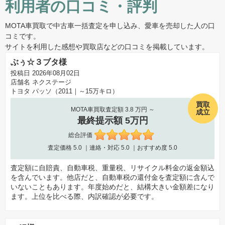
利用者の口コミ・評判
MOTA車買取で中古車一括査定を申し込み、愛車を売却した人の口
コミです。
サイトを利用した感想や買取店などの口コミを掲載しています。
ぶぅ☆３ブタ様
投稿日 2026年08月02日
店舗名
ネクステージ
トヨタ パッソ（2011｜～15万キロ）
買取
MOTA車買取査定額 3.8 万円 ～
成立
最終提示額 5万円
総合評価
査定価格
5.0
｜連絡・対応
5.0
｜おすすめ度
5.0
査定額に自賠責、自動車税、重量税、リサイクル料金の返金額込
を含んでいます。他店だと、自動車税の還付金を査定額に含んで
いないこともあります。年度始めだと、結構大きい金額差になり
ます。上位を比べる際、内訳確認が必要です。