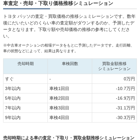
（平成24年）
16万円 ～ 87.8万円
車査定・売却・下取り価格推移シミュレーション
（14年落ち）
MOTA
モーダ S
6.9万円 ～ 94.1万円
車買取査定
2011年
トヨタ パッソの査定・買取価格の推移シュミレーションです。数年
に申込む
（平成23年）
9.9万円 ～ 49万円
後にだいたいどのくらい車の査定額がダウンするのか、予測したデ
（15年落ち）
ータとなります。下取り額や売却価格の推移の参考にしてくださ
MOTA
2010年
い。
モーダ チャーム
27.3万円 ～ 106.2万円
車買取査定
（平成22年）
11万円 ～ 54.4万円
に申込む
（16年落ち）
※中古車オークションの相場データをもとに予測したデータです。走行距離、
車の状態などによって、結果は異なります。
パッソ 2004年式モデル
(DBA-KGC10,DBA-KGC15,DBA-QNC10)
売却時期
車検回数
買取金額推移
シミュレーション
2010年式
（平成22年）
11万円 ～ 54.4万円
すぐ
-
0万円
（16年落ち）
3年以内
車検1回目
-10.7万円
2009年
（平成21年）
7.9万円 ～ 99万円
5年以内
車検2回目
-16.9万円
（17年落ち）
7年以内
車検3回目
-31.1万円
2008年
（平成20年）
13.8万円 ～ 79.8万円
9年以内
車検4回目
-30.3万円
（18年落ち）
2007年
（平成19年）
17万円 ～ 66.5万円
売却時期による車の査定・下取り・買取金額推移シミュレーション
（19年落ち）