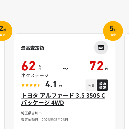
2
5
社
社
査定
査定
最高査定額
62
72
万
万
～
円
円
ネクステージ
装備
4.1
写真
情報
PT
トヨタ アルファード 3.5 350S C
パッケージ 4WD
埼玉県吉川市
査定依頼日：2026年05月26日