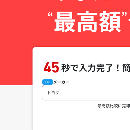
最高額
“
”
45
秒で入力完了！
メーカー
必須
OK
トヨタ
最高額比較に売却