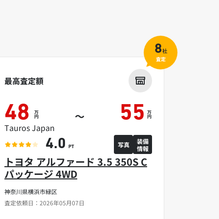
8
社
査定
最高査定額
48
55
万
万
～
円
円
Tauros Japan
装備
4.0
写真
情報
PT
トヨタ アルファード 3.5 350S C
パッケージ 4WD
神奈川県横浜市緑区
査定依頼日：2026年05月07日