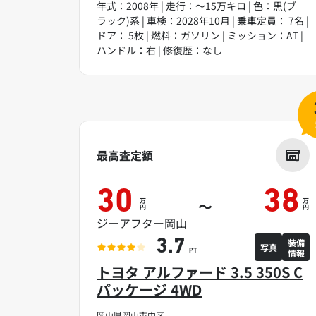
年式：2008年 | 走行：～15万キロ | 色：黒(ブ
ラック)系 | 車検：2028年10月 | 乗車定員： 7名 |
ドア： 5枚 | 燃料：ガソリン | ミッション：AT |
ハンドル：右 | 修復歴：なし
最高査定額
30
38
万
万
～
円
円
ジーアフター岡山
装備
3.7
写真
情報
PT
トヨタ アルファード 3.5 350S C
パッケージ 4WD
岡山県岡山市中区