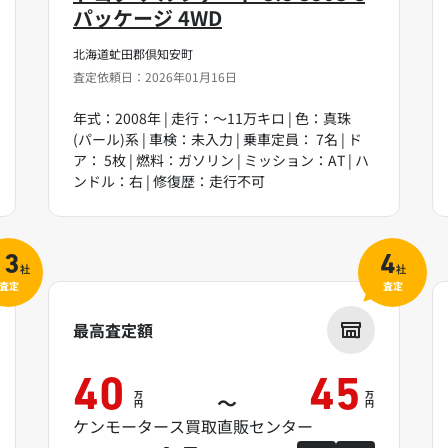
パッケージ 4WD
北海道虻田郡倶知安町
査定依頼日：2026年01月16日
年式：2008年 | 走行：～11万キロ | 色：真珠
(パール)系 | 車検：未入力 | 乗車定員： 7名 | ド
ア： 5枚 | 燃料：ガソリン | ミッション：AT | ハ
ンドル：右 | 修復歴：走行不可
13
4
社
社
査定
査定
最高査定額
40
45
万
万
～
円
円
ケンモータース買取直販センター