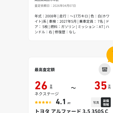
査定依頼日：2026年04月07日
年式：2008年 | 走行：～17万キロ | 色：白(ホワ
イト)系 | 車検：2027年5月 | 乗車定員： 7名 | ド
ア： 5枚 | 燃料：ガソリン | ミッション：AT | ハ
ンドル：右 | 修復歴：なし
最高査定額
26
35
万
万
～
円
円
ネクステージ
装備
4.1
写真
情報
PT
トヨタ アルファード 3.5 350S C