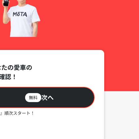
なたの愛車の
確認！
次へ
無料
』順次スタート！