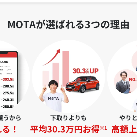
MOTAが選ばれる3つの理由
競うから
下取りよりも
やり
れる！
平均30.3万円お得
高額上
※1