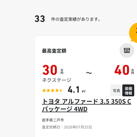
33
件の査定実績があります。
最高査定額
30
40
万
万
～
円
円
ネクステージ
装備
4.1
写真
情報
PT
トヨタ アルファード 3.5 350S C
パッケージ 4WD
岩手県二戸市
査定依頼日：2026年07月25日