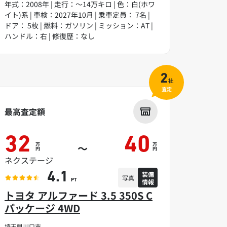
年式：2008年 | 走行：～14万キロ | 色：白(ホワ
イト)系 | 車検：2027年10月 | 乗車定員： 7名 |
ドア： 5枚 | 燃料：ガソリン | ミッション：AT |
ハンドル：右 | 修復歴：なし
2
社
査定
最高査定額
32
40
万
万
～
円
円
ネクステージ
装備
4.1
写真
情報
PT
トヨタ アルファード 3.5 350S C
パッケージ 4WD
埼玉県川口市