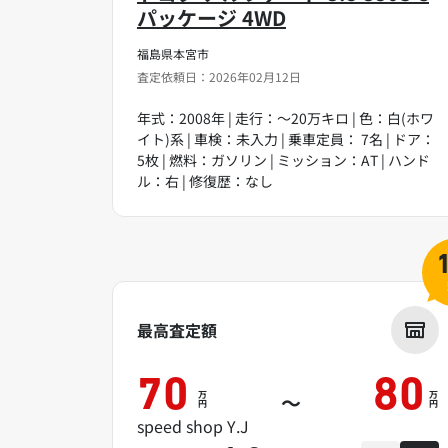
パッケージ 4WD
福島県本宮市
査定依頼日：2026年02月12日
年式：2008年 | 走行：～20万キロ | 色：白(ホワ
イト)系 | 車検：未入力 | 乗車定員： 7名 | ドア：
5枚 | 燃料：ガソリン | ミッション：AT | ハンド
ル：右 | 修復歴：なし
最高査定額
70
80
万
万
～
円
円
speed shop Y.J