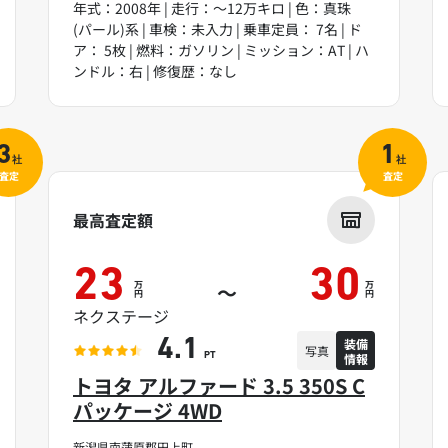
年式：2008年 | 走行：～12万キロ | 色：真珠
(パール)系 | 車検：未入力 | 乗車定員： 7名 | ド
ア： 5枚 | 燃料：ガソリン | ミッション：AT | ハ
ンドル：右 | 修復歴：なし
3
1
社
社
査定
査定
最高査定額
23
30
万
万
～
円
円
ネクステージ
装備
4.1
写真
情報
PT
トヨタ アルファード 3.5 350S C
パッケージ 4WD
新潟県南蒲原郡田上町