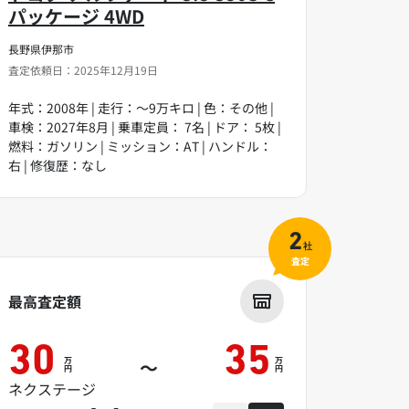
パッケージ 4WD
長野県伊那市
査定依頼日：2025年12月19日
年式：2008年 | 走行：～9万キロ | 色：その他 |
車検：2027年8月 | 乗車定員： 7名 | ドア： 5枚 |
燃料：ガソリン | ミッション：AT | ハンドル：
右 | 修復歴：なし
2
社
査定
最高査定額
30
35
万
万
～
円
円
ネクステージ