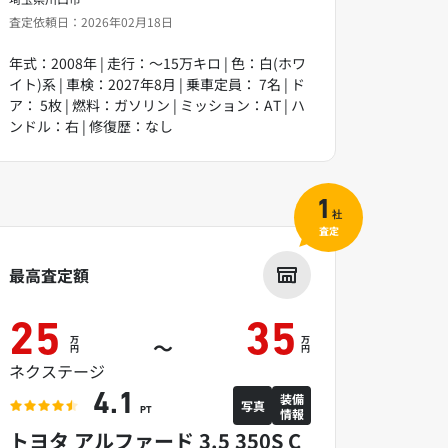
査定依頼日：2026年02月18日
年式：2008年 | 走行：～15万キロ | 色：白(ホワ
イト)系 | 車検：2027年8月 | 乗車定員： 7名 | ド
ア： 5枚 | 燃料：ガソリン | ミッション：AT | ハ
ンドル：右 | 修復歴：なし
1
社
査定
最高査定額
25
35
万
万
～
円
円
ネクステージ
装備
4.1
写真
情報
PT
トヨタ アルファード 3.5 350S C