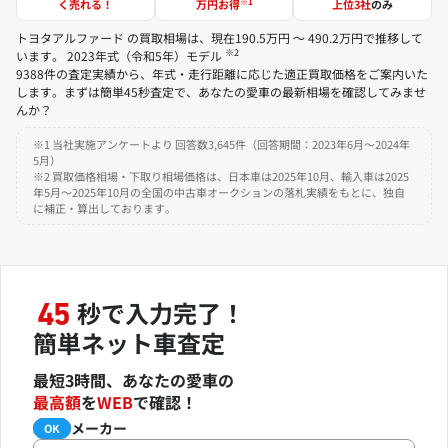
※1
く売れる！
万円お得
上位3社
のみ
トヨタアルファード の買取相場は、現在190.5万円 ～ 490.2万円で推移して
※2
います。 2023年式（令和5年）モデル
9388件の査定実績から、年式・走行距離に応じた適正買取価格をご案内いた
します。まずは簡単45秒査定で、あなたの愛車の最新相場を確認してみませ
んか？
※1 当社実施アンケートより 回答数3,645件（回答期間：2023年6月～2024年
5月）
※2 買取価格相場・下取り相場価格は、日本車は2025年10月、輸入車は2025
年5月～2025年10月の全国の中古車オークションの落札実績をもとに、独自
に補正・算出しております。
秒で入力完了！
45
簡単ネット車査定
最短3時間、あなたの愛車の
最高額
を
WEB
で確認！
メーカー
必須
OK