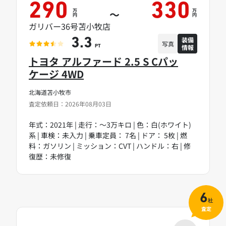
290
330
万
万
～
円
円
ガリバー36号苫小牧店
装備
3.3
写真
情報
PT
トヨタ アルファード 2.5 S Cパッ
ケージ 4WD
北海道苫小牧市
査定依頼日：2026年08月03日
年式：2021年 | 走行：～3万キロ | 色：白(ホワイト)
系 | 車検：未入力 | 乗車定員： 7名 | ドア： 5枚 | 燃
料：ガソリン | ミッション：CVT | ハンドル：右 | 修
復歴：未修復
6
社
査定