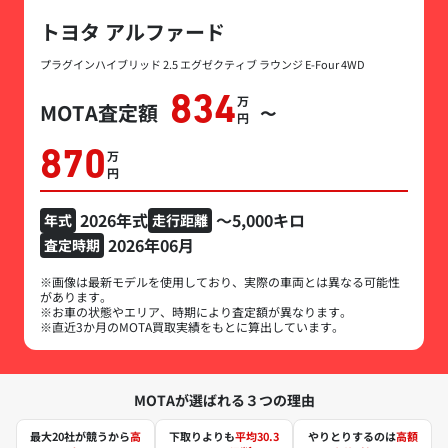
トヨタ アルファード
プラグインハイブリッド 2.5 エグゼクティブ ラウンジ E-Four 4WD
834
万円
MOTA査定額
〜
870
万円
2026年式
～5,000キロ
年式
走行距離
2026年06月
査定時期
※画像は最新モデルを使用しており、実際の車両とは異なる可能性
があります。
※お車の状態やエリア、時期により査定額が異なります。
※直近3か月のMOTA買取実績をもとに算出しています。
MOTAが選ばれる３つの理由
最大20社が競うから
高
下取りよりも
平均30.3
やりとりするのは
高額