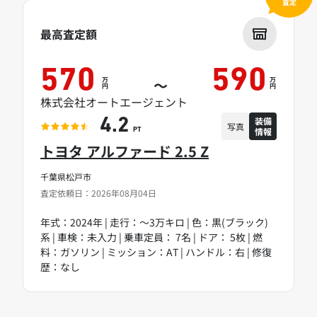
査定
最高査定額
570
590
万
万
～
円
円
株式会社オートエージェント
装備
4.2
写真
情報
PT
トヨタ アルファード 2.5 Z
千葉県松戸市
査定依頼日：2026年08月04日
年式：2024年 | 走行：～3万キロ | 色：黒(ブラック)
系 | 車検：未入力 | 乗車定員： 7名 | ドア： 5枚 | 燃
料：ガソリン | ミッション：AT | ハンドル：右 | 修復
歴：なし