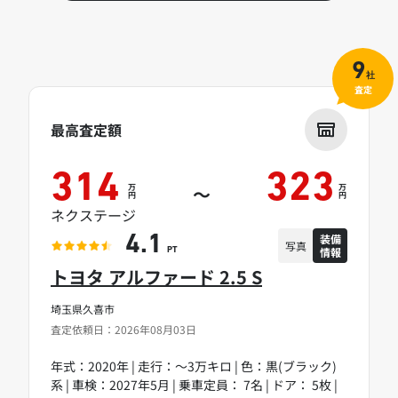
9
社
査定
最高査定額
314
323
万
万
～
円
円
ネクステージ
装備
4.1
写真
情報
PT
トヨタ アルファード 2.5 S
埼玉県久喜市
査定依頼日：2026年08月03日
年式：2020年 | 走行：～3万キロ | 色：黒(ブラック)
系 | 車検：2027年5月 | 乗車定員： 7名 | ドア： 5枚 |