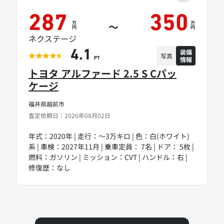
287
350
万
万
～
円
円
ネクステージ
装備
4.1
写真
情報
PT
トヨタ アルファード 2.5 S Cパッ
ケージ
福井県越前市
査定依頼日：2026年08月02日
年式：2020年 | 走行：～3万キロ | 色：白(ホワイト)
系 | 車検：2027年11月 | 乗車定員： 7名 | ドア： 5枚 |
燃料：ガソリン | ミッション：CVT | ハンドル：右 |
修復歴：なし