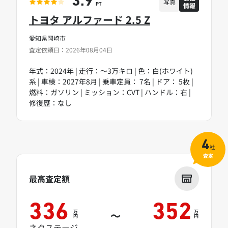
3.9
写真
情報
PT
トヨタ アルファード 2.5 Z
愛知県岡崎市
査定依頼日：2026年08月04日
年式：2024年 | 走行：～3万キロ | 色：白(ホワイト)
系 | 車検：2027年8月 | 乗車定員： 7名 | ドア： 5枚 |
燃料：ガソリン | ミッション：CVT | ハンドル：右 |
修復歴：なし
4
社
査定
最高査定額
336
352
万
万
～
円
円
ネクステージ