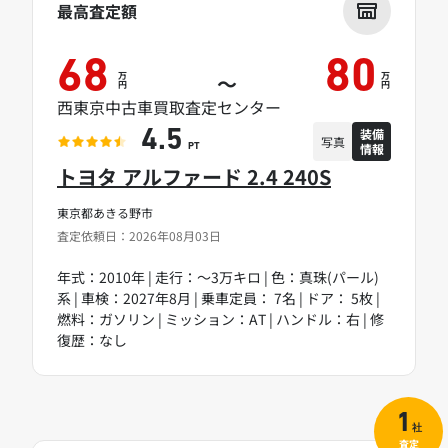
最高査定額
68
80
万
万
～
円
円
西東京中古車買取査定センター
装備
4.5
写真
情報
PT
トヨタ アルファード 2.4 240S
東京都あきる野市
査定依頼日：2026年08月03日
年式：2010年 | 走行：～3万キロ | 色：真珠(パール)
系 | 車検：2027年8月 | 乗車定員： 7名 | ドア： 5枚 |
燃料：ガソリン | ミッション：AT | ハンドル：右 | 修
復歴：なし
1
社
査定