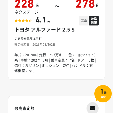
228
278
万
万
～
円
円
ネクステージ
装備
4.1
写真
情報
PT
トヨタ アルファード 2.5 S
広島県安芸郡海田町
査定依頼日：2026年08月02日
年式：2019年 | 走行：～3万キロ | 色：白(ホワイト)
系 | 車検：2027年8月 | 乗車定員： 7名 | ドア： 5枚 |
燃料：ガソリン | ミッション：CVT | ハンドル：右 |
修復歴：なし
1
社
査定
最高査定額