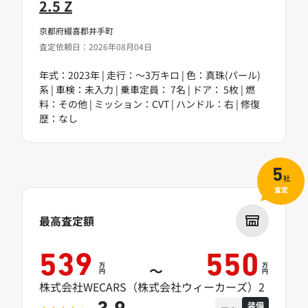
2.5 Z
京都府綴喜郡井手町
査定依頼日：2026年08月04日
年式：2023年 | 走行：～3万キロ | 色：真珠(パール)
系 | 車検：未入力 | 乗車定員： 7名 | ドア： 5枚 | 燃
料：その他 | ミッション：CVT | ハンドル：右 | 修復
歴：なし
5
社
査定
最高査定額
539
550
万
万
～
円
円
株式会社WECARS（株式会社ウィーカーズ）2
装備