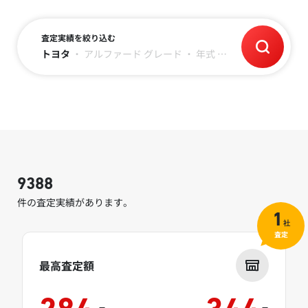
査定実績を絞り込む
トヨタ
・
アルファード
グレード
・
年式
・
～3万キロ
9388
件の査定実績があります。
1
社
査定
最高査定額