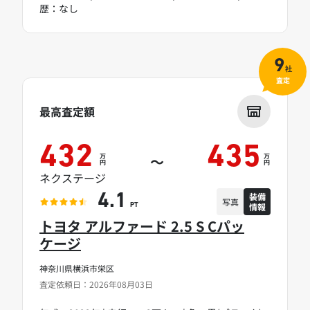
歴：なし
9
社
査定
最高査定額
432
435
万
万
～
円
円
ネクステージ
装備
4.1
写真
情報
PT
トヨタ アルファード 2.5 S Cパッ
ケージ
神奈川県横浜市栄区
査定依頼日：2026年08月03日