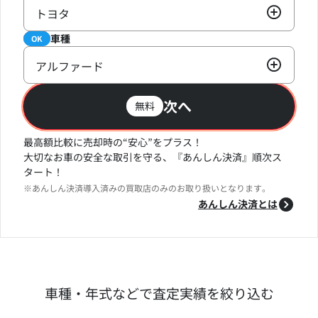
トヨタ
車種
必須
OK
アルファード
次へ
無料
最高額比較に売却時の“安心”をプラス！
大切なお車の安全な取引を守る、『あんしん決済』順次ス
タート！
※あんしん決済導入済みの買取店のみのお取り扱いとなります。
あんしん決済とは
車種・年式などで査定実績を絞り込む