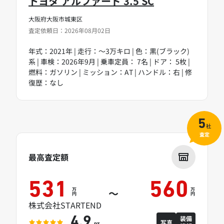
トヨタ アルファード 3.5 SC
大阪府大阪市城東区
査定依頼日：2026年08月02日
年式：2021年 | 走行：～3万キロ | 色：黒(ブラック)
系 | 車検：2026年9月 | 乗車定員： 7名 | ドア： 5枚 |
燃料：ガソリン | ミッション：AT | ハンドル：右 | 修
復歴：なし
5
社
査定
最高査定額
531
560
万
万
～
円
円
株式会社STARTEND
装備
4.9
写真