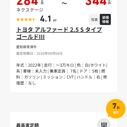
284
344
万
万
～
円
円
ネクステージ
装備
4.1
写真
情報
PT
トヨタ アルファード 2.5 S タイプ
ゴールドIII
愛知県常滑市
査定依頼日：2026年08月04日
年式：2022年 | 走行：～3万キロ | 色：白(ホワイト)
系 | 車検：未入力 | 乗車定員： 7名 | ドア： 5枚 | 燃
料：ガソリン | ミッション：CVT | ハンドル：右 | 修
復歴：なし
7
社
査定
最高査定額