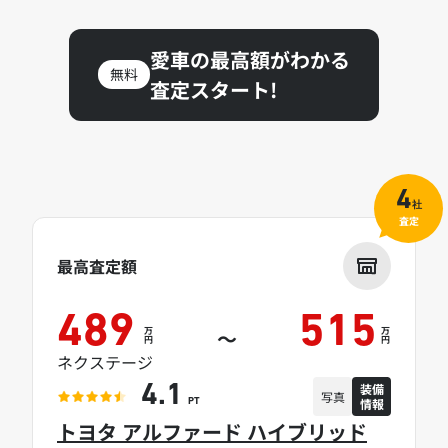
愛車の最高額がわかる
無料
査定スタート!
4
社
査定
最高査定額
489
515
万
万
～
円
円
ネクステージ
装備
4.1
写真
情報
PT
トヨタ アルファード ハイブリッド