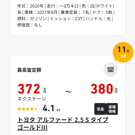
年式：2020年 | 走行：～3万キロ | 色：白(ホワイト)
系 | 車検：2027年8月 | 乗車定員： 7名 | ドア： 5枚 |
燃料：ガソリン | ミッション：CVT | ハンドル：右 |
修復歴：なし
11
社
査定
最高査定額
372
380
万
万
～
円
円
ネクステージ
装備
4.1
写真
情報
PT
トヨタ アルファード 2.5 S タイプ
ゴールドIII