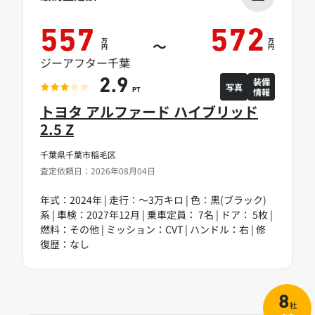
557
572
万
万
～
円
円
ジーアフター千葉
装備
2.9
写真
情報
PT
トヨタ アルファード ハイブリッド
2.5 Z
千葉県千葉市稲毛区
査定依頼日：2026年08月04日
年式：2024年 | 走行：～3万キロ | 色：黒(ブラック)
系 | 車検：2027年12月 | 乗車定員： 7名 | ドア： 5枚 |
燃料：その他 | ミッション：CVT | ハンドル：右 | 修
復歴：なし
8
社