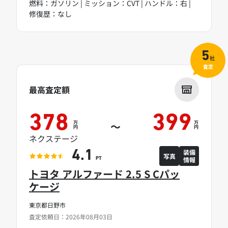
燃料：ガソリン | ミッション：CVT | ハンドル：右 |
修復歴：なし
5
社
査定
最高査定額
378
399
万
万
～
円
円
ネクステージ
装備
4.1
写真
情報
PT
トヨタ アルファード 2.5 S Cパッ
ケージ
東京都日野市
査定依頼日：2026年08月03日