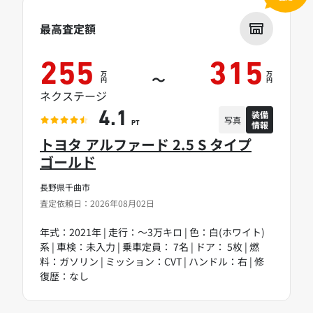
最高査定額
255
315
万
万
～
円
円
ネクステージ
装備
4.1
写真
情報
PT
トヨタ アルファード 2.5 S タイプ
ゴールド
長野県千曲市
査定依頼日：2026年08月02日
年式：2021年 | 走行：～3万キロ | 色：白(ホワイト)
系 | 車検：未入力 | 乗車定員： 7名 | ドア： 5枚 | 燃
料：ガソリン | ミッション：CVT | ハンドル：右 | 修
復歴：なし