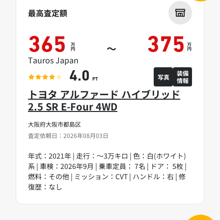
最高査定額
365
375
万
万
～
円
円
Tauros Japan
装備
4.0
写真
情報
PT
トヨタ アルファード ハイブリッド
2.5 SR E-Four 4WD
大阪府大阪市都島区
査定依頼日：2026年08月03日
年式：2021年 | 走行：～3万キロ | 色：白(ホワイト)
系 | 車検：2026年9月 | 乗車定員： 7名 | ドア： 5枚 |
燃料：その他 | ミッション：CVT | ハンドル：右 | 修
復歴：なし