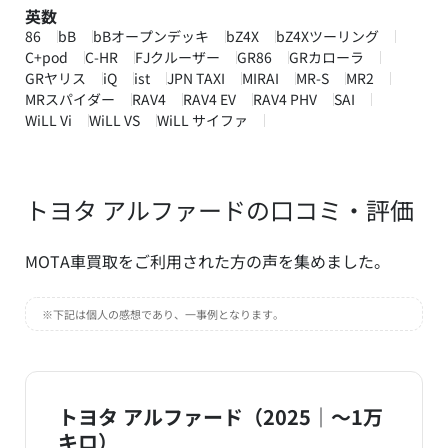
英数
86
bB
bBオープンデッキ
bZ4X
bZ4Xツーリング
C+pod
C-HR
FJクルーザー
GR86
GRカローラ
GRヤリス
iQ
ist
JPN TAXI
MIRAI
MR-S
MR2
MRスパイダー
RAV4
RAV4 EV
RAV4 PHV
SAI
WiLL Vi
WiLL VS
WiLL サイファ
トヨタ アルファードの口コミ・評価
MOTA車買取をご利用された方の声を集めました。
※下記は個人の感想であり、一事例となります。
トヨタ アルファード（2025｜～1万
キロ）