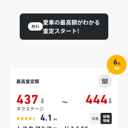
愛車の最高額がわかる
無料
査定スタート!
6
社
査定
最高査定額
437
444
万
万
～
円
円
ネクステージ
装備
4.1
写真
情報
PT