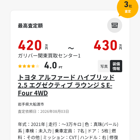
3
社
査定
最高査定額
420
430
万
万
～
円
円
ガリバー関東買取センター1
装備
4.0
写真
情報
PT
トヨタ アルファード ハイブリッド
2.5 エグゼクティブ ラウンジ S E-
Four 4WD
岩手県大船渡市
査定依頼日：2026年08月03日
年式：2021年 | 走行：～3万キロ | 色：真珠(パール)
系 | 車検：未入力 | 乗車定員： 7名 | ドア： 5枚 | 燃
料：その他 | ミッション：CVT | ハンドル：右 | 修復