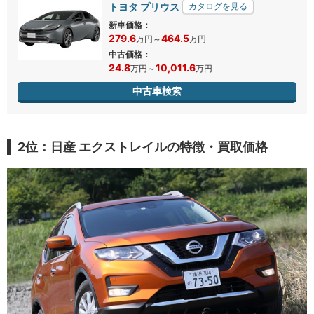
トヨタ プリウス
カタログを見る
新車価格：
279.6
464.5
万円
～
万円
中古価格：
24.8
10,011.6
万円
～
万円
中古車検索
2位：日産 エクストレイルの特徴・買取価格