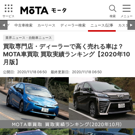
サービス
検索
メニュー
タログ
中古車検索
カーリース
ディーラー検索
ニュース/記事
カスタム
◀︎
▶︎
業界ニュース・自動車ニュース
買取専門店・ディーラーで高く売れる車は？
MOTA車買取 買取実績ランキング【2020年10
月版】
公開日:
2020/11/18 06:50
最終更新日:
2020/11/18 06:50