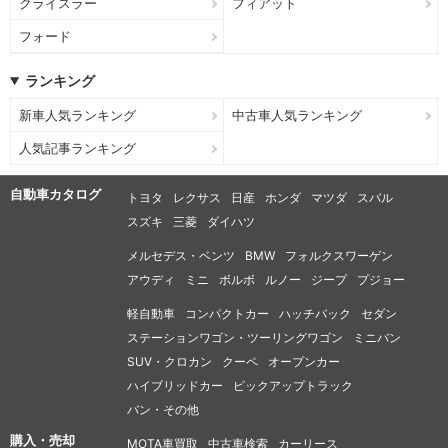
クライスラー
フィアット
フォード
ランキング
新車人気ランキング
中古車人気ランキング
人気記事ランキング
自動車カタログ
トヨタ
レクサス
日産
ホンダ
マツダ
スバル
スズキ
三菱
ダイハツ
メルセデス・ベンツ
BMW
フォルクスワーゲン
アウディ
ミニ
ボルボ
ルノー
ジープ
プジョー
軽自動車
コンパクトカー
ハッチバック
セダン
ステーションワゴン・ツーリングワゴン
ミニバン
SUV・クロカン
クーペ
オープンカー
ハイブリッドカー
ピックアップトラック
バン・その他
購入・売却
MOTA車買取
中古車検索
カーリース