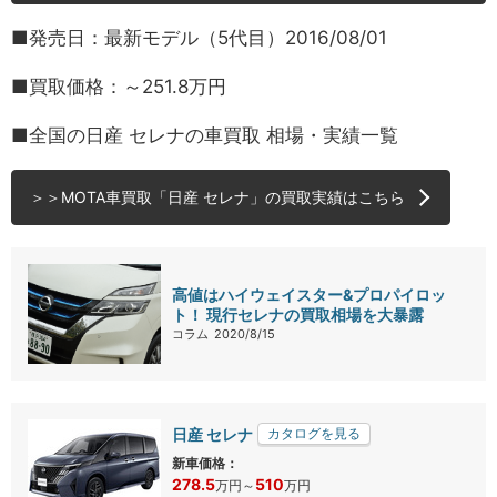
■発売日：最新モデル（5代目）2016/08/01
■買取価格：～251.8万円
■全国の日産 セレナの車買取 相場・実績一覧
＞＞MOTA車買取「日産 セレナ」の買取実績はこちら
高値はハイウェイスター&プロパイロッ
ト！ 現行セレナの買取相場を大暴露
コラム
2020/8/15
日産 セレナ
カタログを見る
新車価格：
278.5
510
万円
～
万円