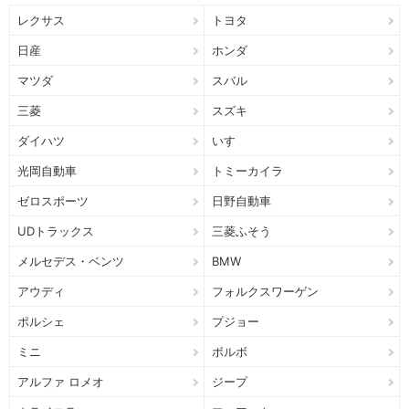
レクサス
トヨタ
日産
ホンダ
マツダ
スバル
三菱
スズキ
ダイハツ
いすゞ
光岡自動車
トミーカイラ
ゼロスポーツ
日野自動車
UDトラックス
三菱ふそう
メルセデス・ベンツ
BMW
アウディ
フォルクスワーゲン
ポルシェ
プジョー
ミニ
ボルボ
アルファ ロメオ
ジープ