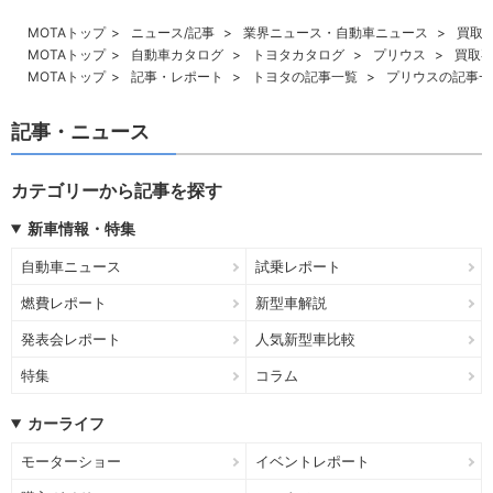
MOTAトップ
ニュース/記事
業界ニュース・自動車ニュース
買取専
MOTAトップ
自動車カタログ
トヨタカタログ
プリウス
買取専
MOTAトップ
記事・レポート
トヨタの記事一覧
プリウスの記事一
記事・ニュース
カテゴリーから記事を探す
新車情報・特集
自動車ニュース
試乗レポート
燃費レポート
新型車解説
発表会レポート
人気新型車比較
特集
コラム
カーライフ
モーターショー
イベントレポート