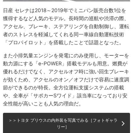
日産 セレナは2018～2019年でミニバン販売台数1位を
獲得するなど人気のモデル。長時間の巡航や渋滞の際、
アクセル、ブレーキ、ステアリングを自動制御し、運転
者のストレスを軽減してくれる同一車線自動運転技術
「プロパイロット」を搭載したことで話題となった。
また小排気量エンジンを発電にのみ使用し、モーターを
動力源にする「e-POWER」搭載モデルも用意。燃費が
優れるだけでなく、アクセルオフ時に強い回生ブレーキ
が効くため、アクセルのオン／オフだけで容易に速度調
節ができるのが特長。全方位運転支援システムの搭載
や、全車が「サポカーSワイド」該当車になっており安
全性能が高いことも人気の理由だ。
＞＞トヨタ プリウスの内外装を写真でみる［フォトギャラ
リー］