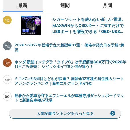
最新
週間
月間
シガーソケットを使わない新しい電源。
1
位
MAXWINからOBDポートに挿すだけで
USBポートを増設できる「OBD-USB...
2026〜2027年登場予定の新型車31選！ 価格や発売日を予想･解
2
位
説
ホンダ 新型インテグラ「タイプS」は予想価格860万円で2026年
3
位
11月ごろ発売！ シビックタイプRと何が違う？
ミニバンの3列目はどれが快適？ 国産全12車種の居住性＆シート
4
位
アレンジランキング｜新型エルグランドが1位
酷暑から愛車を守るエフシーエルが車種専用ダッシュボードマッ
5
位
トに新適合車種が登場
人気記事ランキングをもっと見る