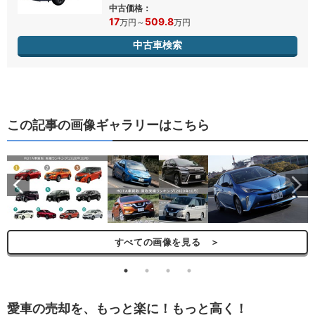
中古価格：
17
509.8
万円
～
万円
中古車検索
この記事の画像ギャラリーはこちら
ら
すべての画像を見る ＞
愛車の売却を、もっと楽に！もっと高く！