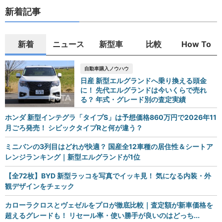
新着記事
新着
ニュース
新型車
比較
How To
自動車購入ノウハウ
日産 新型エルグランドへ乗り換える頭金
に！ 先代エルグランドは今いくらで売れ
る？ 年式・グレード別の査定実績
ホンダ 新型インテグラ「タイプS」は予想価格860万円で2026年11
月ごろ発売！ シビックタイプRと何が違う？
ミニバンの3列目はどれが快適？ 国産全12車種の居住性＆シートア
レンジランキング｜新型エルグランドが1位
【全72枚】BYD 新型ラッコを写真でイッキ見！ 気になる内装・外
観デザインをチェック
カローラクロスとヴェゼルをプロが徹底比較｜査定額が新車価格を
超えるグレードも！ リセール率・使い勝手が良いのはどっち...