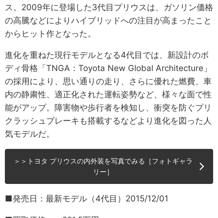
ス。2009年に登場した3代目プリウスは、ガソリン価格
の高騰などによりハイブリッドへの注目が高まったこと
からヒット作となった。
進化を重ねた現行モデルとなる4代目では、新設計のボ
ディ骨格「TNGA：Toyota New Global Architecture」
の採用により、思い通りの走り、さらに優れた燃費、車
内の静粛性、適正化された運転姿勢など、様々な面で性
能がアップ。障害物や歩行者を検知し、衝突を防ぐプリ
クラッシュブレーキも搭載するなどより進化を図った人
気モデルだ。
＞＞トヨタ プリウスの内外装を写真でみる［フォトギャラ
リー］
■発売日：最新モデル（4代目）2015/12/01