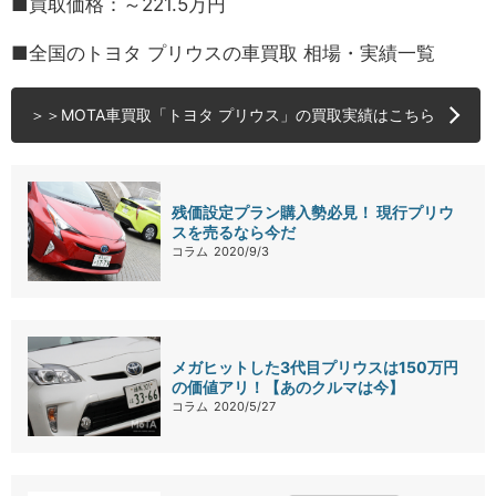
■買取価格：～221.5万円
■全国のトヨタ プリウスの車買取 相場・実績一覧
＞＞MOTA車買取「トヨタ プリウス」の買取実績はこちら
残価設定プラン購入勢必見！ 現行プリウ
スを売るなら今だ
コラム
2020/9/3
メガヒットした3代目プリウスは150万円
の価値アリ！【あのクルマは今】
コラム
2020/5/27