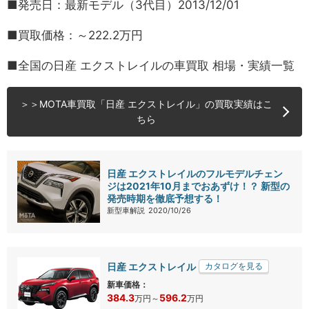
■発売日：最新モデル（3代目）2013/12/01
■買取価格：～222.2万円
■全国の日産 エクストレイルの車買取 相場・実績一覧
＞＞MOTA車買取「日産 エクストレイル」の買取実績はこ
ちら
日産 エクストレイルのフルモデルチェン
ジは2021年10月までおあずけ！？ 新型の
発売時期を徹底予想する！
新型車解説
2020/10/26
日産 エクストレイル
カタログを見る
新車価格：
384.3
596.2
万円
～
万円