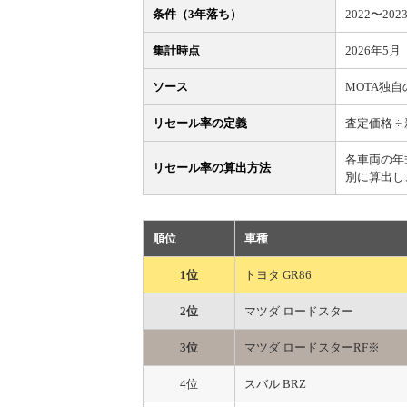
条件（3年落ち）
2022〜2
集計時点
2026年5月
ソース
MOTA独
リセール率の定義
査定価格 ÷
各車両の年
リセール率の算出方法
別に算出し
順位
車種
1位
トヨタ GR86
2位
マツダ ロードスター
3位
マツダ ロードスターRF※
4位
スバル BRZ