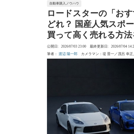
自動車購入ノウハウ
ロードスターの「おす
どれ？ 国産人気スポ
買って高く売れる方法
公開日:
2026/07/03 23:00
最終更新日:
2026/07/04 14:
筆者：
渡辺 陽一郎
カメラマン：
堤 晋一／茂呂 幸正