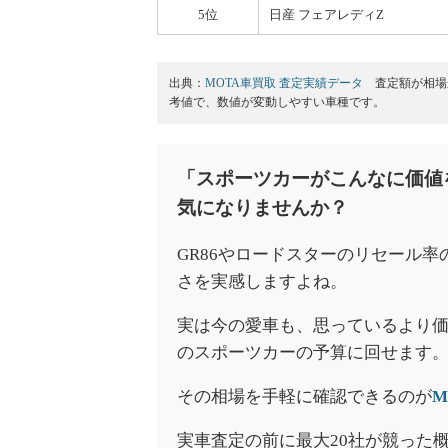
5位
日産 フェアレディZ
出典：
MOTA車買取 査定実績データ
査定額が相場か
考値で、数値が変動しやすい車種です。
「スポーツカーがこんなに価値
気になりませんか？
GR86やロードスターのリセール
さを実感しますよね。
実は今の愛車も、思っているより
のスポーツカーの予算に回せます
その相場を手軽に確認できるのが
M
実車査定の前に最大20社が競った