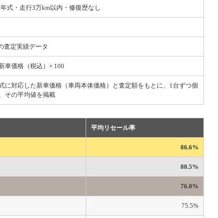
023年式・走行3万km以内・修復歴なし
自の査定実績データ
 新車価格（税込）× 100
式に対応した新車価格（車両本体価格）と査定額をもとに、1台ずつ個
、その平均値を掲載
平均リセール率
86.6%
80.5%
76.0%
75.5%