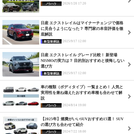
2026/1/20 17:20
日産 エクストレイルはマイナーチェンジで価格
に見合うようになった？ 専門家の本音評価を徹
底解説
2025/9/17 12:00
日産 エクストレイル グレード比較！ 新登場
NISMOの実力は？ 目的別おすすめと後悔しない
選び方
2025/9/17 12:00
車の種類（ボディタイプ）一覧まとめ！ 人気と
実用性を兼ね備えたおすすめ車種も合わせて解
説
2024/8/14 19:00
【2025年】燃費がいいSUVおすすめ15選！ SUV
の選び方も合わせて紹介
2024/7/22 18:00