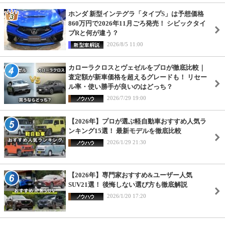
ホンダ 新型インテグラ「タイプS」は予想価格
860万円で2026年11月ごろ発売！ シビックタイ
プRと何が違う？
2026/8/5 11:00
カローラクロスとヴェゼルをプロが徹底比較｜
査定額が新車価格を超えるグレードも！ リセー
ル率・使い勝手が良いのはどっち？
2026/7/29 19:00
【2026年】プロが選ぶ軽自動車おすすめ人気ラ
ンキング15選！ 最新モデルを徹底比較
2026/1/29 21:30
【2026年】専門家おすすめ&ユーザー人気
SUV21選！ 後悔しない選び方も徹底解説
2026/1/20 17:20