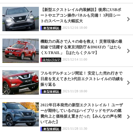
【新型エクストレイル内装解説】後席にUSBポ
ートやエアコン操作パネルも完備！ 3列目シー
トのスペースも大幅拡大
2021/12/16 18:00
機動力の高さで人々の命を救え！ 災害現場の最
前線で活躍する東京消防庁＆DMATの「はたら
くX-TRAIL」【はたらくクルマ】
2021/12/14 11:00
フルモデルチェンジ間近！ 安定した売れ行きで
日産を支えてきた3代目エクストレイルの功績を
振り返る
2021/11/28 18:00
2022年日本発売の新型エクストレイル！ ユーザ
ーが期待しているのはハイブリッドモデルの燃
費向上と価格据え置きだった【みんなの声を聞
いてみた】
2021/11/28 11:30