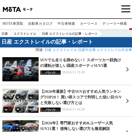
MOTA車買取
自動車カタログ
中古車検索
カーリース
ディーラー検索
日産
エクストレイル
日産 エクストレイルの記事・レポート
日産 エクストレイルの記事・レポート
関連:
日産
エクストレイル
日産中古車
エクストレイル中古車
SUVでも走りを諦めない！ スポーツカー顔負け
の運転が楽しい国産スポーティSUV5選
2026/6/15 19:30
【2026年最新】中古SUVおすすめ人気ランキン
グTOP20！ 買い得スコアで判明した狙い目SUV
と失敗しない選び方とは
2026/6/11 16:30
【2026年】専門家おすすめ&ユーザー人気
SUV21選！ 後悔しない選び方も徹底解説