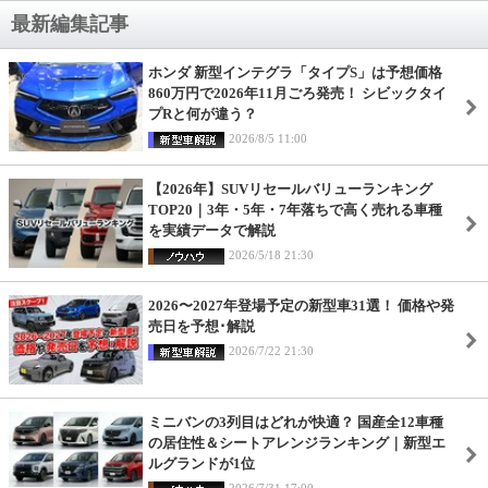
最新編集記事
ホンダ 新型インテグラ「タイプS」は予想価格
860万円で2026年11月ごろ発売！ シビックタイ
プRと何が違う？
2026/8/5 11:00
【2026年】SUVリセールバリューランキング
TOP20｜3年・5年・7年落ちで高く売れる車種
を実績データで解説
2026/5/18 21:30
2026〜2027年登場予定の新型車31選！ 価格や発
売日を予想･解説
2026/7/22 21:30
ミニバンの3列目はどれが快適？ 国産全12車種
の居住性＆シートアレンジランキング｜新型エ
ルグランドが1位