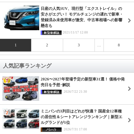
日産の人気SUV、現行型「エクストレイル」の
安さがエグい！ モデルチェンジの遅れで新車・
登録済み未使用車が激安、中古車相場への影響
懸念も
2021/11/17 12:00
1
2
3
…
8
人気記事ランキング
2026〜2027年登場予定の新型車31選！ 価格や発
売日を予想･解説
2026/7/22 21:30
ミニバンの3列目はどれが快適？ 国産全12車種
の居住性＆シートアレンジランキング｜新型エ
ルグランドが1位
2026/7/31 17:00