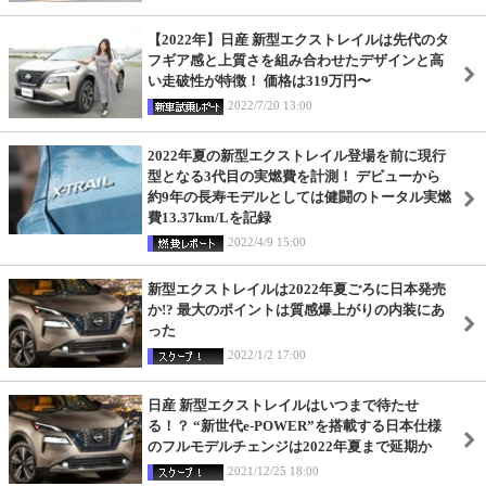
【2022年】日産 新型エクストレイルは先代のタ
フギア感と上質さを組み合わせたデザインと高
い走破性が特徴！ 価格は319万円〜
2022/7/20 13:00
2022年夏の新型エクストレイル登場を前に現行
型となる3代目の実燃費を計測！ デビューから
約9年の長寿モデルとしては健闘のトータル実燃
費13.37km/Lを記録
2022/4/9 15:00
新型エクストレイルは2022年夏ごろに日本発売
か!? 最大のポイントは質感爆上がりの内装にあ
った
2022/1/2 17:00
日産 新型エクストレイルはいつまで待たせ
る！？ “新世代e-POWER”を搭載する日本仕様
のフルモデルチェンジは2022年夏まで延期か
2021/12/25 18:00