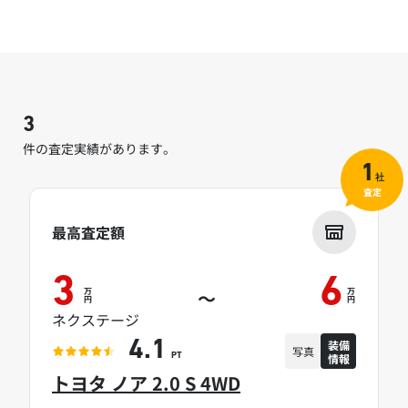
3
件の査定実績があります。
1
社
査定
最高査定額
3
6
万
万
～
円
円
ネクステージ
装備
4.1
写真
情報
PT
トヨタ ノア 2.0 S 4WD