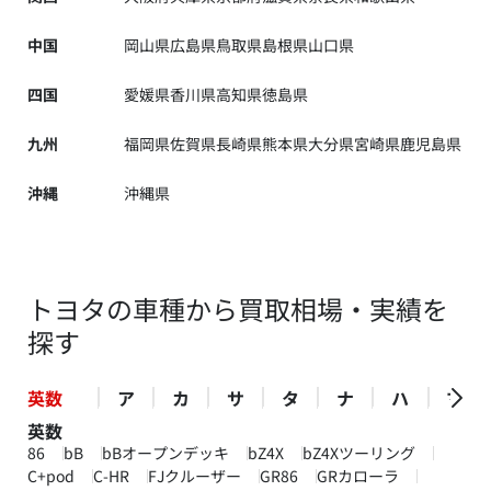
中国
岡山県
広島県
鳥取県
島根県
山口県
四国
愛媛県
香川県
高知県
徳島県
九州
福岡県
佐賀県
長崎県
熊本県
大分県
宮崎県
鹿児島県
沖縄
沖縄県
トヨタの車種から買取相場・実績を
探す
英数
ア
カ
サ
タ
ナ
ハ
マ
英数
86
bB
bBオープンデッキ
bZ4X
bZ4Xツーリング
C+pod
C-HR
FJクルーザー
GR86
GRカローラ