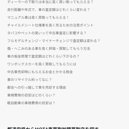
ディーラーの下取りは本当に高く買い取ってもらえる？
走行距離や年式で、車の査定額はどれくらい変わる？
マニュアル車は高く買取ってもらえる！
チャイルドシート仕様車を高く売るための注意ポイント
タバコやペットの臭いって中古車査定に影響する？
フルモデルチェンジ・マイナーチェンジで査定額は変わる？
傷・へこみのある車を高く評価・買取してもらう方法
車の板金修理で査定額はどれくらい下がるの？
ワンボックスカーを高く買取してもらうには
中古車売却時にもらえるお金とかかる税金
車のリサイクル料ってなに？
都会への引っ越しで車を売却する理由
車検費用の目安はどのくらい？
軽自動車の車検費用の目安は？
都道府県からMOTA車買取加盟買取店を探す