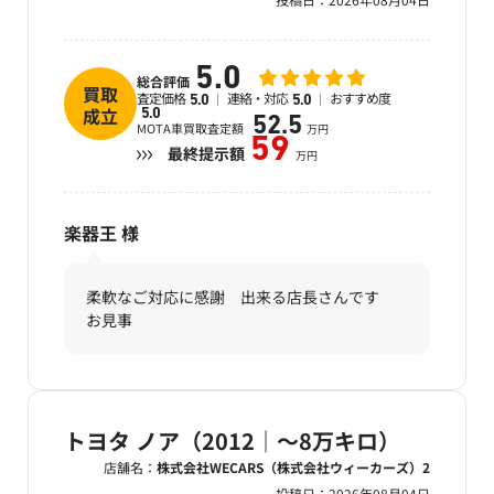
5.0
総合評価
買取
査定価格
連絡・対応
おすすめ度
5.0
5.0
成立
5.0
52.5
MOTA車買取査定額
万円
59
最終提示額
万円
楽器王
様
柔軟なご対応に感謝 出来る店長さんです
お見事
トヨタ ノア（2012｜～8万キロ）
店舗名：
株式会社WECARS（株式会社ウィーカーズ）2
投稿日：
2026年08月04日