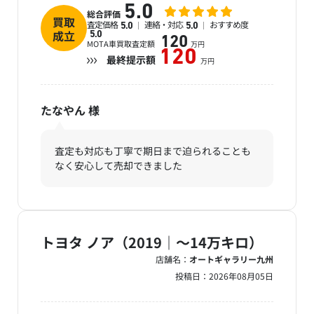
5.0
総合評価
買取
査定価格
連絡・対応
おすすめ度
5.0
5.0
成立
5.0
120
MOTA車買取査定額
万円
120
最終提示額
万円
たなやん
様
査定も対応も丁寧で期日まで迫られることも
なく安心して売却できました
トヨタ ノア（2019｜～14万キロ）
店舗名：
オートギャラリー九州
投稿日：
2026年08月05日