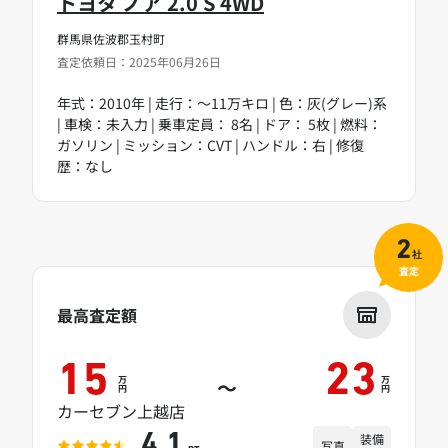
トヨタ ノア 2.0 S 4WD
群馬県佐波郡玉村町
査定依頼日：2025年06月26日
年式：2010年 | 走行：～11万キロ | 色：灰(グレー)系
| 車検：未入力 | 乗車定員： 8名 | ドア： 5枚 | 燃料：
ガソリン | ミッション：CVT | ハンドル：右 | 修復
歴：なし
2
社
査定
最高査定額
15
23
万
万
～
円
円
カーセブン上越店
装備
4.1
写真