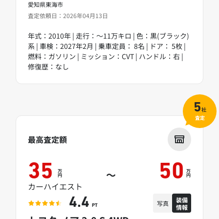
愛知県東海市
査定依頼日：2026年04月13日
年式：2010年 | 走行：～11万キロ | 色：黒(ブラック)
系 | 車検：2027年2月 | 乗車定員： 8名 | ドア： 5枚 |
燃料：ガソリン | ミッション：CVT | ハンドル：右 |
修復歴：なし
5
社
査定
最高査定額
35
50
万
万
～
円
円
カーハイエスト
装備
4.4
写真
情報
PT