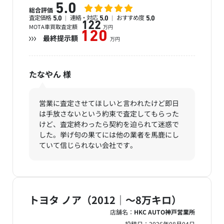
5.0
総合評価
査定価格
連絡・対応
おすすめ度
5.0
5.0
5.0
122
MOTA車買取査定額
万円
120
最終提示額
万円
たなやん
様
営業に査定させてほしいと言われたけど即日
は手放さないという約束で査定してもらった
けど、査定終わったら契約を迫られて迷惑で
した。挙げ句の果てには他の業者を馬鹿にし
ていて信じられない会社です。
トヨタ ノア（2012｜～8万キロ）
店舗名：
HKC AUTO神戸営業所
投稿日：
2026年08月04日