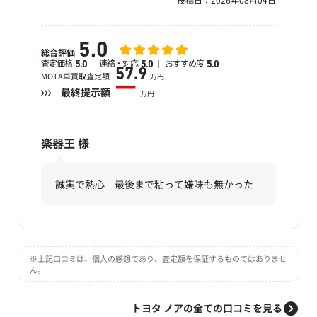
5.0
総合評価
査定価格
連絡・対応
おすすめ度
5.0
5.0
5.0
57.9
MOTA車買取査定額
万円
ー
最終提示額
万円
楽器王
様
誠実で熱心 最後まで粘って嫌味も無かった
※上記口コミは、個人の感想であり、査定額を保証するものではありませ
ん。
トヨタ ノアの全ての口コミを見る