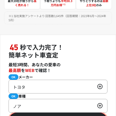
最大20社が競うから
高
下取りよりも
平均30.3
やりとりするのは
高額
※1
く売れる！
万円お得
上位3社
のみ
※1 当社実施アンケートより 回答数3,645件（回答期間：2023年6月～2024年
5月）
秒で入力完了！
45
簡単ネット車査定
最短3時間、あなたの愛車の
最高額
を
WEB
で確認！
メーカー
必須
OK
トヨタ
車種
必須
OK
ノア