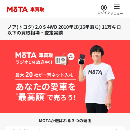
ログイン
メニュー
ノア(トヨタ) 2.0 S 4WD 2010年式(16年落ち) 11万キロ
以下の買取相場・査定実績
ラジオCM 放送中!!
最大
20
社が一斉ネット入札
あなたの愛車を
最高額
“
”
で売ろう!
MOTAが選ばれる３つの理由