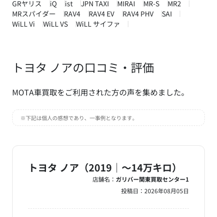
GRヤリス
iQ
ist
JPN TAXI
MIRAI
MR-S
MR2
MRスパイダー
RAV4
RAV4 EV
RAV4 PHV
SAI
WiLL Vi
WiLL VS
WiLL サイファ
トヨタ ノアの口コミ・評価
MOTA車買取をご利用された方の声を集めました。
※下記は個人の感想であり、一事例となります。
トヨタ ノア（2019｜～14万キロ）
店舗名：
ガリバー関東買取センター1
投稿日：
2026年08月05日