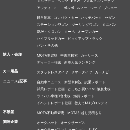
メルセデス・ベンツ
BMW
フォルクスワーゲン
アウディ
ミニ
ボルボ
ルノー
ジープ
プジョー
軽自動車
コンパクトカー
ハッチバック
セダン
ステーションワゴン・ツーリングワゴン
ミニバン
SUV・クロカン
クーペ
オープンカー
ハイブリッドカー
ピックアップトラック
バン・その他
購入・売却
MOTA車買取
中古車検索
カーリース
ディーラー検索
新車人気ランキング
カー用品
スタッドレスタイヤ
サマータイヤ
カーナビ
ニュース/記事
自動車ニュース
新型車解説
試乗レポート
試乗レポート動画
どっちが買い!? VS徹底比較
ライバル車種3台比較
燃費レポート
イベントレポート動画
教えてMJブロンディ
不動産
MOTA不動産査定
MOTA引越し見積もり
関連企業
オークネット
オークサービス
オークサービスソリューション
FLEX