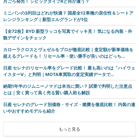
月ごろ発売！ シビックタイプRと何が違う？
ミニバンの3列目はどれが快適？ 国産全12車種の居住性＆シートア
レンジランキング｜新型エルグランドが1位
【全72枚】BYD 新型ラッコを写真でイッキ見！ 気になる内装・外
観デザインをチェック
カローラクロスとヴェゼルをプロが徹底比較｜査定額が新車価格を
超えるグレードも！ リセール率・使い勝手が良いのはどっち...
日産 セレナのリセール率をグレード比較！ 最も高いのは「ハイウェ
イスターV」と判明｜MOTA車買取の査定実績データで...
納期1年半のジムニーノマドは本当に買い？ 試乗で判明した注意点
とは｜安く買って高く売る賢い購入術も解説
日産 セレナのグレード別価格・サイズ・燃費を徹底比較！ 内装の違
いやおすすめモデルも紹介
もっと見る