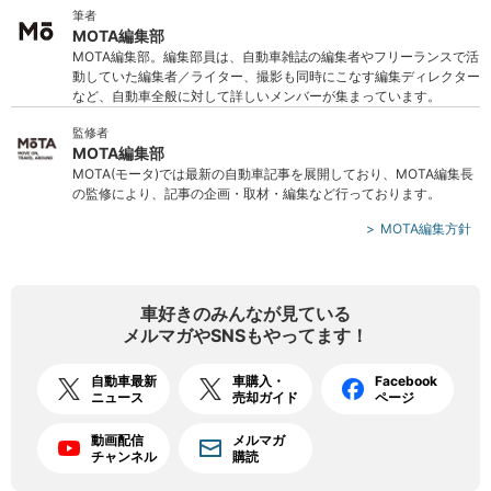
筆者
MOTA編集部
MOTA編集部。編集部員は、自動車雑誌の編集者やフリーランスで活
動していた編集者／ライター、撮影も同時にこなす編集ディレクター
など、自動車全般に対して詳しいメンバーが集まっています。
監修者
MOTA編集部
MOTA(モータ)では最新の自動車記事を展開しており、MOTA編集長
の監修により、記事の企画・取材・編集など行っております。
MOTA編集方針
車好きのみんなが見ている
メルマガやSNSもやってます！
自動車最新
車購入・
Facebook
ニュース
売却ガイド
ページ
動画配信
メルマガ
チャンネル
購読