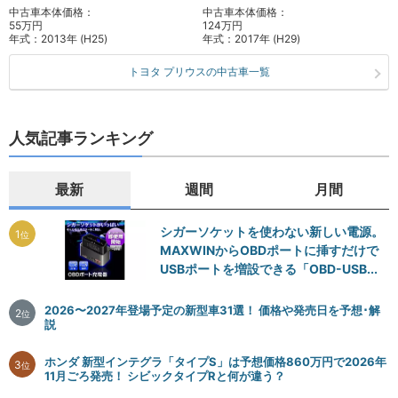
中古車本体価格：
中古車本体価格：
55万円
124万円
年式：
2013年 (H25)
年式：
2017年 (H29)
トヨタ プリウスの中古車一覧
人気記事ランキング
最新
週間
月間
シガーソケットを使わない新しい電源。
1
位
MAXWINからOBDポートに挿すだけで
USBポートを増設できる「OBD-USB...
2026〜2027年登場予定の新型車31選！ 価格や発売日を予想･解
2
位
説
ホンダ 新型インテグラ「タイプS」は予想価格860万円で2026年
3
位
11月ごろ発売！ シビックタイプRと何が違う？