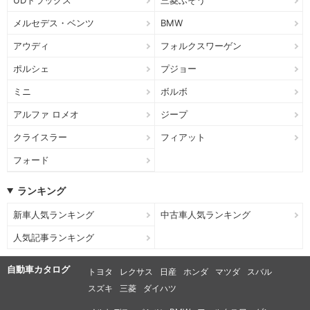
メルセデス・ベンツ
BMW
アウディ
フォルクスワーゲン
ポルシェ
プジョー
ミニ
ボルボ
アルファ ロメオ
ジープ
クライスラー
フィアット
フォード
ランキング
新車人気ランキング
中古車人気ランキング
人気記事ランキング
自動車カタログ
トヨタ
レクサス
日産
ホンダ
マツダ
スバル
スズキ
三菱
ダイハツ