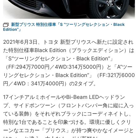
新型プリウス 特別仕様車「S “ツーリングセレクション・Black
Edition”」
2021年6月3日、トヨタ 新型プリウスへ新たに設定され
た特別仕様車Black Edition（ブラックエディション）は
「S“ツーリングセレクション・Black Edition”」
（FF:294万7000円／4WD:314万5000円）と「A“ツー
リングセレクション・Black Edition”」（FF:321万6000
円／4WD：341万4000円）の2タイプ。
17インチアルミホイールやBi-Beam LEDヘッドラン
プ、サイドポンツーン（フロントバンパー角に縦に入っ
ている装飾）をそれぞれブラックにコーディネイトし、
特別な1台であることを印象づける。環境に優しくクリ
ーンなエコカー「プリウス」が持つ爽やかなイメージと