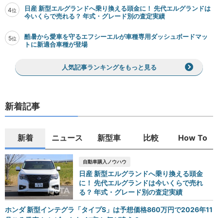
日産 新型エルグランドへ乗り換える頭金に！ 先代エルグランドは
4
位
今いくらで売れる？ 年式・グレード別の査定実績
酷暑から愛車を守るエフシーエルが車種専用ダッシュボードマッ
5
位
トに新適合車種が登場
人気記事ランキングをもっと見る
新着記事
新着
ニュース
新型車
比較
How To
自動車購入ノウハウ
日産 新型エルグランドへ乗り換える頭金
に！ 先代エルグランドは今いくらで売れ
る？ 年式・グレード別の査定実績
ホンダ 新型インテグラ「タイプS」は予想価格860万円で2026年11