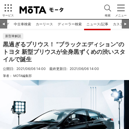
サービス
検索
メニュー
タログ
中古車検索
カーリース
ディーラー検索
ニュース/記事
カスタム
◀︎
▶︎
新型車解説
黒過ぎるプリウス！ “ブラックエディション”の
トヨタ 新型プリウスが全身黒ずくめの渋いスタ
イルで誕生
公開日:
2021/06/06 14:00
最終更新日:
2021/06/06 14:00
筆者：
MOTA編集部