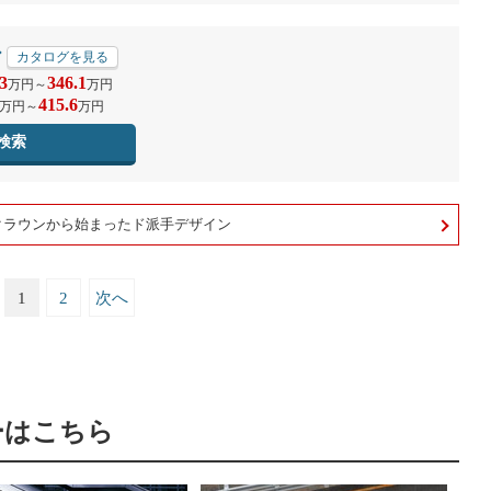
ア
カタログを見る
3
346.1
万円
～
万円
415.6
万円
～
万円
検索
クラウンから始まったド派手デザイン
1
2
次へ
ーはこちら