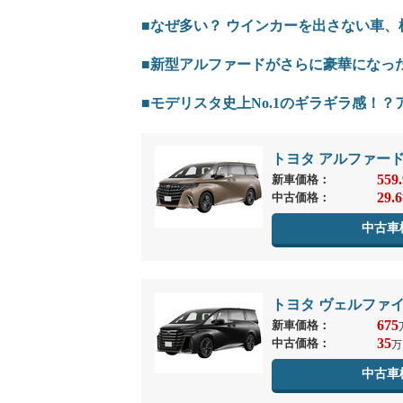
■なぜ多い？ ウインカーを出さない車
■新型アルファードがさらに豪華になっ
■モデリスタ史上No.1のギラギラ感！
トヨタ アルファー
559.
新車価格：
29.6
中古価格：
中古車
トヨタ ヴェルファ
675
新車価格：
35
中古価格：
万
中古車