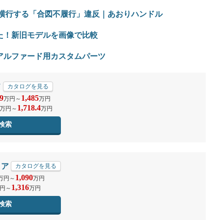
、横行する「合図不履行」違反｜あおりハンドル
た！新旧モデルを画像で比較
？アルファード用カスタムパーツ
ド
カタログを見る
9
1,485
万円
～
万円
1,718.4
万円
～
万円
検索
イア
カタログを見る
1,090
万円
～
万円
1,316
円
～
万円
検索