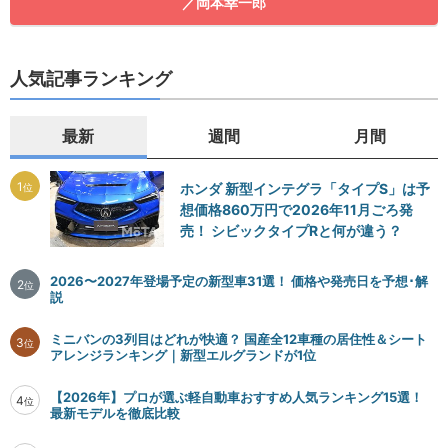
／岡本幸一郎
人気記事ランキング
最新
週間
月間
1
ホンダ 新型インテグラ「タイプS」は予
位
想価格860万円で2026年11月ごろ発
売！ シビックタイプRと何が違う？
2026〜2027年登場予定の新型車31選！ 価格や発売日を予想･解
2
位
説
ミニバンの3列目はどれが快適？ 国産全12車種の居住性＆シート
3
位
アレンジランキング｜新型エルグランドが1位
【2026年】プロが選ぶ軽自動車おすすめ人気ランキング15選！
4
位
最新モデルを徹底比較