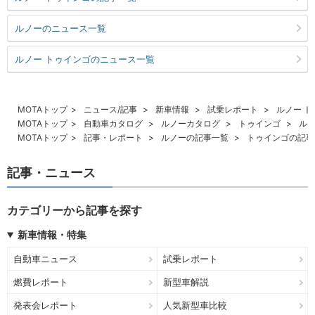
ルノーのニュース一覧
ルノー トゥインゴのニュース一覧
MOTAトップ
ニュース/記事
新車情報
試乗レポート
ルノー 
MOTAトップ
自動車カタログ
ルノーカタログ
トゥインゴ
ルノ
MOTAトップ
記事・レポート
ルノーの記事一覧
トゥインゴの記事
記事・ニュース
カテゴリーから記事を探す
新車情報・特集
自動車ニュース
試乗レポート
燃費レポート
新型車解説
発表会レポート
人気新型車比較