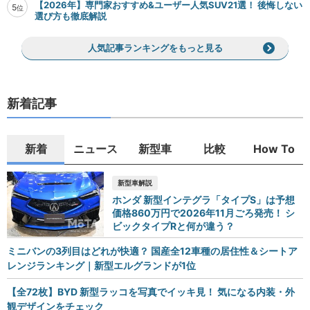
【2026年】専門家おすすめ&ユーザー人気SUV21選！ 後悔しない
5
位
選び方も徹底解説
人気記事ランキングをもっと見る
新着記事
新着
ニュース
新型車
比較
How To
新型車解説
ホンダ 新型インテグラ「タイプS」は予想
価格860万円で2026年11月ごろ発売！ シ
ビックタイプRと何が違う？
ミニバンの3列目はどれが快適？ 国産全12車種の居住性＆シートア
レンジランキング｜新型エルグランドが1位
【全72枚】BYD 新型ラッコを写真でイッキ見！ 気になる内装・外
観デザインをチェック