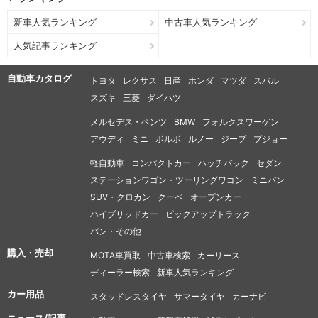
新車人気ランキング
中古車人気ランキング
人気記事ランキング
自動車カタログ
トヨタ
レクサス
日産
ホンダ
マツダ
スバル
スズキ
三菱
ダイハツ
メルセデス・ベンツ
BMW
フォルクスワーゲン
アウディ
ミニ
ボルボ
ルノー
ジープ
プジョー
軽自動車
コンパクトカー
ハッチバック
セダン
ステーションワゴン・ツーリングワゴン
ミニバン
SUV・クロカン
クーペ
オープンカー
ハイブリッドカー
ピックアップトラック
バン・その他
購入・売却
MOTA車買取
中古車検索
カーリース
ディーラー検索
新車人気ランキング
カー用品
スタッドレスタイヤ
サマータイヤ
カーナビ