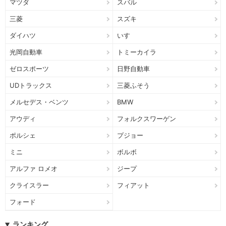
マツダ
スバル
三菱
スズキ
ダイハツ
いすゞ
光岡自動車
トミーカイラ
ゼロスポーツ
日野自動車
UDトラックス
三菱ふそう
メルセデス・ベンツ
BMW
アウディ
フォルクスワーゲン
ポルシェ
プジョー
ミニ
ボルボ
アルファ ロメオ
ジープ
クライスラー
フィアット
フォード
ランキング