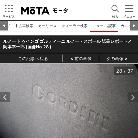
サービス
検索
メニュー
タログ
中古車検索
カーリース
ディーラー検索
ニュース/記事
カスタム
◀︎
▶︎
ルノー トゥインゴ ゴルディーニ ルノー・スポール 試乗レポート／
岡本幸一郎 (画像No.
28
)
この記事へ戻る
前の画像
次の画像
28
/
37