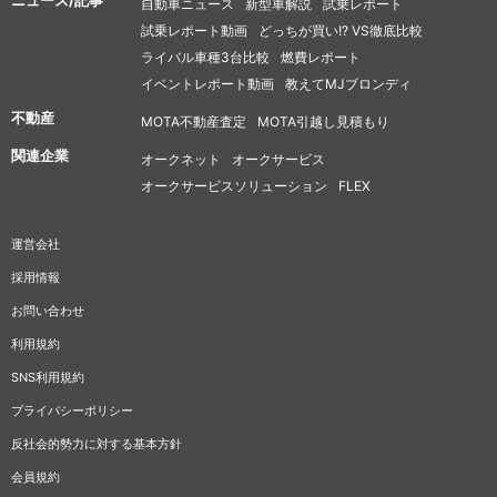
ニュース/記事
自動車ニュース
新型車解説
試乗レポート
試乗レポート動画
どっちが買い!? VS徹底比較
ライバル車種3台比較
燃費レポート
イベントレポート動画
教えてMJブロンディ
不動産
MOTA不動産査定
MOTA引越し見積もり
関連企業
オークネット
オークサービス
オークサービスソリューション
FLEX
運営会社
採用情報
お問い合わせ
利用規約
SNS利用規約
プライバシーポリシー
反社会的勢力に対する基本方針
会員規約