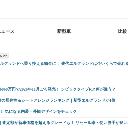
ニュース
新型車
比較
ウハウ
エルグランドへ乗り換える頭金に！ 先代エルグランドは今いくらで売れ
60万円で2026年11月ごろ発売！ シビックタイプRと何が違う？
車種の居住性＆シートアレンジランキング｜新型エルグランドが1位
見！ 気になる内装・外観デザインをチェック
査定額が新車価格を超えるグレードも！ リセール率・使い勝手が良いのは