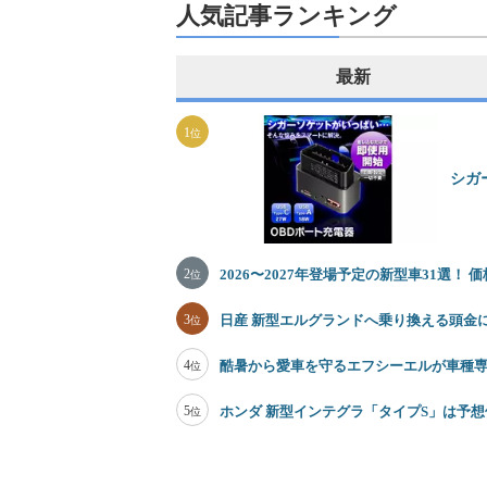
人気記事ランキング
最新
1
位
シガ
2
2026〜2027年登場予定の新型車31選！
位
3
日産 新型エルグランドへ乗り換える頭金
位
4
酷暑から愛車を守るエフシーエルが車種
位
5
ホンダ 新型インテグラ「タイプS」は予想価
位