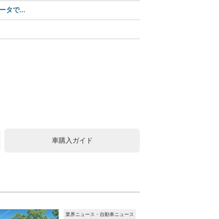
タで...
【Amazonセール】ユピ
この可愛さ、反則級!? 
中古車購入は値引きが常識
車購入ガイド
業界ニュース・自動車ニュース