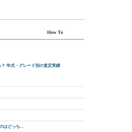
How To
る？ 年式・グレード別の査定実績
えっ、Amazonで買え
2025-2026 日本カ
【35%OFF】2,70
どっち...
【Amazonセール中】パ