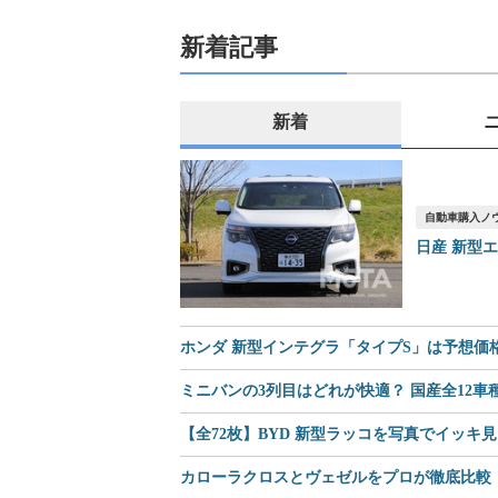
新着記事
新着
自動車購入ノ
日産 新型
ホンダ 新型インテグラ「タイプS」は予想価格8
ミニバンの3列目はどれが快適？ 国産全12
【全72枚】BYD 新型ラッコを写真でイッキ
カローラクロスとヴェゼルをプロが徹底比較｜