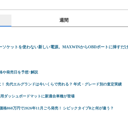
週間
ーソケットを使わない新しい電源。MAXWINからOBDポートに挿すだけでU
 価格や発売日を予想･解説
に！ 先代エルグランドは今いくらで売れる？ 年式・グレード別の査定実績
専用ダッシュボードマットに新適合車種が登場
格860万円で2026年11月ごろ発売！ シビックタイプRと何が違う？