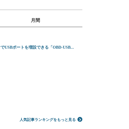
月間
1
位
2
2026〜2027年登
SBポートを増設できる「OBD-USB...
位
3
ホンダ 新型インテグ
位
4
シガーソケットを使わ
位
5
【2026年】プロが
位
人気記事ランキングをもっと見る