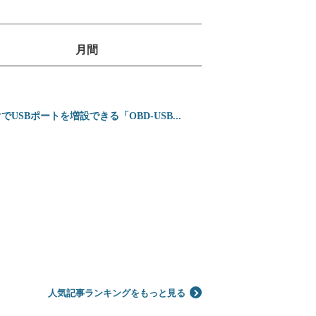
月間
1
位
2
ミニバンの3列目は
SBポートを増設できる「OBD-USB...
位
3
ホンダ 新型インテグ
位
4
シガーソケットを使わ
位
5
【2026年】プロが
位
人気記事ランキングをもっと見る