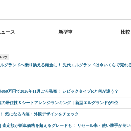
ニュース
新型車
比較
ウハウ
エルグランドへ乗り換える頭金に！ 先代エルグランドは今いくらで売れ
60万円で2026年11月ごろ発売！ シビックタイプRと何が違う？
車種の居住性＆シートアレンジランキング｜新型エルグランドが1位
見！ 気になる内装・外観デザインをチェック
査定額が新車価格を超えるグレードも！ リセール率・使い勝手が良いのは