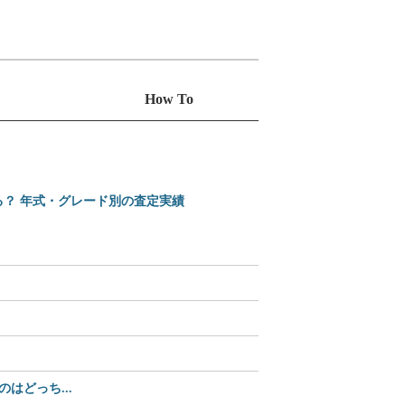
How To
る？ 年式・グレード別の査定実績
えっ、Amazonで買え
2025-2026 日本カ
【35%OFF】2,70
どっち...
【Amazonセール中】パ