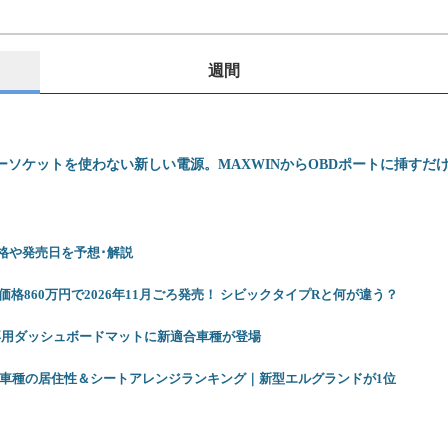
週間
ーソケットを使わない新しい電源。MAXWINからOBDポートに挿すだけでU
 価格や発売日を予想･解説
格860万円で2026年11月ごろ発売！ シビックタイプRと何が違う？
専用ダッシュボードマットに新適合車種が登場
12車種の居住性＆シートアレンジランキング｜新型エルグランドが1位