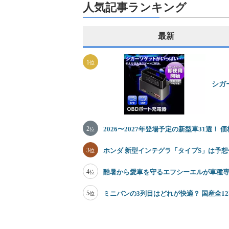
人気記事ランキング
最新
1
位
シガ
2
2026〜2027年登場予定の新型車31選！
位
3
ホンダ 新型インテグラ「タイプS」は予想価
位
4
酷暑から愛車を守るエフシーエルが車種
位
5
ミニバンの3列目はどれが快適？ 国産全
位