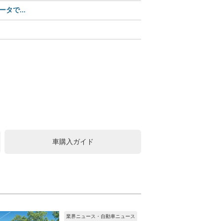
タで...
【Amazonセール】ユピ
この可愛さ、反則級!? 
中古車購入は値引きが常識
車購入ガイド
業界ニュース・自動車ニュース