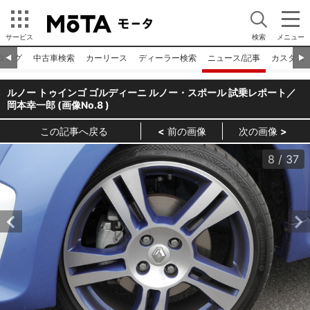
サービス
検索
メニュー
タログ
中古車検索
カーリース
ディーラー検索
ニュース/記事
カスタム
◀︎
▶︎
ルノー トゥインゴ ゴルディーニ ルノー・スポール 試乗レポート／
岡本幸一郎 (画像No.
8
)
この記事へ戻る
前の画像
次の画像
8
/
37