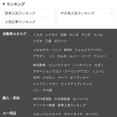
ランキング
新車人気ランキング
中古車人気ランキング
人気記事ランキング
自動車カタログ
トヨタ
レクサス
日産
ホンダ
マツダ
スバル
スズキ
三菱
ダイハツ
メルセデス・ベンツ
BMW
フォルクスワーゲン
アウディ
ミニ
ボルボ
ルノー
ジープ
プジョー
軽自動車
コンパクトカー
ハッチバック
セダン
ステーションワゴン・ツーリングワゴン
ミニバン
SUV・クロカン
クーペ
オープンカー
ハイブリッドカー
ピックアップトラック
バン・その他
購入・売却
MOTA車買取
中古車検索
カーリース
ディーラー検索
新車人気ランキング
カー用品
スタッドレスタイヤ
サマータイヤ
カーナビ