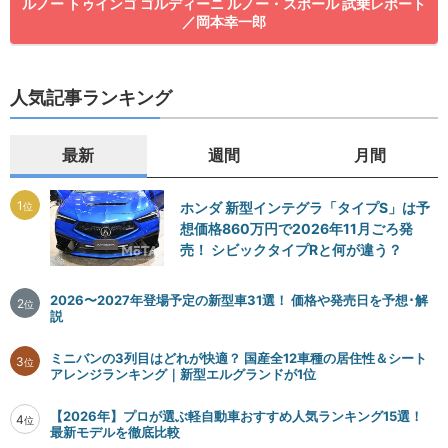
ルノー トゥインゴ ゴルディーニ ルノー・スポール 試乗レポート
／岡本幸一郎
人気記事ランキング
最新
週間
月間
1
ホンダ 新型インテグラ「タイプS」は予
位
想価格860万円で2026年11月ごろ発
売！ シビックタイプRと何が違う？
2026〜2027年登場予定の新型車31選！ 価格や発売日を予想･解
2
位
説
ミニバンの3列目はどれが快適？ 国産全12車種の居住性＆シート
3
位
アレンジランキング｜新型エルグランドが1位
【2026年】プロが選ぶ軽自動車おすすめ人気ランキング15選！
4
位
最新モデルを徹底比較