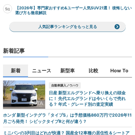
【2026年】専門家おすすめ&ユーザー人気SUV21選！ 後悔しない
5
位
選び方も徹底解説
人気記事ランキングをもっと見る
新着記事
新着
ニュース
新型車
比較
How To
自動車購入ノウハウ
日産 新型エルグランドへ乗り換えの頭金
に！ 先代エルグランドは今いくらで売れ
る？ 年式・グレード別の査定実績
ホンダ 新型インテグラ「タイプS」は予想価格860万円で2026年11
月ごろ発売！ シビックタイプRと何が違う？
ミニバンの3列目はどれが快適？ 国産全12車種の居住性＆シートア