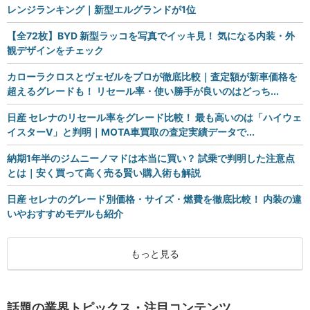
レンジランキング｜新型エルグランドが1位
【全72枚】BYD 新型ラッコを写真でイッキ見！ 気になる内装・外
観デザインをチェック
カローラクロスとヴェゼルをプロが徹底比較｜査定額が新車価格を
超えるグレードも！ リセール率・使い勝手が良いのはどっち...
日産 セレナのリセール率をグレード比較！ 最も高いのは「ハイウェ
イスターV」と判明｜MOTA車買取の査定実績データで...
納期1年半のジムニーノマドは本当に買い？ 試乗で判明した注意点
とは｜安く買って高く売る賢い購入術も解説
日産 セレナのグレード別価格・サイズ・燃費を徹底比較！ 内装の違
いやおすすめモデルも紹介
もっと見る
話題の業界トピックス・注目コンテンツ