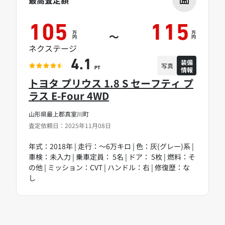
最高査定額
105
115
万
万
～
円
円
ネクステージ
装備
4.1
写真
情報
PT
トヨタ プリウス 1.8 S セーフティ プ
ラス E-Four 4WD
山形県最上郡真室川町
査定依頼日：2025年11月08日
年式：2018年 | 走行：～6万キロ | 色：灰(グレー)系 |
車検：未入力 | 乗車定員： 5名 | ドア： 5枚 | 燃料：そ
の他 | ミッション：CVT | ハンドル：右 | 修復歴：な
し