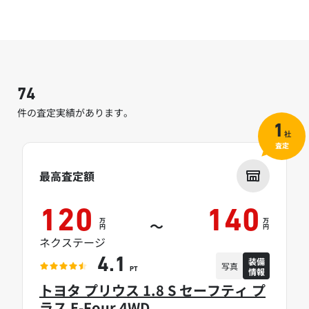
74
件の査定実績があります。
1
社
査定
最高査定額
120
140
万
万
～
円
円
ネクステージ
装備
4.1
写真
情報
PT
トヨタ プリウス 1.8 S セーフティ プ
ラス E-Four 4WD