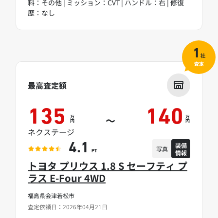
料：その他 | ミッション：CVT | ハンドル：右 | 修復
歴：なし
1
社
査定
最高査定額
135
140
万
万
～
円
円
ネクステージ
装備
4.1
写真
情報
PT
トヨタ プリウス 1.8 S セーフティ プ
ラス E-Four 4WD
福島県会津若松市
査定依頼日：2026年04月21日