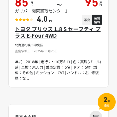
85
95
万
万
～
円
円
ガリバー関東買取センター1
装備
4.0
写真
情報
PT
トヨタ プリウス 1.8 S セーフティ プ
ラス E-Four 4WD
北海道札幌市中央区
査定依頼日：2025年11月26日
年式：2018年 | 走行：～10万キロ | 色：真珠(パール)
系 | 車検：未入力 | 乗車定員： 5名 | ドア： 5枚 | 燃
料：その他 | ミッション：CVT | ハンドル：右 | 修復
歴：なし
2
社
査定