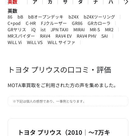
英数
ア
カ
サ
タ
ナ
ハ
マ
英数
86
bB
bBオープンデッキ
bZ4X
bZ4Xツーリング
C+pod
C-HR
FJクルーザー
GR86
GRカローラ
GRヤリス
iQ
ist
JPN TAXI
MIRAI
MR-S
MR2
MRスパイダー
RAV4
RAV4 EV
RAV4 PHV
SAI
WiLL Vi
WiLL VS
WiLL サイファ
トヨタ プリウスの口コミ・評価
MOTA車買取をご利用された方の声を集めました。
※下記は個人の感想であり、一事例となります。
トヨタ プリウス（2010｜～7万キ