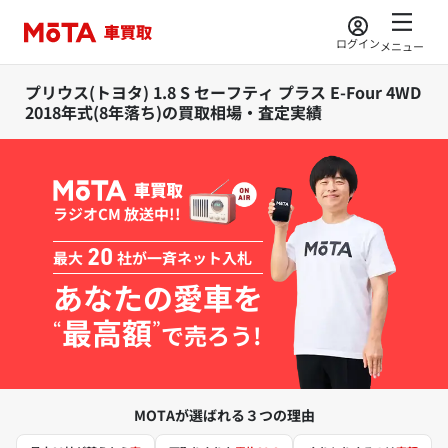
ログイン
メニュー
プリウス(トヨタ) 1.8 S セーフティ プラス E-Four 4WD
2018年式(8年落ち)の買取相場・査定実績
ラジオCM 放送中!!
最大
20
社が一斉ネット入札
あなたの愛車を
最高額
“
”
で売ろう!
MOTAが選ばれる３つの理由