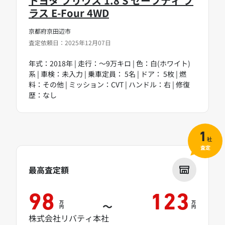
トヨタ プリウス 1.8 S セーフティ プ
ラス E-Four 4WD
京都府京田辺市
査定依頼日：2025年12月07日
年式：2018年 | 走行：～9万キロ | 色：白(ホワイト)
系 | 車検：未入力 | 乗車定員： 5名 | ドア： 5枚 | 燃
料：その他 | ミッション：CVT | ハンドル：右 | 修復
歴：なし
1
社
査定
最高査定額
98
123
万
万
～
円
円
株式会社リバティ本社