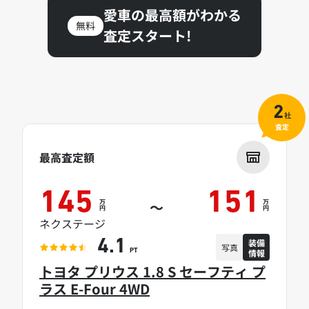
愛車の最高額がわかる
無料
査定スタート!
2
社
査定
最高査定額
145
151
万
万
～
円
円
ネクステージ
装備
4.1
写真
情報
PT
トヨタ プリウス 1.8 S セーフティ プ
ラス E-Four 4WD