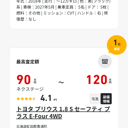
年式：2018年 | 走行：～12万キロ | 色：黒(ブラック)
系 | 車検：2027年5月 | 乗車定員： 5名 | ドア： 5枚 |
燃料：その他 | ミッション：CVT | ハンドル：右 | 修
復歴：なし
1
社
査定
最高査定額
90
120
万
万
～
円
円
ネクステージ
装備
4.1
写真
情報
PT
トヨタ プリウス 1.8 S セーフティ プ
ラス E-Four 4WD
北海道虻田郡豊浦町