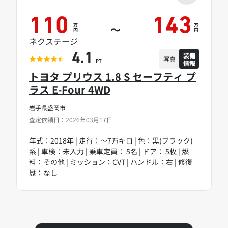
110
143
万
万
～
円
円
ネクステージ
装備
4.1
写真
情報
PT
トヨタ プリウス 1.8 S セーフティ プ
ラス E-Four 4WD
岩手県盛岡市
査定依頼日：2026年03月17日
年式：2018年 | 走行：～7万キロ | 色：黒(ブラック)
系 | 車検：未入力 | 乗車定員： 5名 | ドア： 5枚 | 燃
料：その他 | ミッション：CVT | ハンドル：右 | 修復
歴：なし