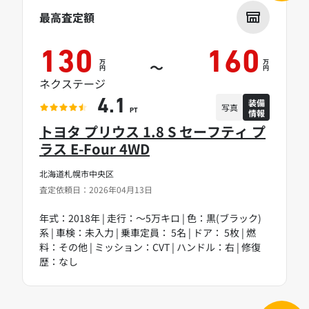
最高査定額
130
160
万
万
～
円
円
ネクステージ
装備
4.1
写真
情報
PT
トヨタ プリウス 1.8 S セーフティ プ
ラス E-Four 4WD
北海道札幌市中央区
査定依頼日：2026年04月13日
年式：2018年 | 走行：～5万キロ | 色：黒(ブラック)
系 | 車検：未入力 | 乗車定員： 5名 | ドア： 5枚 | 燃
料：その他 | ミッション：CVT | ハンドル：右 | 修復
歴：なし