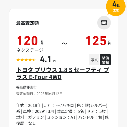
4
社
査定
最高査定額
120
125
万
万
～
円
円
ネクステージ
装備
4.1
写真
情報
PT
トヨタ プリウス 1.8 S セーフティ プ
ラス E-Four 4WD
福島県郡山市
査定依頼日：2026年04月12日
年式：2018年 | 走行：～7万キロ | 色：銀(シルバー)
系 | 車検：2029年3月 | 乗車定員： 5名 | ドア： 5枚 |
燃料：ガソリン | ミッション：AT | ハンドル：右 | 修
復歴：なし