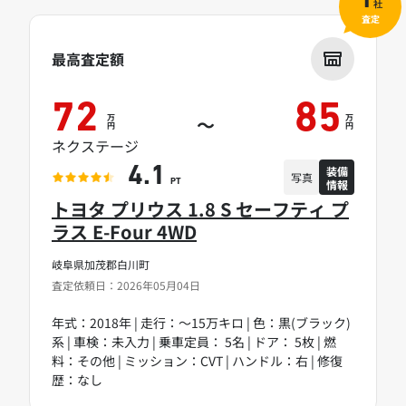
1
社
査定
最高査定額
72
85
万
万
～
円
円
ネクステージ
装備
4.1
写真
情報
PT
トヨタ プリウス 1.8 S セーフティ プ
ラス E-Four 4WD
岐阜県加茂郡白川町
査定依頼日：2026年05月04日
年式：2018年 | 走行：～15万キロ | 色：黒(ブラック)
系 | 車検：未入力 | 乗車定員： 5名 | ドア： 5枚 | 燃
料：その他 | ミッション：CVT | ハンドル：右 | 修復
歴：なし