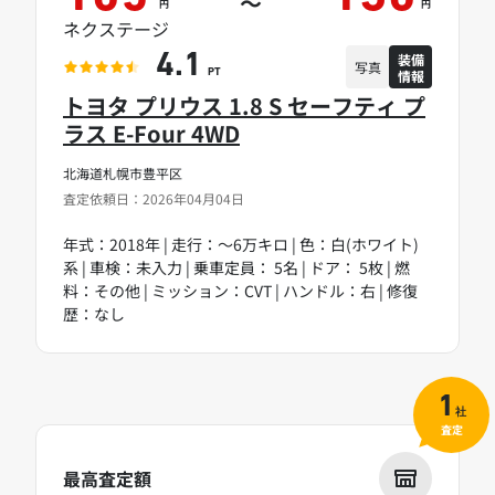
～
円
円
ネクステージ
装備
4.1
写真
情報
PT
トヨタ プリウス 1.8 S セーフティ プ
ラス E-Four 4WD
北海道札幌市豊平区
査定依頼日：2026年04月04日
年式：2018年 | 走行：～6万キロ | 色：白(ホワイト)
系 | 車検：未入力 | 乗車定員： 5名 | ドア： 5枚 | 燃
料：その他 | ミッション：CVT | ハンドル：右 | 修復
歴：なし
1
社
査定
最高査定額