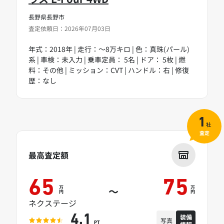
長野県長野市
査定依頼日：2026年07月03日
年式：2018年 | 走行：～8万キロ | 色：真珠(パール)
系 | 車検：未入力 | 乗車定員： 5名 | ドア： 5枚 | 燃
料：その他 | ミッション：CVT | ハンドル：右 | 修復
歴：なし
1
社
査定
最高査定額
65
75
万
万
～
円
円
ネクステージ
装備
4.1
写真
PT