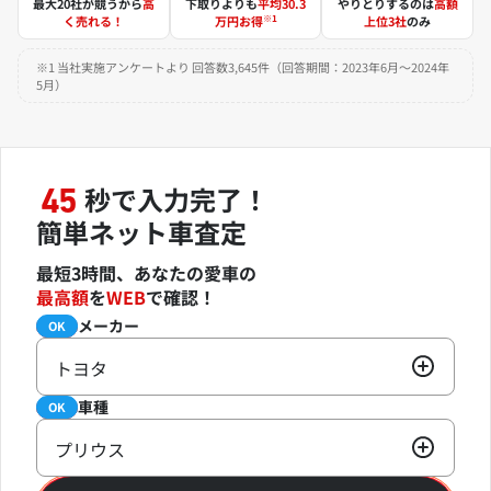
最大20社が競うから
高
下取りよりも
平均30.3
やりとりするのは
高額
※1
く売れる！
万円お得
上位3社
のみ
※1 当社実施アンケートより 回答数3,645件（回答期間：2023年6月～2024年
5月）
秒で入力完了！
45
簡単ネット車査定
最短3時間、あなたの愛車の
最高額
を
WEB
で確認！
メーカー
必須
OK
トヨタ
車種
必須
OK
プリウス