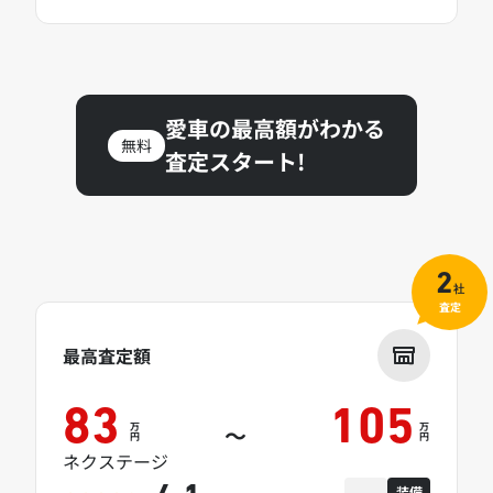
愛車の最高額がわかる
無料
査定スタート!
2
社
査定
最高査定額
83
105
万
万
～
円
円
ネクステージ
装備