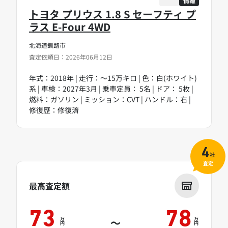
情報
トヨタ プリウス 1.8 S セーフティ プ
ラス E-Four 4WD
北海道釧路市
査定依頼日：2026年06月12日
年式：2018年 | 走行：～15万キロ | 色：白(ホワイト)
系 | 車検：2027年3月 | 乗車定員： 5名 | ドア： 5枚 |
燃料：ガソリン | ミッション：CVT | ハンドル：右 |
修復歴：修復済
4
社
査定
最高査定額
73
78
万
万
～
円
円