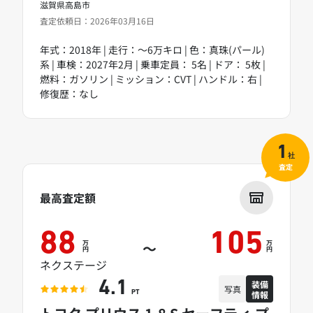
滋賀県高島市
査定依頼日：2026年03月16日
年式：2018年 | 走行：～6万キロ | 色：真珠(パール)
系 | 車検：2027年2月 | 乗車定員： 5名 | ドア： 5枚 |
燃料：ガソリン | ミッション：CVT | ハンドル：右 |
修復歴：なし
1
社
査定
最高査定額
88
105
万
万
～
円
円
ネクステージ
装備
4.1
写真
情報
PT