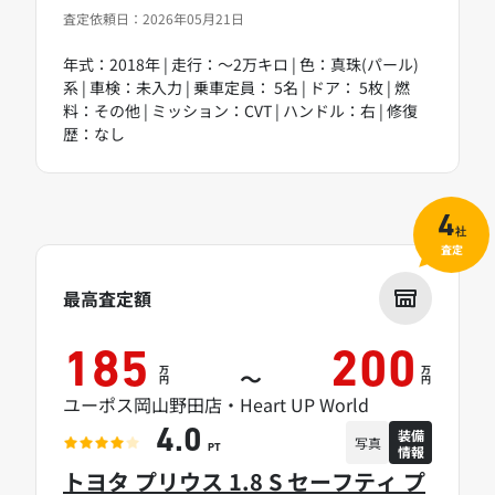
査定依頼日：2026年05月21日
年式：2018年 | 走行：～2万キロ | 色：真珠(パール)
系 | 車検：未入力 | 乗車定員： 5名 | ドア： 5枚 | 燃
料：その他 | ミッション：CVT | ハンドル：右 | 修復
歴：なし
4
社
査定
最高査定額
185
200
万
万
～
円
円
ユーポス岡山野田店・Heart UP World
装備
4.0
写真
情報
PT
トヨタ プリウス 1.8 S セーフティ プ