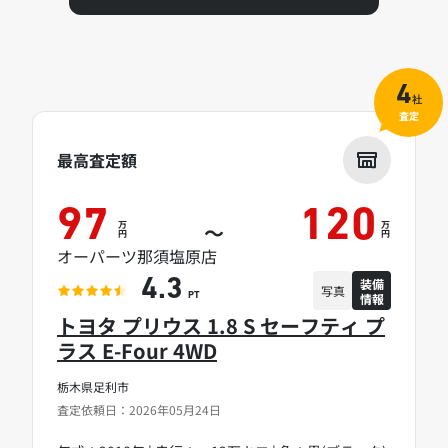
4
社
査定
最高査定額
97
120
万
万
～
円
円
オーパーツ那須塩原店
装備
4.3
写真
情報
PT
トヨタ プリウス 1.8 S セーフティ プ
ラス E-Four 4WD
栃木県足利市
査定依頼日：2026年05月24日