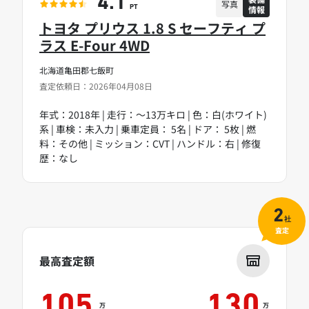
4.1
写真
情報
PT
トヨタ プリウス 1.8 S セーフティ プ
ラス E-Four 4WD
北海道亀田郡七飯町
査定依頼日：2026年04月08日
年式：2018年 | 走行：～13万キロ | 色：白(ホワイト)
系 | 車検：未入力 | 乗車定員： 5名 | ドア： 5枚 | 燃
料：その他 | ミッション：CVT | ハンドル：右 | 修復
歴：なし
2
社
査定
最高査定額
105
130
万
万