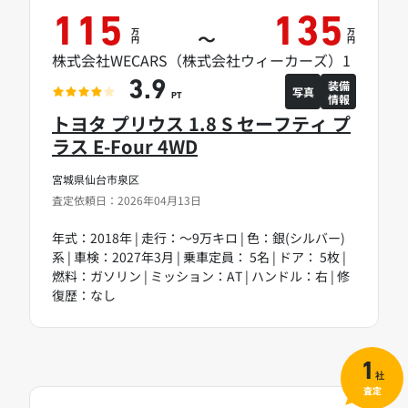
115
135
万
万
～
円
円
株式会社WECARS（株式会社ウィーカーズ）1
装備
3.9
写真
情報
PT
トヨタ プリウス 1.8 S セーフティ プ
ラス E-Four 4WD
宮城県仙台市泉区
査定依頼日：2026年04月13日
年式：2018年 | 走行：～9万キロ | 色：銀(シルバー)
系 | 車検：2027年3月 | 乗車定員： 5名 | ドア： 5枚 |
燃料：ガソリン | ミッション：AT | ハンドル：右 | 修
復歴：なし
1
社
査定