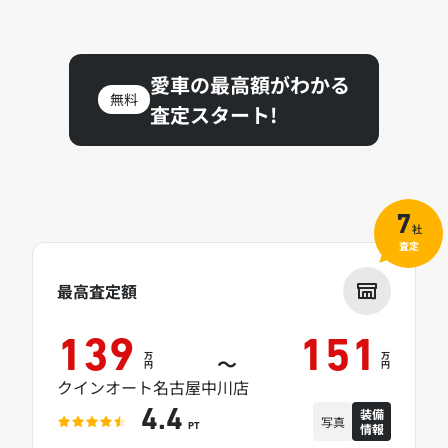
愛車の最高額がわかる
無料
査定スタート!
7
社
査定
最高査定額
139
151
万
万
～
円
円
クインオート名古屋中川店
装備
4.4
写真
情報
PT