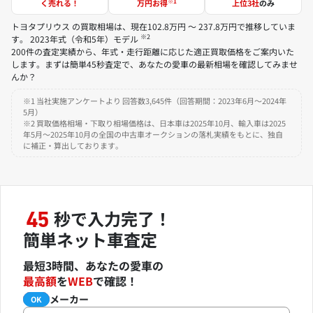
※1
く売れる！
万円お得
上位3社
のみ
トヨタプリウス の買取相場は、現在102.8万円 ～ 237.8万円で推移していま
※2
す。 2023年式（令和5年）モデル
200件の査定実績から、年式・走行距離に応じた適正買取価格をご案内いた
します。まずは簡単45秒査定で、あなたの愛車の最新相場を確認してみませ
んか？
※1 当社実施アンケートより 回答数3,645件（回答期間：2023年6月～2024年
5月）
※2 買取価格相場・下取り相場価格は、日本車は2025年10月、輸入車は2025
年5月～2025年10月の全国の中古車オークションの落札実績をもとに、独自
に補正・算出しております。
秒で入力完了！
45
簡単ネット車査定
最短3時間、あなたの愛車の
最高額
を
WEB
で確認！
メーカー
必須
OK