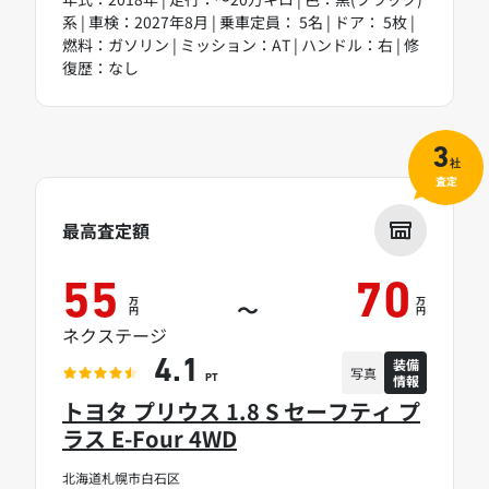
系 | 車検：2027年8月 | 乗車定員： 5名 | ドア： 5枚 |
燃料：ガソリン | ミッション：AT | ハンドル：右 | 修
復歴：なし
3
社
査定
最高査定額
55
70
万
万
～
円
円
ネクステージ
装備
4.1
写真
情報
PT
トヨタ プリウス 1.8 S セーフティ プ
ラス E-Four 4WD
北海道札幌市白石区