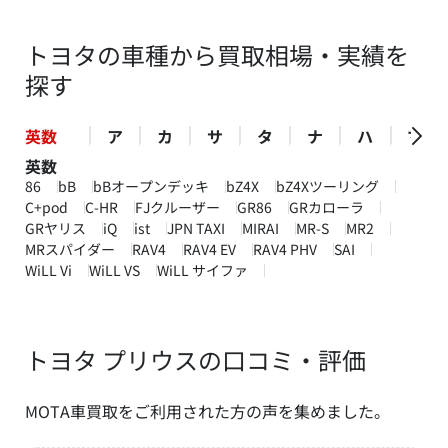
トヨタの車種から買取相場・実績を
探す
英数
ア
カ
サ
タ
ナ
ハ
マ
英数
86
bB
bBオープンデッキ
bZ4X
bZ4Xツーリング
C+pod
C-HR
FJクルーザー
GR86
GRカローラ
GRヤリス
iQ
ist
JPN TAXI
MIRAI
MR-S
MR2
MRスパイダー
RAV4
RAV4 EV
RAV4 PHV
SAI
WiLL Vi
WiLL VS
WiLL サイファ
トヨタ プリウスの口コミ・評価
MOTA車買取をご利用された方の声を集めました。