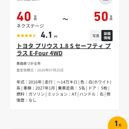
40
50
万
万
～
円
円
ネクステージ
装備
4.1
写真
情報
PT
トヨタ プリウス 1.8 S セーフティ プ
ラス E-Four 4WD
青森県つがる市
査定依頼日：2026年07月25日
年式：2016年 | 走行：～14万キロ | 色：白(ホワイト)
系 | 車検：2027年1月 | 乗車定員： 5名 | ドア： 5枚 |
燃料：ガソリン | ミッション：AT | ハンドル：右 | 修
復歴：なし
1
社