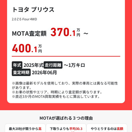
トヨタ プリウス
2.0 Z E-Four 4WD
370
万円
MOTA査定額
.1
〜
400
万円
.1
2025年式
～1万キロ
年式
走行距離
2026年06月
査定時期
※画像は最新モデルを使用しており、実際の車両とは異なる可能性
があります。
※お車の状態やエリア、時期により査定額が異なります。
※直近3か月のMOTA買取実績をもとに算出しています。
MOTAが選ばれる３つの理由
最大20社が競うから
高
下取りよりも
平均30.3
やりとりするのは
高額