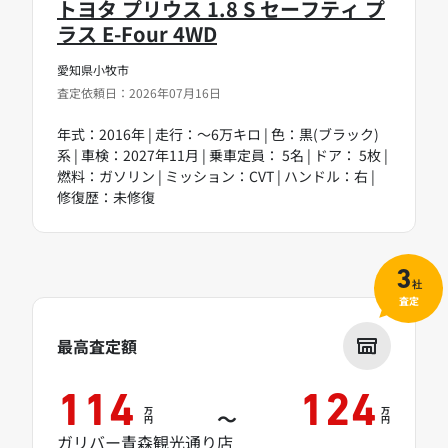
トヨタ プリウス 1.8 S セーフティ プ
ラス E-Four 4WD
愛知県小牧市
査定依頼日：2026年07月16日
年式：2016年 | 走行：～6万キロ | 色：黒(ブラック)
系 | 車検：2027年11月 | 乗車定員： 5名 | ドア： 5枚 |
燃料：ガソリン | ミッション：CVT | ハンドル：右 |
修復歴：未修復
3
社
査定
最高査定額
114
124
万
万
～
円
円
ガリバー青森観光通り店