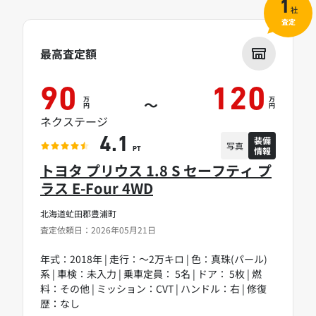
1
社
査定
最高査定額
90
120
万
万
～
円
円
ネクステージ
装備
4.1
写真
情報
PT
トヨタ プリウス 1.8 S セーフティ プ
ラス E-Four 4WD
北海道虻田郡豊浦町
査定依頼日：2026年05月21日
年式：2018年 | 走行：～2万キロ | 色：真珠(パール)
系 | 車検：未入力 | 乗車定員： 5名 | ドア： 5枚 | 燃
料：その他 | ミッション：CVT | ハンドル：右 | 修復
歴：なし