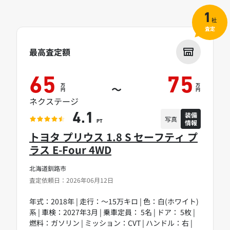
1
社
査定
最高査定額
65
75
万
万
～
円
円
ネクステージ
装備
4.1
写真
情報
PT
トヨタ プリウス 1.8 S セーフティ プ
ラス E-Four 4WD
北海道釧路市
査定依頼日：2026年06月12日
年式：2018年 | 走行：～15万キロ | 色：白(ホワイト)
系 | 車検：2027年3月 | 乗車定員： 5名 | ドア： 5枚 |
燃料：ガソリン | ミッション：CVT | ハンドル：右 |