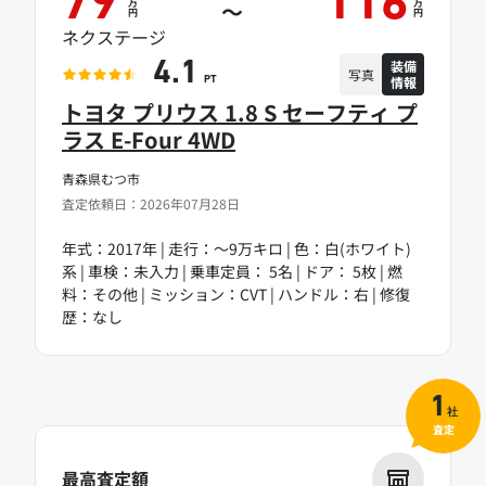
79
116
万
万
～
円
円
ネクステージ
装備
4.1
写真
情報
PT
トヨタ プリウス 1.8 S セーフティ プ
ラス E-Four 4WD
青森県むつ市
査定依頼日：2026年07月28日
年式：2017年 | 走行：～9万キロ | 色：白(ホワイト)
系 | 車検：未入力 | 乗車定員： 5名 | ドア： 5枚 | 燃
料：その他 | ミッション：CVT | ハンドル：右 | 修復
歴：なし
1
社
査定
最高査定額