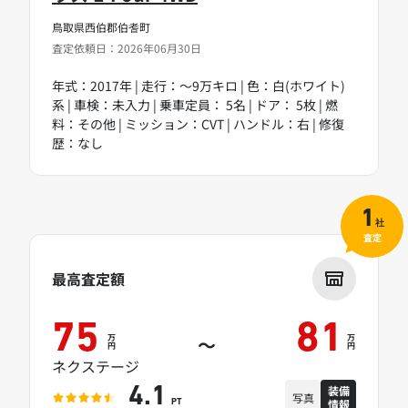
鳥取県西伯郡伯耆町
査定依頼日：2026年06月30日
年式：2017年 | 走行：～9万キロ | 色：白(ホワイト)
系 | 車検：未入力 | 乗車定員： 5名 | ドア： 5枚 | 燃
料：その他 | ミッション：CVT | ハンドル：右 | 修復
歴：なし
1
社
査定
最高査定額
75
81
万
万
～
円
円
ネクステージ
装備
4.1
写真
情報
PT