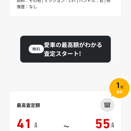
燃料：その他 | ミッション：CVT | ハンドル：右 | 修
復歴：なし
愛車の最高額がわかる
無料
査定スタート!
1
社
査定
最高査定額
41
55
万
万
～
円
円