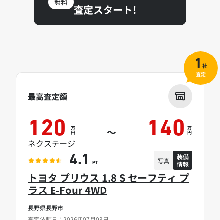
無料
査定スタート!
1
社
査定
最高査定額
120
140
万
万
～
円
円
ネクステージ
装備
4.1
写真
情報
PT
トヨタ プリウス 1.8 S セーフティ プ
ラス E-Four 4WD
長野県長野市
査定依頼日：2026年07月03日