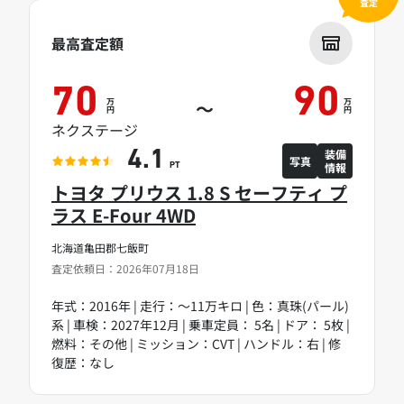
査定
最高査定額
70
90
万
万
～
円
円
ネクステージ
装備
4.1
写真
情報
PT
トヨタ プリウス 1.8 S セーフティ プ
ラス E-Four 4WD
北海道亀田郡七飯町
査定依頼日：2026年07月18日
年式：2016年 | 走行：～11万キロ | 色：真珠(パール)
系 | 車検：2027年12月 | 乗車定員： 5名 | ドア： 5枚 |
燃料：その他 | ミッション：CVT | ハンドル：右 | 修
復歴：なし