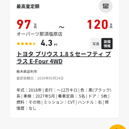
最高査定額
97
120
万
万
～
円
円
オーパーツ那須塩原店
装備
4.3
写真
情報
PT
トヨタ プリウス 1.8 S セーフティ プ
ラス E-Four 4WD
栃木県足利市
査定依頼日：2026年05月24日
年式：2018年 | 走行：～12万キロ | 色：黒(ブラック)
系 | 車検：2027年5月 | 乗車定員： 5名 | ドア： 5枚 |
燃料：その他 | ミッション：CVT | ハンドル：右 | 修
復歴：なし