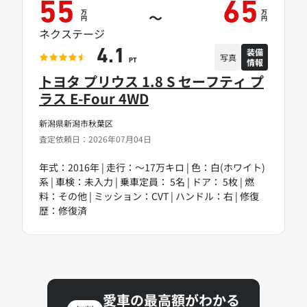
55
65
万
万
～
円
円
ネクステージ
装備
4.1
写真
情報
PT
トヨタ プリウス 1.8 S セーフティ プ
ラス E-Four 4WD
新潟県新潟市秋葉区
査定依頼日：2026年07月04日
年式：2016年 | 走行：～17万キロ | 色：白(ホワイト)
系 | 車検：未入力 | 乗車定員： 5名 | ドア： 5枚 | 燃
料：その他 | ミッション：CVT | ハンドル：右 | 修復
歴：修復済
愛車の最高額がわかる