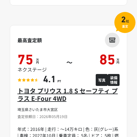
2
社
査定
最高査定額
75
85
万
万
～
円
円
ネクステージ
装備
4.1
写真
情報
PT
トヨタ プリウス 1.8 S セーフティ プ
ラス E-Four 4WD
埼玉県さいたま市大宮区
査定依頼日：2026年05月19日
年式：2016年 | 走行：～14万キロ | 色：灰(グレー)系
| 車検：2027年10月 | 乗車定員： 5名 | ドア： 5枚 | 燃