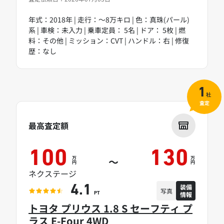
年式：2018年 | 走行：～8万キロ | 色：真珠(パール)
系 | 車検：未入力 | 乗車定員： 5名 | ドア： 5枚 | 燃
料：その他 | ミッション：CVT | ハンドル：右 | 修復
歴：なし
1
社
査定
最高査定額
100
130
万
万
～
円
円
ネクステージ
装備
4.1
写真
情報
PT
トヨタ プリウス 1.8 S セーフティ プ
ラス E-Four 4WD