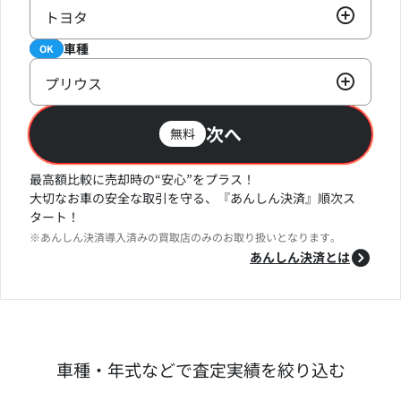
トヨタ
車種
必須
OK
プリウス
次へ
無料
最高額比較に売却時の“安心”をプラス！
大切なお車の安全な取引を守る、『あんしん決済』順次ス
タート！
※あんしん決済導入済みの買取店のみのお取り扱いとなります。
あんしん決済とは
車種・年式などで査定実績を絞り込む