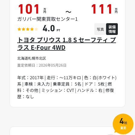
101
111
万
万
～
円
円
ガリバー関東買取センター1
装備
4.0
写真
情報
PT
トヨタ プリウス 1.8 S セーフティ プ
ラス E-Four 4WD
北海道札幌市北区
査定依頼日：2026年05月26日
年式：2017年 | 走行：～11万キロ | 色：白(ホワイト)
系 | 車検：未入力 | 乗車定員： 5名 | ドア： 5枚 | 燃
料：その他 | ミッション：CVT | ハンドル：右 | 修復
歴：なし
4
社
査定