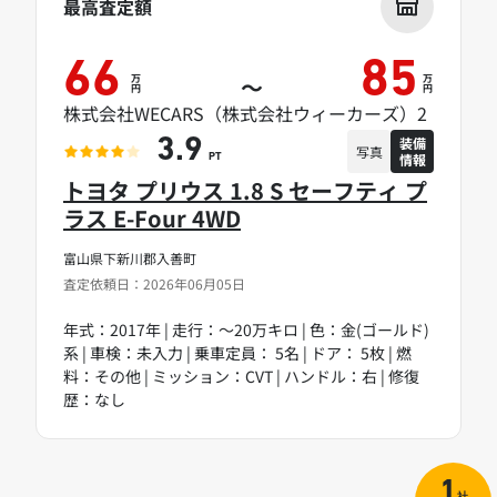
最高査定額
66
85
万
万
～
円
円
株式会社WECARS（株式会社ウィーカーズ）2
装備
3.9
写真
情報
PT
トヨタ プリウス 1.8 S セーフティ プ
ラス E-Four 4WD
富山県下新川郡入善町
査定依頼日：2026年06月05日
年式：2017年 | 走行：～20万キロ | 色：金(ゴールド)
系 | 車検：未入力 | 乗車定員： 5名 | ドア： 5枚 | 燃
料：その他 | ミッション：CVT | ハンドル：右 | 修復
歴：なし
1