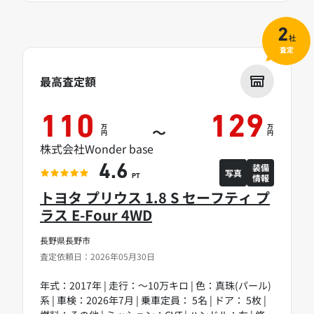
2
社
査定
最高査定額
110
129
万
万
～
円
円
株式会社Wonder base
装備
4.6
写真
情報
PT
トヨタ プリウス 1.8 S セーフティ プ
ラス E-Four 4WD
長野県長野市
査定依頼日：2026年05月30日
年式：2017年 | 走行：～10万キロ | 色：真珠(パール)
系 | 車検：2026年7月 | 乗車定員： 5名 | ドア： 5枚 |