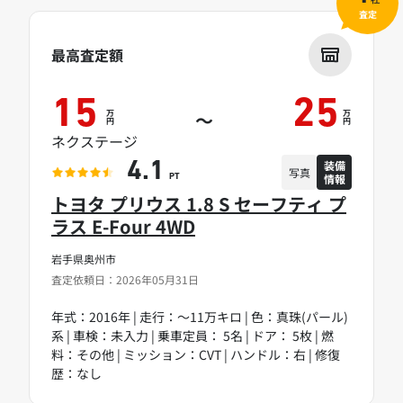
社
査定
最高査定額
15
25
万
万
～
円
円
ネクステージ
装備
4.1
写真
情報
PT
トヨタ プリウス 1.8 S セーフティ プ
ラス E-Four 4WD
岩手県奥州市
査定依頼日：2026年05月31日
年式：2016年 | 走行：～11万キロ | 色：真珠(パール)
系 | 車検：未入力 | 乗車定員： 5名 | ドア： 5枚 | 燃
料：その他 | ミッション：CVT | ハンドル：右 | 修復
歴：なし