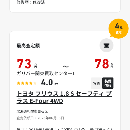
修復歴：修復済
4
社
査定
最高査定額
73
78
万
万
～
円
円
ガリバー関東買取センター1
装備
4.0
写真
情報
PT
トヨタ プリウス 1.8 S セーフティ プ
ラス E-Four 4WD
北海道札幌市白石区
査定依頼日：2026年06月06日
年式：2018年 | 走行：～20万キロ | 色：黒(ブラック)