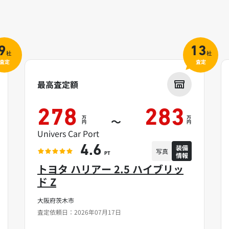
9
13
社
社
査定
査定
最高査定額
278
283
万
万
～
円
円
Univers Car Port
装備
4.6
写真
情報
PT
トヨタ ハリアー 2.5 ハイブリッ
ド Z
大阪府茨木市
査定依頼日：2026年07月17日