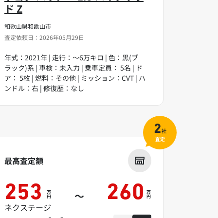
ド Z
和歌山県和歌山市
査定依頼日：2026年05月29日
年式：2021年 | 走行：～6万キロ | 色：黒(ブ
ラック)系 | 車検：未入力 | 乗車定員： 5名 | ド
ア： 5枚 | 燃料：その他 | ミッション：CVT | ハ
ンドル：右 | 修復歴：なし
2
社
査定
最高査定額
253
260
万
万
～
円
円
ネクステージ