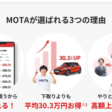
MOTAが選ばれる3つの理由
競うから
下取りよりも
やり
れる！
平均30.3万円お得
高額上
※1