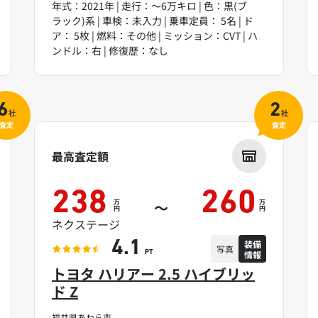
年式：2021年 | 走行：～6万キロ | 色：黒(ブ
ラック)系 | 車検：未入力 | 乗車定員： 5名 | ド
ア： 5枚 | 燃料：その他 | ミッション：CVT | ハ
ンドル：右 | 修復歴：なし
6
2
社
社
査定
査定
最高査定額
238
260
万
万
～
円
円
ネクステージ
装備
4.1
写真
情報
PT
トヨタ ハリアー 2.5 ハイブリッ
ド Z
福井県あわら市