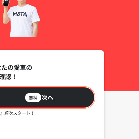
なたの愛車の
確認！
次へ
無料
』順次スタート！