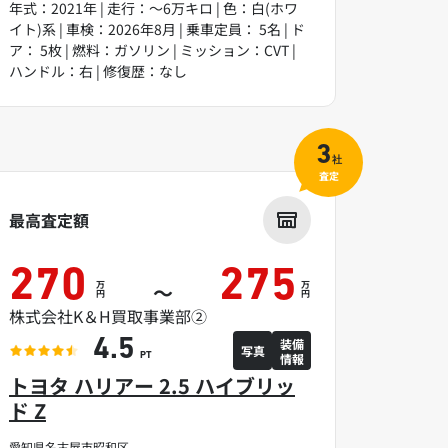
年式：2021年 | 走行：～6万キロ | 色：白(ホワ
イト)系 | 車検：2026年8月 | 乗車定員： 5名 | ド
ア： 5枚 | 燃料：ガソリン | ミッション：CVT |
ハンドル：右 | 修復歴：なし
3
社
査定
最高査定額
270
275
万
万
～
円
円
株式会社K＆H買取事業部②
装備
4.5
写真
情報
PT
トヨタ ハリアー 2.5 ハイブリッ
ド Z
愛知県名古屋市昭和区