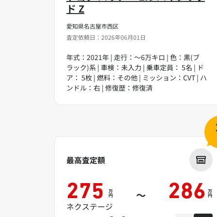
ド Z
愛知県名古屋市西区
査定依頼日：2026年06月01日
年式：2021年 | 走行：～6万キロ | 色：黒(ブ
ラック)系 | 車検：未入力 | 乗車定員： 5名 | ド
ア： 5枚 | 燃料：その他 | ミッション：CVT | ハ
ンドル：右 | 修復歴：修復済
最高査定額
275
286
万
万
～
円
円
ネクステージ