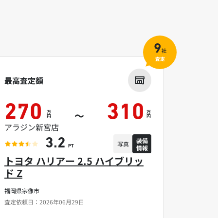
9
社
査定
最高査定額
270
310
万
万
～
円
円
アラジン新宮店
装備
3.2
写真
情報
PT
トヨタ ハリアー 2.5 ハイブリッ
ド Z
福岡県宗像市
査定依頼日：2026年06月29日