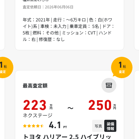
査定依頼日：2026年06月06日
年式：2021年 | 走行：～6万キロ | 色：白(ホワ
イト)系 | 車検：未入力 | 乗車定員： 5名 | ドア：
5枚 | 燃料：その他 | ミッション：CVT | ハンド
ル：右 | 修復歴：なし
1
1
社
社
査定
査定
最高査定額
223
250
万
万
～
円
円
ネクステージ
装備
4.1
写真
情報
PT
トヨタ ハリアー 2.5 ハイブリッ