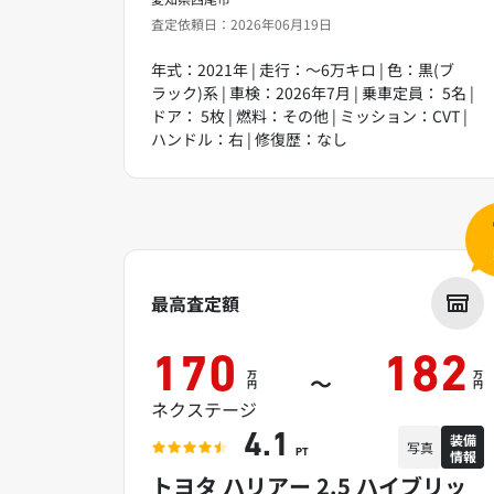
査定依頼日：2026年06月19日
年式：2021年 | 走行：～6万キロ | 色：黒(ブ
ラック)系 | 車検：2026年7月 | 乗車定員： 5名 |
ドア： 5枚 | 燃料：その他 | ミッション：CVT |
ハンドル：右 | 修復歴：なし
最高査定額
170
182
万
万
～
円
円
ネクステージ
装備
4.1
写真
情報
PT
トヨタ ハリアー 2.5 ハイブリッ