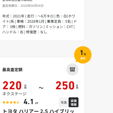
査定依頼日：2026年06月04日
年式：2021年 | 走行：～6万キロ | 色：白(ホワ
イト)系 | 車検：2028年1月 | 乗車定員： 5名 | ド
ア： 5枚 | 燃料：ガソリン | ミッション：CVT |
ハンドル：右 | 修復歴：なし
1
社
査定
最高査定額
220
250
万
万
～
円
円
ネクステージ
装備
4.1
写真
情報
PT
トヨタ ハリアー 2.5 ハイブリッ