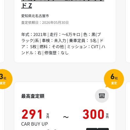
ド Z
愛知県北名古屋市
査定依頼日：2026年05月30日
年式：2021年 | 走行：～6万キロ | 色：黒(ブ
ラック)系 | 車検：未入力 | 乗車定員： 5名 | ド
ア： 5枚 | 燃料：その他 | ミッション：CVT | ハ
ンドル：右 | 修復歴：なし
3
6
社
社
査定
査定
最高査定額
291
300
万
万
～
円
円
CAR BUY UP