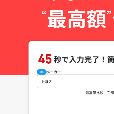
最高額
“
”
45
秒で入力完了！
メーカー
必須
OK
トヨタ
最高額比較に売却