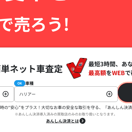
で売ろう!
最短3時間、あ
簡単ネット車査定
最高額
を
WEB
で
車種
必須
OK
ハリアー
時の“安心”をプラス！
大切なお車の安全な取引を守る、『あんしん決済
※あんしん決済導入済みの買取店のみのお取り扱いとなります。
あんしん決済とは