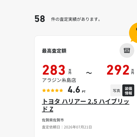
58
件の査定実績があります。
最高査定額
283
292
万
万
～
円
円
アラジン糸島店
装備
4.6
写真
情報
PT
トヨタ ハリアー 2.5 ハイブリッ
ド Z
佐賀県佐賀市
査定依頼日：2026年07月21日