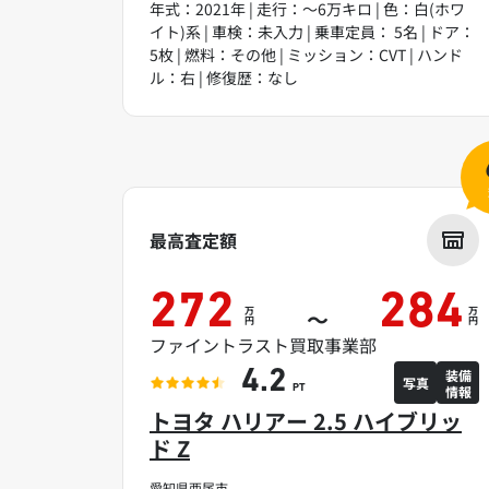
年式：2021年 | 走行：～6万キロ | 色：白(ホワ
イト)系 | 車検：未入力 | 乗車定員： 5名 | ドア：
5枚 | 燃料：その他 | ミッション：CVT | ハンド
ル：右 | 修復歴：なし
最高査定額
272
284
万
万
～
円
円
ファイントラスト買取事業部
装備
4.2
写真
情報
PT
トヨタ ハリアー 2.5 ハイブリッ
ド Z
愛知県西尾市