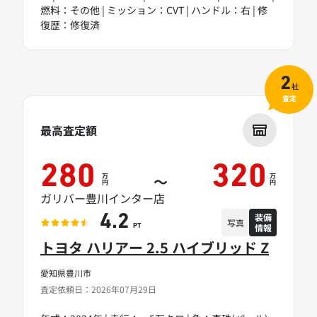
燃料：その他 | ミッション：CVT | ハンドル：右 | 修
復歴：修復済
2
社
査定
最高査定額
280
320
万
万
～
円
円
ガリバー豊川インター店
装備
4.2
写真
情報
PT
トヨタ ハリアー 2.5 ハイブリッド Z
愛知県豊川市
査定依頼日：2026年07月29日