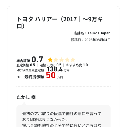
トヨタ ハリアー（2017｜～9万キ
ロ）
店舗名：
Tauros Japan
投稿日：
2026年08月04日
0.7
総合評価
査定価格
連絡・対応
おすすめ度
0.5
0.5
1.0
138.4
MOTA車買取査定額
万円
50
最終提示額
万円
たかし
様
最初のアポ取りの段階で他社の悪口を言って
おり印象は良くなかった。
提示金額も他社の半分で特に良いところはな