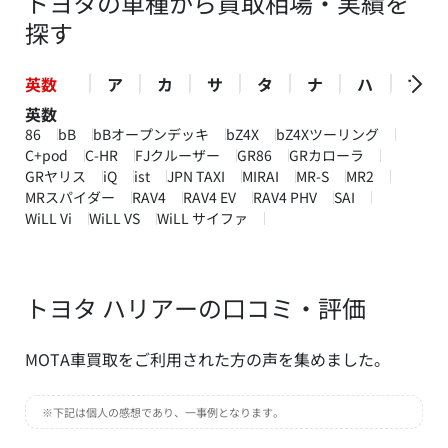
トヨタの車種から買取相場・実績を
探す
英数
ア
カ
サ
タ
ナ
ハ
マ
英数
86
bB
bBオープンデッキ
bZ4X
bZ4Xツーリング
C+pod
C-HR
FJクルーザー
GR86
GRカローラ
GRヤリス
iQ
ist
JPN TAXI
MIRAI
MR-S
MR2
MRスパイダー
RAV4
RAV4 EV
RAV4 PHV
SAI
WiLL Vi
WiLL VS
WiLL サイファ
トヨタ ハリアーの口コミ・評価
MOTA車買取をご利用された方の声を集めました。
※下記は個人の感想であり、一事例となります。