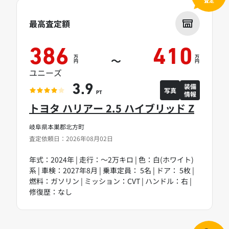
査定
最高査定額
386
410
万
万
～
円
円
ユニーズ
装備
3.9
写真
情報
PT
トヨタ ハリアー 2.5 ハイブリッド Z
岐阜県本巣郡北方町
査定依頼日：2026年08月02日
年式：2024年 | 走行：～2万キロ | 色：白(ホワイト)
系 | 車検：2027年8月 | 乗車定員： 5名 | ドア： 5枚 |
燃料：ガソリン | ミッション：CVT | ハンドル：右 |
修復歴：なし