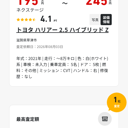
195
245
万
万
～
円
円
ネクステージ
装備
4.1
写真
情報
PT
トヨタ ハリアー 2.5 ハイブリッド Z
滋賀県草津市
査定依頼日：2026年08月03日
年式：2021年 | 走行：～8万キロ | 色：白(ホワイト)
系 | 車検：未入力 | 乗車定員： 5名 | ドア： 5枚 | 燃
料：その他 | ミッション：CVT | ハンドル：右 | 修復
歴：なし
1
社
査定
最高査定額