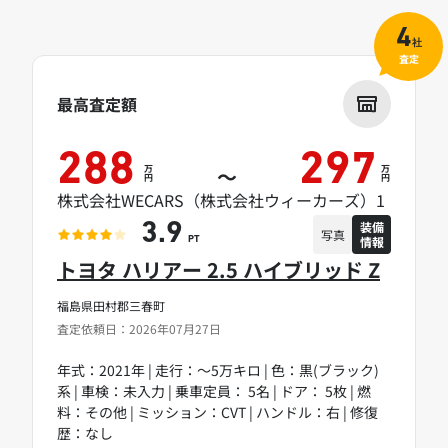
4
社
査定
最高査定額
288
297
万
万
～
円
円
株式会社WECARS（株式会社ウィーカーズ）1
装備
3.9
写真
情報
PT
トヨタ ハリアー 2.5 ハイブリッド Z
福島県田村郡三春町
査定依頼日：2026年07月27日
年式：2021年 | 走行：～5万キロ | 色：黒(ブラック)
系 | 車検：未入力 | 乗車定員： 5名 | ドア： 5枚 | 燃
料：その他 | ミッション：CVT | ハンドル：右 | 修復
歴：なし