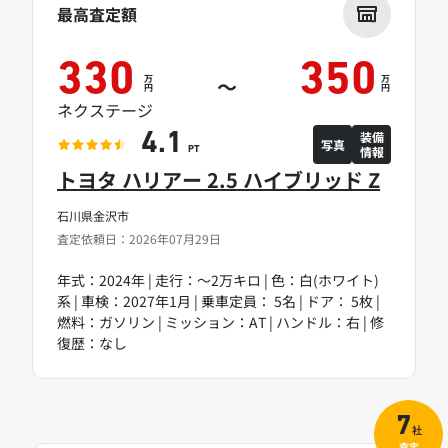
最高査定額
330
350
万
万
～
円
円
ネクステージ
装備
4.1
写真
情報
PT
トヨタ ハリアー 2.5 ハイブリッド Z
石川県金沢市
査定依頼日：2026年07月29日
年式：2024年 | 走行：～2万キロ | 色：白(ホワイト)
系 | 車検：2027年1月 | 乗車定員： 5名 | ドア： 5枚 |
燃料：ガソリン | ミッション：AT | ハンドル：右 | 修
復歴：なし
7
社
査定