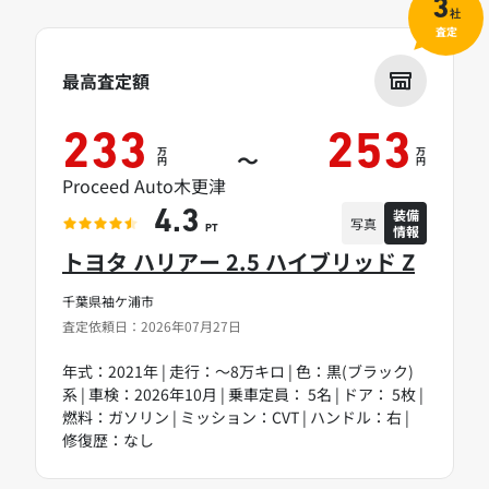
3
社
査定
最高査定額
233
253
万
万
～
円
円
Proceed Auto木更津
装備
4.3
写真
情報
PT
トヨタ ハリアー 2.5 ハイブリッド Z
千葉県袖ケ浦市
査定依頼日：2026年07月27日
年式：2021年 | 走行：～8万キロ | 色：黒(ブラック)
系 | 車検：2026年10月 | 乗車定員： 5名 | ドア： 5枚 |
燃料：ガソリン | ミッション：CVT | ハンドル：右 |
修復歴：なし