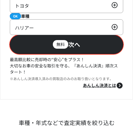
トヨタ
車種
必須
OK
ハリアー
次へ
無料
最高額比較に売却時の“安心”をプラス！
大切なお車の安全な取引を守る、『あんしん決済』順次ス
タート！
※あんしん決済導入済みの買取店のみのお取り扱いとなります。
あんしん決済とは
車種・年式などで査定実績を絞り込む