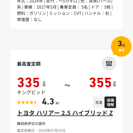
年式：2024年 | 走行：～5万キロ | 色：真珠(パール)
系 | 車検：2027年5月 | 乗車定員： 5名 | ドア： 5枚 |
燃料：ガソリン | ミッション：CVT | ハンドル：右 |
修復歴：なし
3
社
査定
最高査定額
335
355
万
万
～
円
円
キングビッド
装備
4.3
写真
情報
PT
トヨタ ハリアー 2.5 ハイブリッド Z
静岡県伊豆の国市
査定依頼日：2026年07月29日