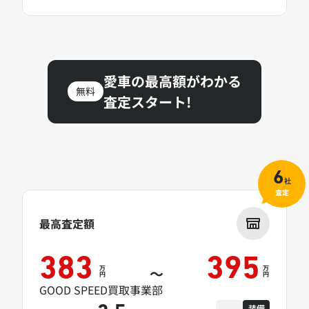
愛車の最高額がわかる
無料
査定スタート!
6
社
査定
最高査定額
383
395
万
万
～
円
円
GOOD SPEED買取事業部
装備