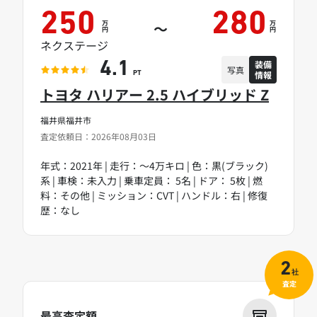
250
280
万
万
～
円
円
ネクステージ
装備
4.1
写真
情報
PT
トヨタ ハリアー 2.5 ハイブリッド Z
福井県福井市
査定依頼日：2026年08月03日
年式：2021年 | 走行：～4万キロ | 色：黒(ブラック)
系 | 車検：未入力 | 乗車定員： 5名 | ドア： 5枚 | 燃
料：その他 | ミッション：CVT | ハンドル：右 | 修復
歴：なし
2
社
査定
最高査定額