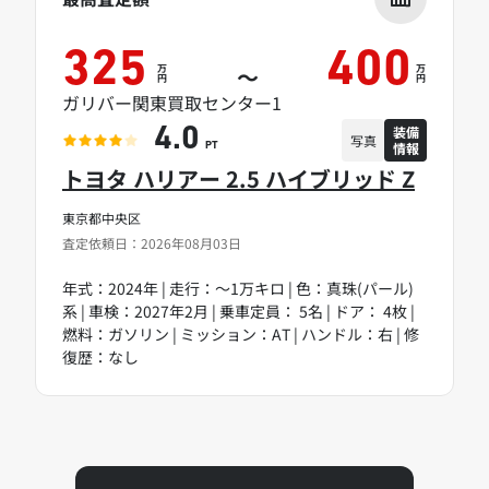
325
400
万
万
～
円
円
ガリバー関東買取センター1
装備
4.0
写真
情報
PT
トヨタ ハリアー 2.5 ハイブリッド Z
東京都中央区
査定依頼日：2026年08月03日
年式：2024年 | 走行：～1万キロ | 色：真珠(パール)
系 | 車検：2027年2月 | 乗車定員： 5名 | ドア： 4枚 |
燃料：ガソリン | ミッション：AT | ハンドル：右 | 修
復歴：なし