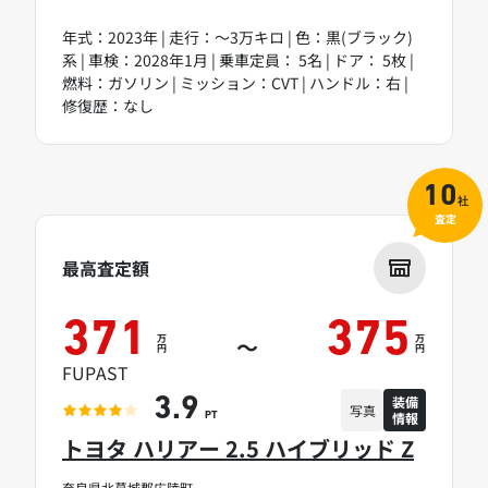
年式：2023年 | 走行：～3万キロ | 色：黒(ブラック)
系 | 車検：2028年1月 | 乗車定員： 5名 | ドア： 5枚 |
燃料：ガソリン | ミッション：CVT | ハンドル：右 |
修復歴：なし
10
社
査定
最高査定額
371
375
万
万
～
円
円
FUPAST
装備
3.9
写真
情報
PT
トヨタ ハリアー 2.5 ハイブリッド Z
奈良県北葛城郡広陵町