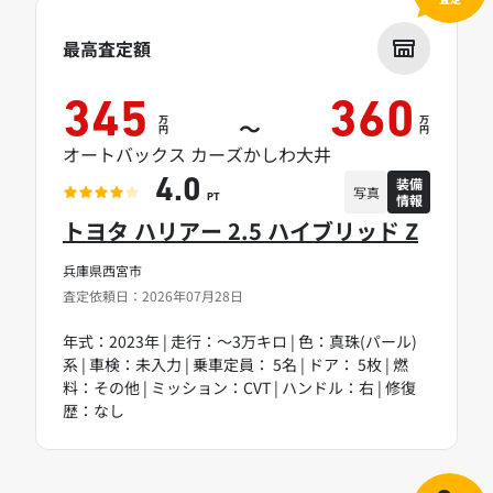
最高査定額
345
360
万
万
～
円
円
オートバックス カーズかしわ大井
装備
4.0
写真
情報
PT
トヨタ ハリアー 2.5 ハイブリッド Z
兵庫県西宮市
査定依頼日：2026年07月28日
年式：2023年 | 走行：～3万キロ | 色：真珠(パール)
系 | 車検：未入力 | 乗車定員： 5名 | ドア： 5枚 | 燃
料：その他 | ミッション：CVT | ハンドル：右 | 修復
歴：なし