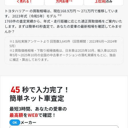
※1
く売れる！
万円お得
上位3社
のみ
トヨタハリアー の買取相場は、現在168.9万円 ～ 271万円で推移していま
※2
す。 2023年式（令和5年）モデル
1769件の査定実績から、年式・走行距離に応じた適正買取価格をご案内いた
します。まずは簡単45秒査定で、あなたの愛車の最新相場を確認してみませ
んか？
※1 当社実施アンケートより 回答数3,645件（回答期間：2023年6月～2024年
5月）
※2 買取価格相場・下取り相場価格は、日本車は2025年10月、輸入車は2025
年5月～2025年10月の全国の中古車オークションの落札実績をもとに、独自
に補正・算出しております。
秒で入力完了！
45
簡単ネット車査定
最短3時間、あなたの愛車の
最高額
を
WEB
で確認！
メーカー
必須
OK