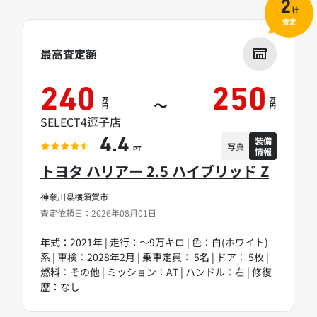
2
社
査定
最高査定額
240
250
万
万
～
円
円
SELECT4逗子店
装備
4.4
写真
情報
PT
トヨタ ハリアー 2.5 ハイブリッド Z
神奈川県横須賀市
査定依頼日：2026年08月01日
年式：2021年 | 走行：～9万キロ | 色：白(ホワイト)
系 | 車検：2028年2月 | 乗車定員： 5名 | ドア： 5枚 |
燃料：その他 | ミッション：AT | ハンドル：右 | 修復
歴：なし