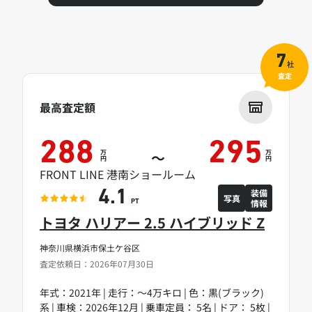
7
社
査定
最高査定額
288
295
万
万
～
円
円
FRONT LINE 港南ショールーム
装備
4.1
写真
情報
PT
トヨタ ハリアー 2.5 ハイブリッド Z
神奈川県横浜市保土ケ谷区
査定依頼日：2026年07月30日
年式：2021年 | 走行：～4万キロ | 色：黒(ブラック)
系 | 車検：2026年12月 | 乗車定員： 5名 | ドア： 5枚 |