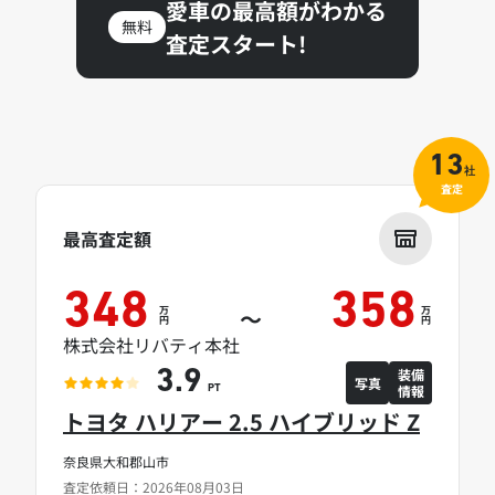
愛車の最高額がわかる
無料
査定スタート!
13
社
査定
最高査定額
348
358
万
万
～
円
円
株式会社リバティ本社
装備
3.9
写真
情報
PT
トヨタ ハリアー 2.5 ハイブリッド Z
奈良県大和郡山市
査定依頼日：2026年08月03日