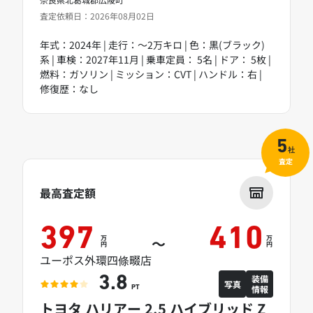
査定依頼日：2026年08月02日
年式：2024年 | 走行：～2万キロ | 色：黒(ブラック)
系 | 車検：2027年11月 | 乗車定員： 5名 | ドア： 5枚 |
燃料：ガソリン | ミッション：CVT | ハンドル：右 |
修復歴：なし
5
社
査定
最高査定額
397
410
万
万
～
円
円
ユーポス外環四條畷店
装備
3.8
写真
情報
PT
トヨタ ハリアー 2.5 ハイブリッド Z