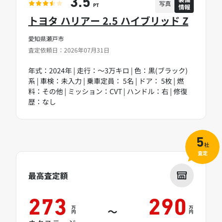
3.5
写真
情報
PT
トヨタ ハリアー 2.5 ハイブリッド Z
愛知県瀬戸市
査定依頼日：2026年07月31日
年式：2024年 | 走行：～3万キロ | 色：黒(ブラック)
系 | 車検：未入力 | 乗車定員： 5名 | ドア： 5枚 | 燃
料：その他 | ミッション：CVT | ハンドル：右 | 修復
歴：なし
5
社
査定
最高査定額
273
290
万
万
～
円
円