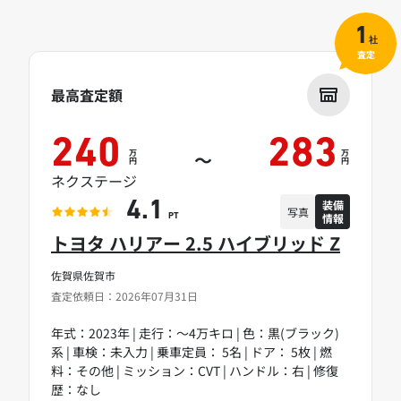
1
社
査定
最高査定額
240
283
万
万
～
円
円
ネクステージ
装備
4.1
写真
情報
PT
トヨタ ハリアー 2.5 ハイブリッド Z
佐賀県佐賀市
査定依頼日：2026年07月31日
年式：2023年 | 走行：～4万キロ | 色：黒(ブラック)
系 | 車検：未入力 | 乗車定員： 5名 | ドア： 5枚 | 燃
料：その他 | ミッション：CVT | ハンドル：右 | 修復
歴：なし