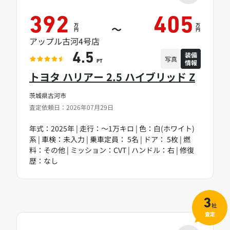
392
405
万
万
～
円
円
アップル古河4号店
装備
4.5
写真
情報
PT
トヨタ ハリアー 2.5 ハイブリッド Z
茨城県古河市
査定依頼日：2026年07月29日
年式：2025年 | 走行：～1万キロ | 色：白(ホワイト)
系 | 車検：未入力 | 乗車定員： 5名 | ドア： 5枚 | 燃
料：その他 | ミッション：CVT | ハンドル：右 | 修復
歴：なし
3
社
査定