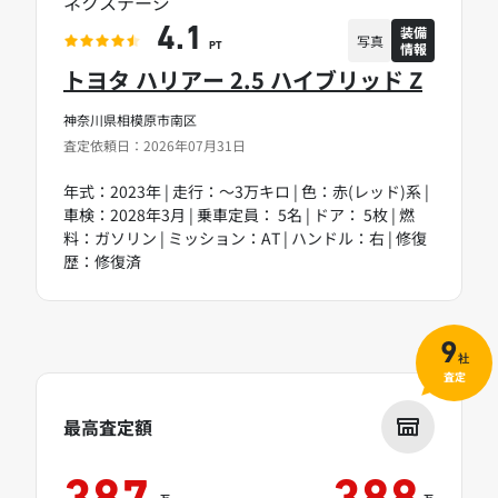
ネクステージ
装備
4.1
写真
情報
PT
トヨタ ハリアー 2.5 ハイブリッド Z
神奈川県相模原市南区
査定依頼日：2026年07月31日
年式：2023年 | 走行：～3万キロ | 色：赤(レッド)系 |
車検：2028年3月 | 乗車定員： 5名 | ドア： 5枚 | 燃
料：ガソリン | ミッション：AT | ハンドル：右 | 修復
歴：修復済
9
社
査定
最高査定額
万
万