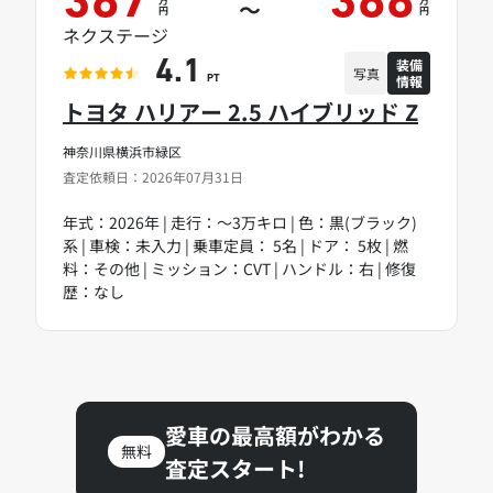
387
388
～
円
円
ネクステージ
装備
4.1
写真
情報
PT
トヨタ ハリアー 2.5 ハイブリッド Z
神奈川県横浜市緑区
査定依頼日：2026年07月31日
年式：2026年 | 走行：～3万キロ | 色：黒(ブラック)
系 | 車検：未入力 | 乗車定員： 5名 | ドア： 5枚 | 燃
料：その他 | ミッション：CVT | ハンドル：右 | 修復
歴：なし
愛車の最高額がわかる
無料
査定スタート!