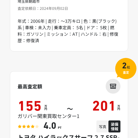
埼玉県朝霞市
査定依頼日：2024年09月02日
年式：2006年 | 走行：～3万キロ | 色：黒(ブラック)
系 | 車検：未入力 | 乗車定員： 5名 | ドア： 5枚 | 燃
料：ガソリン | ミッション：AT | ハンドル：右 | 修復
歴：修復済
2
社
査定
最高査定額
155
201
万
万
～
円
円
ガリバー関東買取センター1
装備
4.0
写真
情報
PT
トヨタ ハイラックスサーフ 2.7 SSR-