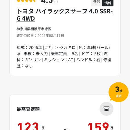
4.5
写真
情報
PT
トヨタ ハイラックスサーフ 4.0 SSR-
G 4WD
神奈川県相模原市緑区
査定依頼日：2025年08月17日
年式：2006年 | 走行：～3万キロ | 色：真珠(パール)
系 | 車検：未入力 | 乗車定員： 5名 | ドア： 5枚 | 燃
料：ガソリン | ミッション：AT | ハンドル：右 | 修復
歴：なし
3
社
査定
最高査定額
123
159
万
万
～
円
円