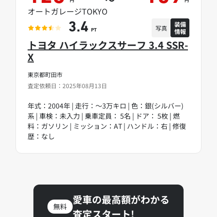
オートガレージTOKYO
装備
3.4
写真
情報
PT
トヨタ ハイラックスサーフ 3.4 SSR-
X
東京都町田市
査定依頼日：2025年08月13日
年式：2004年 | 走行：～3万キロ | 色：銀(シルバー)
系 | 車検：未入力 | 乗車定員： 5名 | ドア： 5枚 | 燃
料：ガソリン | ミッション：AT | ハンドル：右 | 修復
歴：なし
愛車の最高額がわかる
無料
査定スタート!