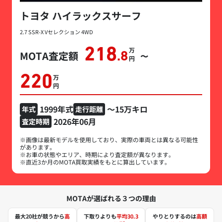
トヨタ ハイラックスサーフ
2.7 SSR-X Vセレクション 4WD
218
万円
MOTA査定額
.8
〜
220
万円
1999年式
～15万キロ
年式
走行距離
2026年06月
査定時期
※画像は最新モデルを使用しており、実際の車両とは異なる可能性
があります。
※お車の状態やエリア、時期により査定額が異なります。
※直近3か月のMOTA買取実績をもとに算出しています。
MOTAが選ばれる３つの理由
最大20社が競うから
高
下取りよりも
平均30.3
やりとりするのは
高額