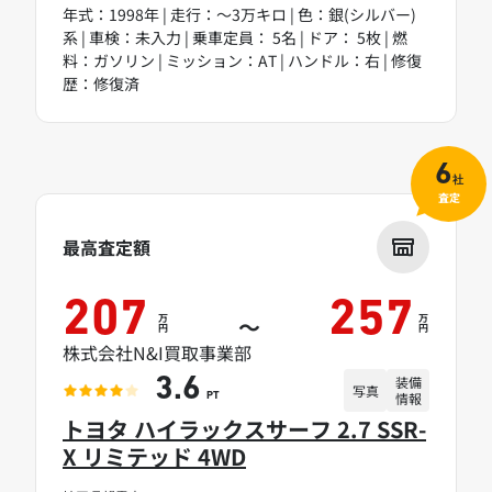
年式：1998年 | 走行：～3万キロ | 色：銀(シルバー)
系 | 車検：未入力 | 乗車定員： 5名 | ドア： 5枚 | 燃
料：ガソリン | ミッション：AT | ハンドル：右 | 修復
歴：修復済
6
社
査定
最高査定額
207
257
万
万
～
円
円
株式会社N&I買取事業部
装備
3.6
写真
情報
PT
トヨタ ハイラックスサーフ 2.7 SSR-
X リミテッド 4WD