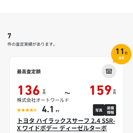
7
件の査定実績があります。
11
社
査定
最高査定額
136
159
万
万
～
円
円
株式会社オートワールド
装備
4.1
写真
情報
PT
トヨタ ハイラックスサーフ 2.4 SSR-
X ワイドボデー ディーゼルターボ