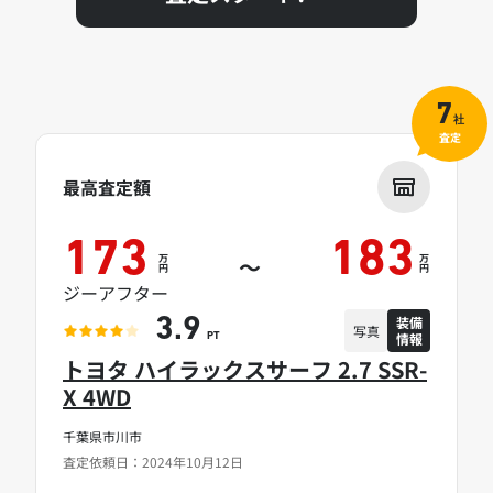
7
社
査定
最高査定額
173
183
万
万
～
円
円
ジーアフター
装備
3.9
写真
情報
PT
トヨタ ハイラックスサーフ 2.7 SSR-
X 4WD
千葉県市川市
査定依頼日：2024年10月12日