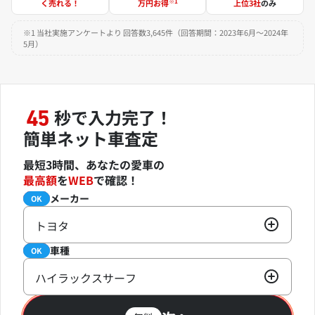
※1
く売れる！
万円お得
上位3社
のみ
※1 当社実施アンケートより 回答数3,645件（回答期間：2023年6月～2024年
5月）
秒で入力完了！
45
簡単ネット車査定
最短3時間、あなたの愛車の
最高額
を
WEB
で確認！
メーカー
必須
OK
トヨタ
車種
必須
OK
ハイラックスサーフ