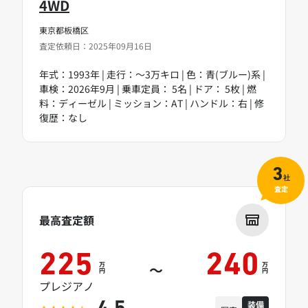
4WD
東京都板橋区
査定依頼日：2025年09月16日
年式：1993年 | 走行：～3万キロ | 色：青(ブルー)系 |
車検：2026年9月 | 乗車定員： 5名 | ドア： 5枚 | 燃
料：ディーゼル | ミッション：AT | ハンドル：右 | 修
復歴：なし
3
社
査定
最高査定額
225
240
万
万
～
円
円
プレジアノ
装備