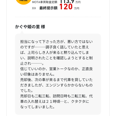
113.9
MOTA車買取査定額
万円
120
最終提示額
万円
かぐや姫の里
様
担当になって下さった方が、悪い方ではない
のですが………調子良く話していたと思え
ば、上司らしき人が来ると黙り込んでしま
い、説明されたことを確認しようとすると制
止され………。
信じていいのか、営業トークなのか、正直良
い印象はありません。
売却後、次の車が来るまで代車を貸していた
だきましたが、エンジンすらかからないもの
でした。
売却日も二転三転、訪問日時も二転三転、代
車の入れ替えは２１時頃…と、クタクタに
なってしまいました。