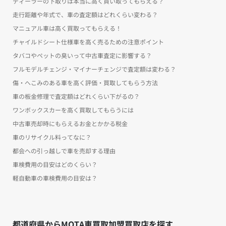
ディーラーの下取りは本当に高く買い取ってもらえる？
走行距離や年式で、車の査定額はどれくらい変わる？
マニュアル車は高く買取ってもらえる！
チャイルドシート仕様車を高く売るための注意ポイント
タバコやペットの臭いって中古車査定に影響する？
フルモデルチェンジ・マイナーチェンジで査定額は変わる？
傷・へこみのある車を高く評価・買取してもらう方法
車の板金修理で査定額はどれくらい下がるの？
ワンボックスカーを高く買取してもらうには
中古車売却時にもらえるお金とかかる税金
車のリサイクル料ってなに？
都会への引っ越しで車を売却する理由
車検費用の目安はどのくらい？
軽自動車の車検費用の目安は？
都道府県からMOTA車買取加盟買取店を探す