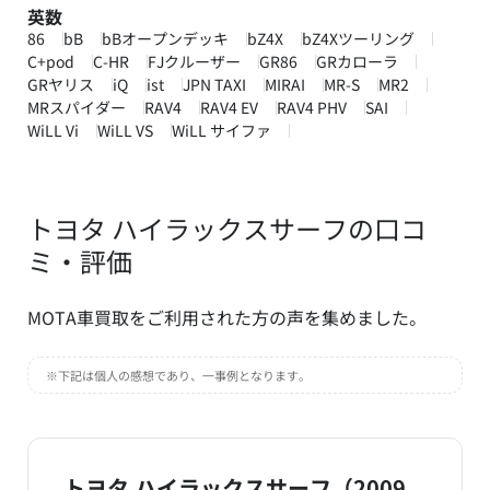
英数
86
bB
bBオープンデッキ
bZ4X
bZ4Xツーリング
C+pod
C-HR
FJクルーザー
GR86
GRカローラ
GRヤリス
iQ
ist
JPN TAXI
MIRAI
MR-S
MR2
MRスパイダー
RAV4
RAV4 EV
RAV4 PHV
SAI
WiLL Vi
WiLL VS
WiLL サイファ
トヨタ ハイラックスサーフの口コ
ミ・評価
MOTA車買取をご利用された方の声を集めました。
※下記は個人の感想であり、一事例となります。
トヨタ ハイラックスサーフ（2009