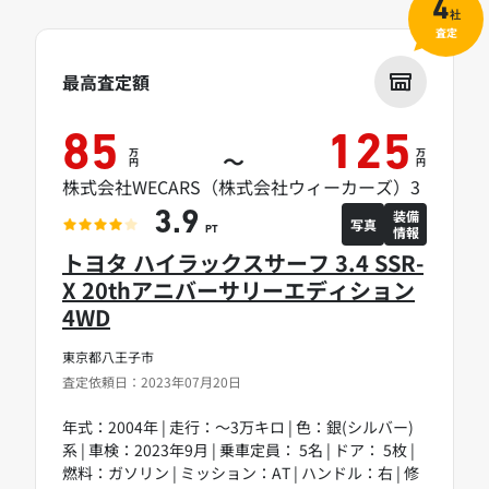
4
社
査定
最高査定額
85
125
万
万
～
円
円
株式会社WECARS（株式会社ウィーカーズ）3
装備
3.9
写真
情報
PT
トヨタ ハイラックスサーフ 3.4 SSR-
X 20thアニバーサリーエディション
4WD
東京都八王子市
査定依頼日：2023年07月20日
年式：2004年 | 走行：～3万キロ | 色：銀(シルバー)
系 | 車検：2023年9月 | 乗車定員： 5名 | ドア： 5枚 |
燃料：ガソリン | ミッション：AT | ハンドル：右 | 修