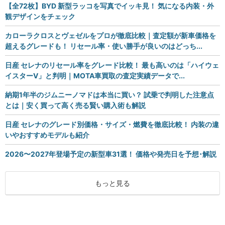
【全72枚】BYD 新型ラッコを写真でイッキ見！ 気になる内装・外
観デザインをチェック
カローラクロスとヴェゼルをプロが徹底比較｜査定額が新車価格を
超えるグレードも！ リセール率・使い勝手が良いのはどっち...
日産 セレナのリセール率をグレード比較！ 最も高いのは「ハイウェ
イスターV」と判明｜MOTA車買取の査定実績データで...
納期1年半のジムニーノマドは本当に買い？ 試乗で判明した注意点
とは｜安く買って高く売る賢い購入術も解説
日産 セレナのグレード別価格・サイズ・燃費を徹底比較！ 内装の違
いやおすすめモデルも紹介
2026〜2027年登場予定の新型車31選！ 価格や発売日を予想･解説
もっと見る