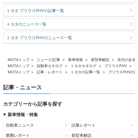
トヨタ プリウスPHVの記事一覧
トヨタのニュース一覧
トヨタ プリウスPHVのニュース一覧
MOTAトップ
ニュース/記事
新車情報
新型車解説
先代の反省
MOTAトップ
自動車カタログ
トヨタカタログ
プリウスPHV
MOTAトップ
記事・レポート
トヨタの記事一覧
プリウスPHVの
記事・ニュース
カテゴリーから記事を探す
新車情報・特集
自動車ニュース
試乗レポート
燃費レポート
新型車解説