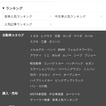
ランキング
新車人気ランキング
中古車人気ランキング
人気記事ランキング
自動車カタログ
トヨタ
レクサス
日産
ホンダ
マツダ
スバル
スズキ
三菱
ダイハツ
メルセデス・ベンツ
BMW
フォルクスワーゲン
アウディ
ミニ
ボルボ
ルノー
ジープ
プジョー
軽自動車
コンパクトカー
ハッチバック
セダン
ステーションワゴン・ツーリングワゴン
ミニバン
SUV・クロカン
クーペ
オープンカー
ハイブリッドカー
ピックアップトラック
バン・その他
購入・売却
MOTA車買取
中古車検索
カーリース
ディーラー検索
新車人気ランキング