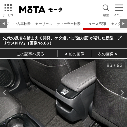
サービス
検索
メニュー
タログ
中古車検索
カーリース
ディーラー検索
ニュース/記事
カスタム
◀︎
▶︎
先代の反省を踏まえて開発、ケタ違いに“魅力度”が増した新型「プ
リウスPHV」 (画像No.
86
)
この記事へ戻る
前の画像
次の画像
86
/
93