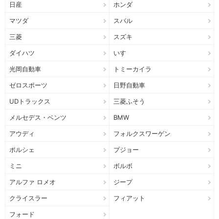
日産
ホンダ
マツダ
スバル
三菱
スズキ
ダイハツ
いすゞ
光岡自動車
トミーカイラ
ゼロスポーツ
日野自動車
UDトラックス
三菱ふそう
メルセデス・ベンツ
BMW
アウディ
フォルクスワーゲン
ポルシェ
プジョー
ミニ
ボルボ
アルファ ロメオ
ジープ
クライスラー
フィアット
フォード