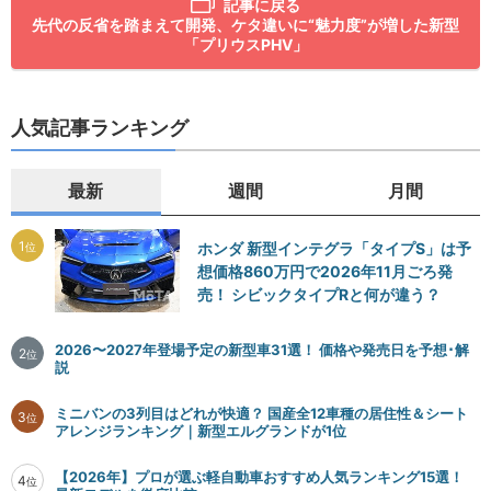
記事に戻る
先代の反省を踏まえて開発、ケタ違いに“魅力度”が増した新型
「プリウスPHV」
人気記事ランキング
最新
週間
月間
1
ホンダ 新型インテグラ「タイプS」は予
位
想価格860万円で2026年11月ごろ発
売！ シビックタイプRと何が違う？
2026〜2027年登場予定の新型車31選！ 価格や発売日を予想･解
2
位
説
ミニバンの3列目はどれが快適？ 国産全12車種の居住性＆シート
3
位
アレンジランキング｜新型エルグランドが1位
【2026年】プロが選ぶ軽自動車おすすめ人気ランキング15選！
4
位