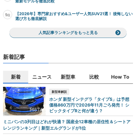
最新モデルを徹底比較
【2026年】専門家おすすめ&ユーザー人気SUV21選！ 後悔しない
5
位
選び方も徹底解説
人気記事ランキングをもっと見る
新着記事
新着
ニュース
新型車
比較
How To
新型車解説
ホンダ 新型インテグラ「タイプS」は予想
価格860万円で2026年11月ごろ発売！ シ
ビックタイプRと何が違う？
ミニバンの3列目はどれが快適？ 国産全12車種の居住性＆シートア
レンジランキング｜新型エルグランドが1位