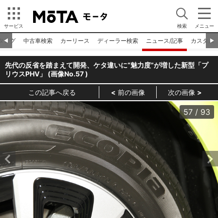
サービス
検索
メニュー
タログ
中古車検索
カーリース
ディーラー検索
ニュース/記事
カスタム
◀︎
▶︎
先代の反省を踏まえて開発、ケタ違いに“魅力度”が増した新型「プ
リウスPHV」 (画像No.
57
)
この記事へ戻る
前の画像
次の画像
57
/
93