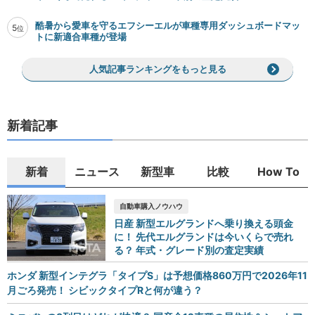
酷暑から愛車を守るエフシーエルが車種専用ダッシュボードマッ
5
位
トに新適合車種が登場
人気記事ランキングをもっと見る
新着記事
新着
ニュース
新型車
比較
How To
自動車購入ノウハウ
日産 新型エルグランドへ乗り換える頭金
に！ 先代エルグランドは今いくらで売れ
る？ 年式・グレード別の査定実績
ホンダ 新型インテグラ「タイプS」は予想価格860万円で2026年11
月ごろ発売！ シビックタイプRと何が違う？