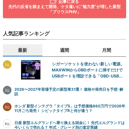
記事に戻る
先代の反省を踏まえて開発、ケタ違いに“魅力度”が増した新型
「プリウスPHV」
人気記事ランキング
最新
週間
月間
シガーソケットを使わない新しい電源。
1
位
MAXWINからOBDポートに挿すだけで
USBポートを増設できる「OBD-USB...
2026〜2027年登場予定の新型車31選！ 価格や発売日を予想･解
2
位
説
ホンダ 新型インテグラ「タイプS」は予想価格860万円で2026年
3
位
11月ごろ発売！ シビックタイプRと何が違う？
日産 新型エルグランドへ乗り換える頭金に！ 先代エルグランドは
4
位
今いくらで売れる？ 年式・グレード別の査定実績