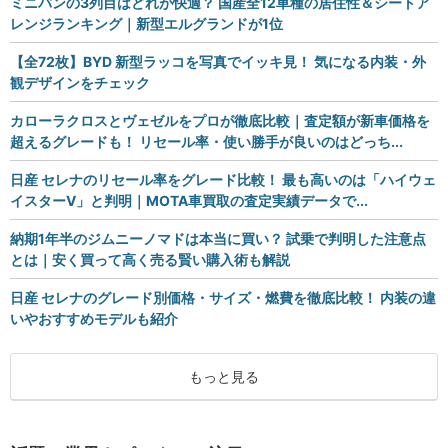
ミニバンの3列目はどれが快適？ 国産全12車種の居住性＆シートア
レンジランキング｜新型エルグランドが1位
【全72枚】BYD 新型ラッコを写真でイッキ見！ 気になる内装・外
観デザインをチェック
カローラクロスとヴェゼルをプロが徹底比較｜査定額が新車価格を
超えるグレードも！ リセール率・使い勝手が良いのはどっち...
日産 セレナのリセール率をグレード比較！ 最も高いのは「ハイウェ
イスターV」と判明｜MOTA車買取の査定実績データで...
納期1年半のジムニーノマドは本当に買い？ 試乗で判明した注意点
とは｜安く買って高く売る賢い購入術も解説
日産 セレナのグレード別価格・サイズ・燃費を徹底比較！ 内装の違
いやおすすめモデルも紹介
もっと見る