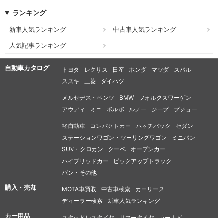
ランキング
新車人気ランキング
中古車人気ランキング
人気記事ランキング
自動車カタログ
トヨタ
レクサス
日産
ホンダ
マツダ
スバル
スズキ
三菱
ダイハツ
メルセデス・ベンツ
BMW
フォルクスワーゲン
アウディ
ミニ
ボルボ
ルノー
ジープ
プジョー
軽自動車
コンパクトカー
ハッチバック
セダン
ステーションワゴン・ツーリングワゴン
ミニバン
SUV・クロカン
クーペ
オープンカー
ハイブリッドカー
ピックアップトラック
バン・その他
購入・売却
MOTA車買取
中古車検索
カーリース
ディーラー検索
新車人気ランキング
カー用品
スタッドレスタイヤ
サマータイヤ
カーナビ