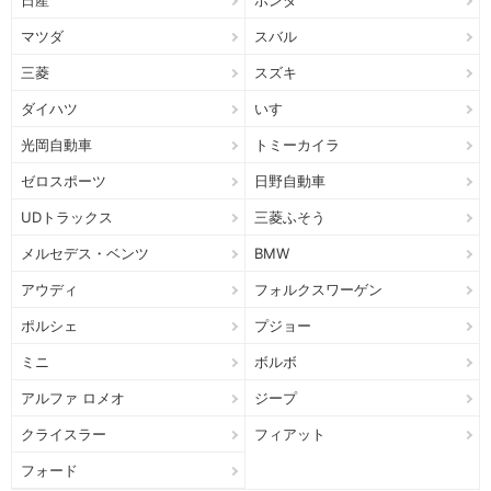
日産
ホンダ
マツダ
スバル
三菱
スズキ
ダイハツ
いすゞ
光岡自動車
トミーカイラ
ゼロスポーツ
日野自動車
UDトラックス
三菱ふそう
メルセデス・ベンツ
BMW
アウディ
フォルクスワーゲン
ポルシェ
プジョー
ミニ
ボルボ
アルファ ロメオ
ジープ
クライスラー
フィアット
フォード