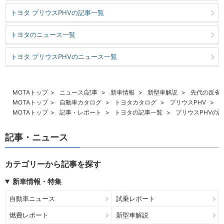
トヨタ プリウスPHVの記事一覧
トヨタのニュース一覧
トヨタ プリウスPHVのニュース一覧
MOTAトップ
ニュース/記事
新車情報
新型車解説
先代の反省
MOTAトップ
自動車カタログ
トヨタカタログ
プリウスPHV
MOTAトップ
記事・レポート
トヨタの記事一覧
プリウスPHVの
記事・ニュース
カテゴリーから記事を探す
新車情報・特集
自動車ニュース
試乗レポート
燃費レポート
新型車解説