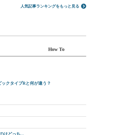
人気記事ランキングをもっと見る
How To
シビックタイプRと何が違う？
えっ、Amazonで買え
2025-2026 日本カ
どっち...
【35%OFF】2,70