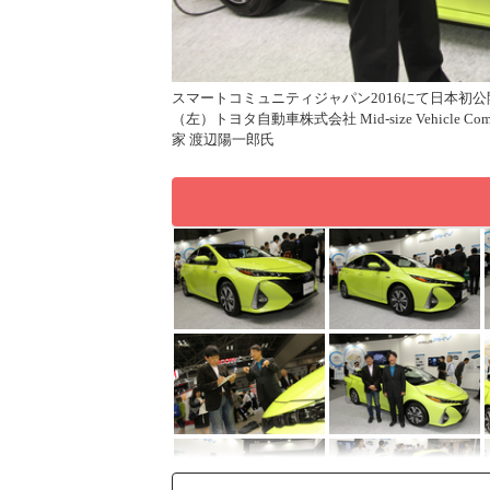
スマートコミュニティジャパン2016にて日本初公
ア 豊島浩二氏／（右）自動車評論
（左）トヨタ自動車株式会社 Mid-size Vehicl
家 渡辺陽一郎氏