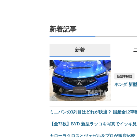
新着記事
新着
新型車解説
ホンダ 新
ミニバンの3列目はどれが快適？ 国産全12
【全72枚】BYD 新型ラッコを写真でイッキ
カローラクロスとヴェゼルをプロが徹底比較｜