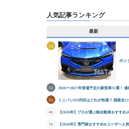
人気記事ランキング
最新
1
位
ホン
2
2026〜2027年登場予定の新型車31選！
位
3
ミニバンの3列目はどれが快適？ 国産全
位
4
【2026年】プロが選ぶ軽自動車おすすめ
位
5
【2026年】専門家おすすめ&ユーザー人気
位