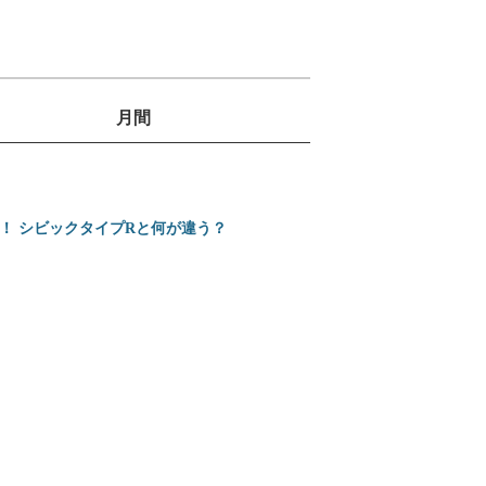
月間
1
位
2
ミニバンの3列目は
位
売！ シビックタイプRと何が違う？
3
ホンダ 新型インテグ
位
4
カローラクロスとヴ
位
5
【2026年】プロが
位