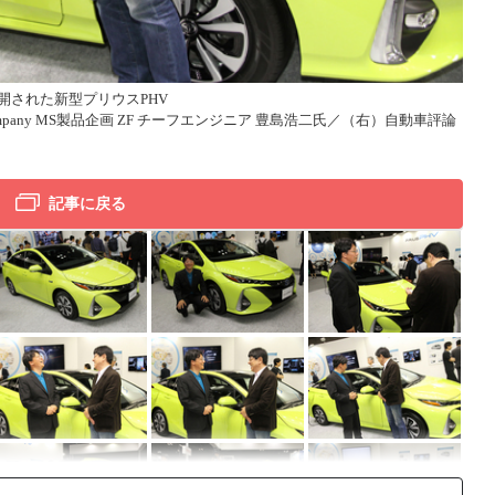
トヨ
開された新型プリウスPHV
20
e Company MS製品企画 ZF チーフエンジニア 豊島浩二氏／（右）自動車評論
記事に戻る