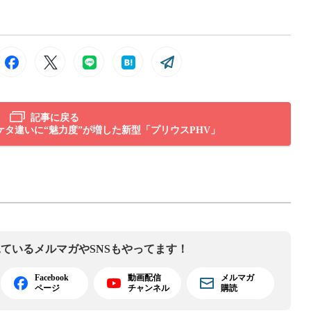
記事に戻る
タ違いに“魅力度”が増した新型「プリウスPHV」
見ている
メルマガやSNSもやってます！
Facebook
動画配信
メルマガ
ページ
チャンネル
購読