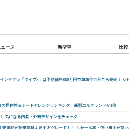
ニュース
新型車
比較
型インテグラ「タイプS」は予想価格860万円で2026年11月ごろ発売！ 
車種の居住性＆シートアレンジランキング｜新型エルグランドが1位
見！ 気になる内装・外観デザインをチェック
査定額が新車価格を超えるグレードも！ リセール率・使い勝手が良いのは