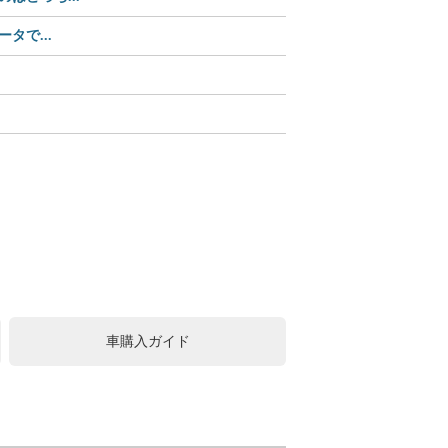
タで...
【Amazonセール中】パ
【Amazonセール】ユピ
この可愛さ、反則級!? 
中古車購入は値引きが常識
車購入ガイド