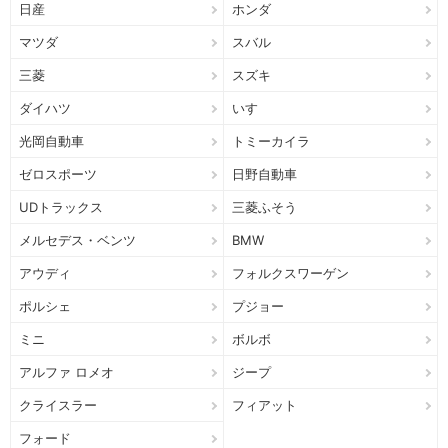
日産
ホンダ
マツダ
スバル
三菱
スズキ
ダイハツ
いすゞ
光岡自動車
トミーカイラ
ゼロスポーツ
日野自動車
UDトラックス
三菱ふそう
メルセデス・ベンツ
BMW
アウディ
フォルクスワーゲン
ポルシェ
プジョー
ミニ
ボルボ
アルファ ロメオ
ジープ
クライスラー
フィアット
フォード