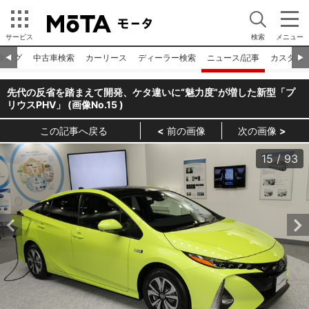
サービス
検索
メニュー
タログ
中古車検索
カーリース
ディーラー検索
ニュース/記事
カスタム
◀︎
▶︎
先代の反省を踏まえて開発、ケタ違いに“魅力度”が増した新型「プ
リウスPHV」 (画像No.
15
)
この記事へ戻る
前の画像
次の画像
15
/
93