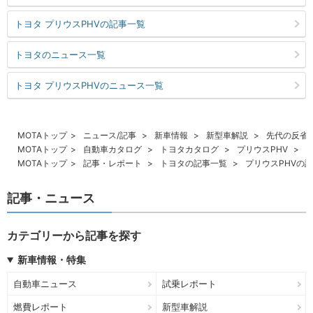
トヨタ プリウスPHVの記事一覧
トヨタのニュース一覧
トヨタ プリウスPHVのニュース一覧
MOTAトップ
ニュース/記事
新車情報
新型車解説
先代の反省
MOTAトップ
自動車カタログ
トヨタカタログ
プリウスPHV
MOTAトップ
記事・レポート
トヨタの記事一覧
プリウスPHVの
記事・ニュース
カテゴリーから記事を探す
新車情報・特集
自動車ニュース
試乗レポート
燃費レポート
新型車解説