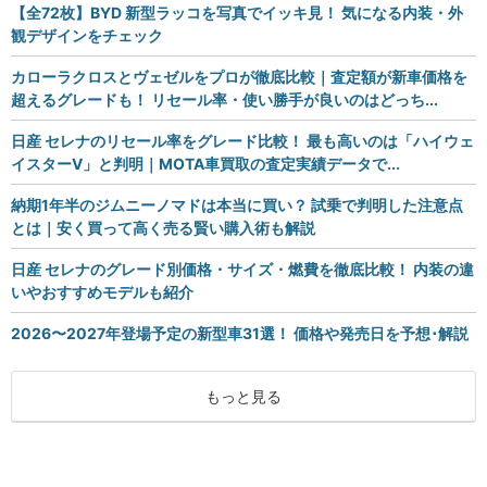
【全72枚】BYD 新型ラッコを写真でイッキ見！ 気になる内装・外
観デザインをチェック
カローラクロスとヴェゼルをプロが徹底比較｜査定額が新車価格を
超えるグレードも！ リセール率・使い勝手が良いのはどっち...
日産 セレナのリセール率をグレード比較！ 最も高いのは「ハイウェ
イスターV」と判明｜MOTA車買取の査定実績データで...
納期1年半のジムニーノマドは本当に買い？ 試乗で判明した注意点
とは｜安く買って高く売る賢い購入術も解説
日産 セレナのグレード別価格・サイズ・燃費を徹底比較！ 内装の違
いやおすすめモデルも紹介
2026〜2027年登場予定の新型車31選！ 価格や発売日を予想･解説
もっと見る