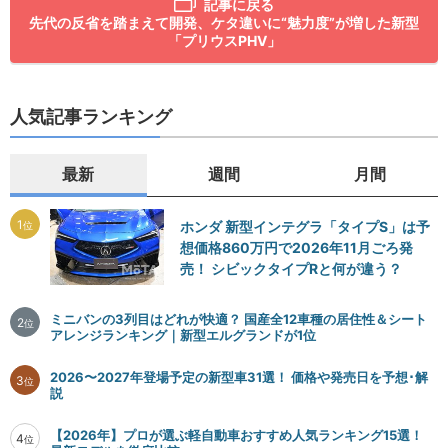
記事に戻る
先代の反省を踏まえて開発、ケタ違いに“魅力度”が増した新型
「プリウスPHV」
人気記事ランキング
最新
週間
月間
1
ホンダ 新型インテグラ「タイプS」は予
位
想価格860万円で2026年11月ごろ発
売！ シビックタイプRと何が違う？
ミニバンの3列目はどれが快適？ 国産全12車種の居住性＆シート
2
位
アレンジランキング｜新型エルグランドが1位
2026〜2027年登場予定の新型車31選！ 価格や発売日を予想･解
3
位
説
【2026年】プロが選ぶ軽自動車おすすめ人気ランキング15選！
4
位