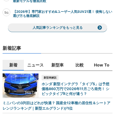
最新モデルを徹底比較
【2026年】専門家おすすめ&ユーザー人気SUV21選！ 後悔しない
5
位
選び方も徹底解説
人気記事ランキングをもっと見る
新着記事
新着
ニュース
新型車
比較
How To
新型車解説
ホンダ 新型インテグラ「タイプS」は予想
価格860万円で2026年11月ごろ発売！ シ
ビックタイプRと何が違う？
ミニバンの3列目はどれが快適？ 国産全12車種の居住性＆シートア
レンジランキング｜新型エルグランドが1位