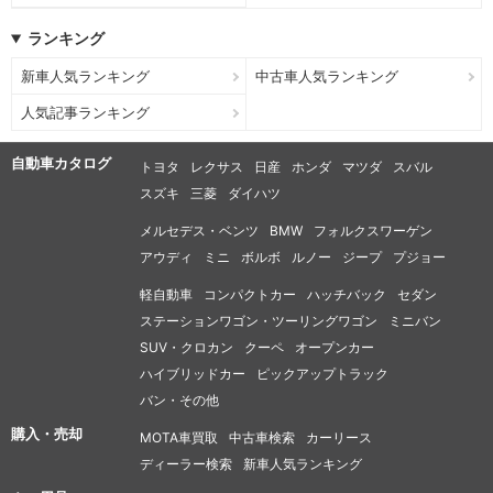
ランキング
新車人気ランキング
中古車人気ランキング
人気記事ランキング
自動車カタログ
トヨタ
レクサス
日産
ホンダ
マツダ
スバル
スズキ
三菱
ダイハツ
メルセデス・ベンツ
BMW
フォルクスワーゲン
アウディ
ミニ
ボルボ
ルノー
ジープ
プジョー
軽自動車
コンパクトカー
ハッチバック
セダン
ステーションワゴン・ツーリングワゴン
ミニバン
SUV・クロカン
クーペ
オープンカー
ハイブリッドカー
ピックアップトラック
バン・その他
購入・売却
MOTA車買取
中古車検索
カーリース
ディーラー検索
新車人気ランキング