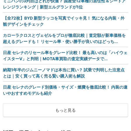
ミニバンの3列目はどれが快適？ 国産全12車種の居住性＆シートア
レンジランキング｜新型エルグランドが1位
【全72枚】BYD 新型ラッコを写真でイッキ見！ 気になる内装・外
観デザインをチェック
カローラクロスとヴェゼルをプロが徹底比較｜査定額が新車価格を
超えるグレードも！ リセール率・使い勝手が良いのはどっち...
日産 セレナのリセール率をグレード比較！ 最も高いのは「ハイウェ
イスターV」と判明｜MOTA車買取の査定実績データで...
納期1年半のジムニーノマドは本当に買い？ 試乗で判明した注意点
とは｜安く買って高く売る賢い購入術も解説
日産 セレナのグレード別価格・サイズ・燃費を徹底比較！ 内装の違
いやおすすめモデルも紹介
もっと見る