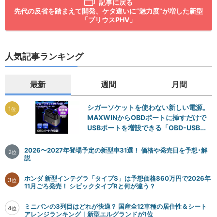
記事に戻る
先代の反省を踏まえて開発、ケタ違いに“魅力度”が増した新型
「プリウスPHV」
人気記事ランキング
最新
週間
月間
シガーソケットを使わない新しい電源。
1
位
MAXWINからOBDポートに挿すだけで
USBポートを増設できる「OBD-USB...
2026〜2027年登場予定の新型車31選！ 価格や発売日を予想･解
2
位
説
ホンダ 新型インテグラ「タイプS」は予想価格860万円で2026年
3
位
11月ごろ発売！ シビックタイプRと何が違う？
ミニバンの3列目はどれが快適？ 国産全12車種の居住性＆シート
4
位
アレンジランキング｜新型エルグランドが1位