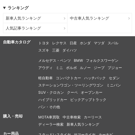
ランキング
新車人気ランキング
中古車人気ランキング
人気記事ランキング
自動車カタログ
トヨタ
レクサス
日産
ホンダ
マツダ
スバル
スズキ
三菱
ダイハツ
メルセデス・ベンツ
BMW
フォルクスワーゲン
アウディ
ミニ
ボルボ
ルノー
ジープ
プジョー
軽自動車
コンパクトカー
ハッチバック
セダン
ステーションワゴン・ツーリングワゴン
ミニバン
SUV・クロカン
クーペ
オープンカー
ハイブリッドカー
ピックアップトラック
バン・その他
購入・売却
MOTA車買取
中古車検索
カーリース
ディーラー検索
新車人気ランキング
カー用品
スタッドレスタイヤ
サマータイヤ
カーナビ