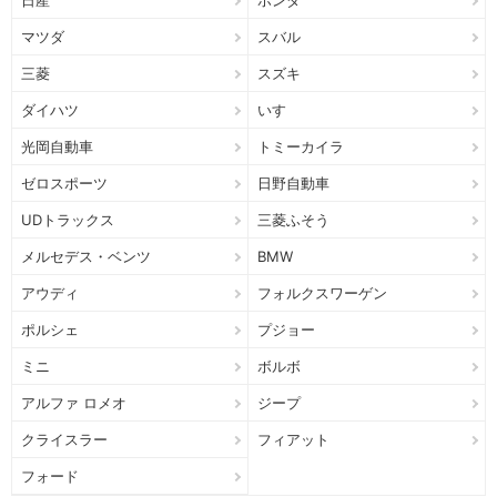
日産
ホンダ
マツダ
スバル
三菱
スズキ
ダイハツ
いすゞ
光岡自動車
トミーカイラ
ゼロスポーツ
日野自動車
UDトラックス
三菱ふそう
メルセデス・ベンツ
BMW
アウディ
フォルクスワーゲン
ポルシェ
プジョー
ミニ
ボルボ
アルファ ロメオ
ジープ
クライスラー
フィアット
フォード