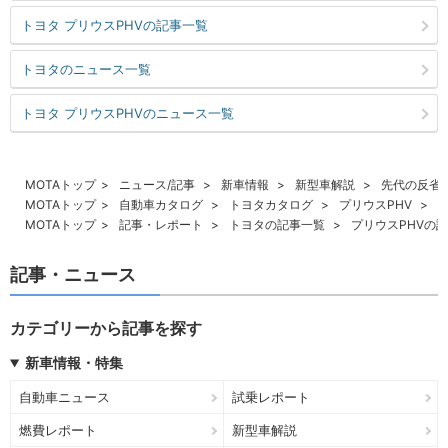
トヨタ プリウスPHVの記事一覧
トヨタのニュース一覧
トヨタ プリウスPHVのニュース一覧
MOTAトップ
ニュース/記事
新車情報
新型車解説
先代の反省
MOTAトップ
自動車カタログ
トヨタカタログ
プリウスPHV
MOTAトップ
記事・レポート
トヨタの記事一覧
プリウスPHVの
記事・ニュース
カテゴリーから記事を探す
新車情報・特集
自動車ニュース
試乗レポート
燃費レポート
新型車解説