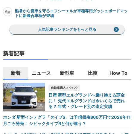
酷暑から愛車を守るエフシーエルが車種専用ダッシュボードマッ
5
位
トに新適合車種が登場
人気記事ランキングをもっと見る
新着記事
新着
ニュース
新型車
比較
How To
自動車購入ノウハウ
日産 新型エルグランドへ乗り換える頭金
に！ 先代エルグランドは今いくらで売れ
る？ 年式・グレード別の査定実績
ホンダ 新型インテグラ「タイプS」は予想価格860万円で2026年11
月ごろ発売！ シビックタイプRと何が違う？