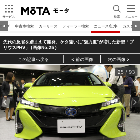
サービス
検索
メニュー
タログ
中古車検索
カーリース
ディーラー検索
ニュース/記事
カスタム
◀︎
▶︎
先代の反省を踏まえて開発、ケタ違いに“魅力度”が増した新型「プ
リウスPHV」 (画像No.
25
)
この記事へ戻る
前の画像
次の画像
25
/
93